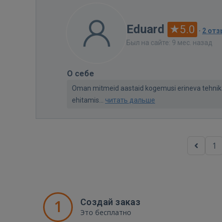
Eduard
5.0
·
2 от
Был на сайте: 9 мес. назад
О себе
Oman mitmeid aastaid kogemusi erineva tehnika 
ehitamis...
читать дальше
1
1
Создай заказ
Это бесплатно