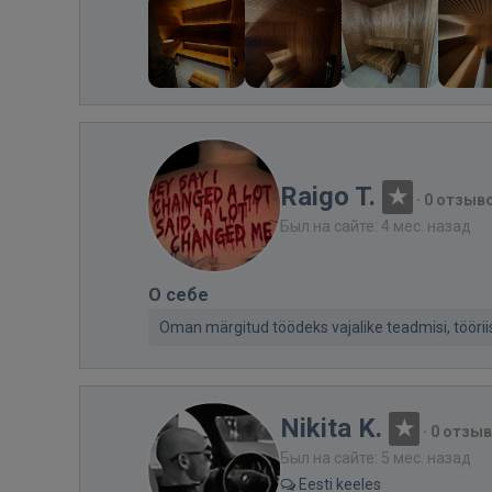
Raigo T.
·
0 отзыв
Был на сайте: 4 мес. назад
О себе
Oman märgitud töödeks vajalike teadmisi, tööriis
Nikita K.
·
0 отзы
Был на сайте: 5 мес. назад
Eesti keeles