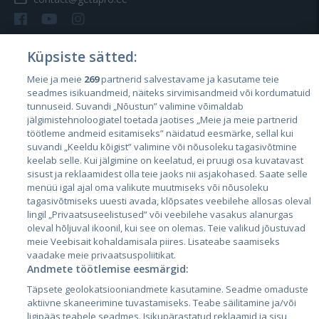
Küpsiste sätted:
Meie ja meie
269
partnerid salvestavame ja kasutame teie
Страны
seadmes isikuandmeid, näiteks sirvimisandmeid või kordumatuid
Эстония
tunnuseid. Suvandi „Nõustun” valimine võimaldab
jälgimistehnoloogiatel toetada jaotises „Meie ja meie partnerid
Латвия
töötleme andmeid esitamiseks” näidatud eesmärke, sellal kui
suvandi „Keeldu kõigist” valimine või nõusoleku tagasivõtmine
Литва
keelab selle. Kui jälgimine on keelatud, ei pruugi osa kuvatavast
sisust ja reklaamidest olla teie jaoks nii asjakohased. Saate selle
menüü igal ajal oma valikute muutmiseks või nõusoleku
tagasivõtmiseks uuesti avada, klõpsates veebilehe allosas oleval
lingil „Privaatsuseelistused” või veebilehe vasakus alanurgas
oleval hõljuval ikoonil, kui see on olemas. Teie valikud jõustuvad
meie Veebisait kohaldamisala piires. Lisateabe saamiseks
vaadake meie privaatsuspoliitikat.
Andmete töötlemise eesmärgid:
City24.lv
CVbankas.lt
Täpsete geolokatsiooniandmete kasutamine. Seadme omaduste
City24.ee
Kainos.lt
aktiivne skaneerimine tuvastamiseks. Teabe säilitamine ja/või
ligipääs teabele seadmes. Isikupärastatud reklaamid ja sisu,
GetaPro.lv
Paslaugos.lt