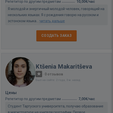
Репетитор по другим предметам
10,00€/час
Я молодой и энергичный молодой человек, говорящий на
нескольких языках. Я с рождения говорю на русском и
эстонском языка...
читать дальше
СОЗДАТЬ ЗАКАЗ
Ktšenia Makaritševa
·
0 отзывов
Был на сайте: 2 года, 3 м. назад
Цены
Репетитор по другим предметам
7,00€/час
Студент Тартуского университета, получаю образование
в магистратуре на учителя географии. Первое