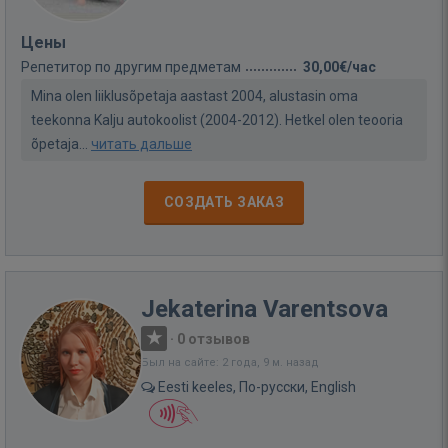
Цены
Репетитор по другим предметам
30,00€/час
Mina olen liiklusõpetaja aastast 2004, alustasin oma
teekonna Kalju autokoolist (2004-2012). Hetkel olen teooria
õpetaja...
читать дальше
СОЗДАТЬ ЗАКАЗ
Jekaterina Varentsova
·
0 отзывов
Был на сайте: 2 года, 9 м. назад
Eesti keeles, По-русски, English