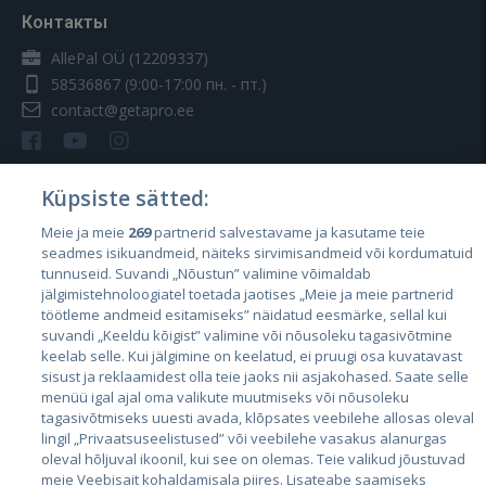
Контакты
AllePal OÜ (12209337)
58536867
(9:00-17:00 пн. - пт.)
contact@getapro.ee
Küpsiste sätted:
Meie ja meie
269
partnerid salvestavame ja kasutame teie
Страны
seadmes isikuandmeid, näiteks sirvimisandmeid või kordumatuid
Эстония
tunnuseid. Suvandi „Nõustun” valimine võimaldab
jälgimistehnoloogiatel toetada jaotises „Meie ja meie partnerid
Латвия
töötleme andmeid esitamiseks” näidatud eesmärke, sellal kui
suvandi „Keeldu kõigist” valimine või nõusoleku tagasivõtmine
Литва
keelab selle. Kui jälgimine on keelatud, ei pruugi osa kuvatavast
sisust ja reklaamidest olla teie jaoks nii asjakohased. Saate selle
menüü igal ajal oma valikute muutmiseks või nõusoleku
tagasivõtmiseks uuesti avada, klõpsates veebilehe allosas oleval
lingil „Privaatsuseelistused” või veebilehe vasakus alanurgas
oleval hõljuval ikoonil, kui see on olemas. Teie valikud jõustuvad
meie Veebisait kohaldamisala piires. Lisateabe saamiseks