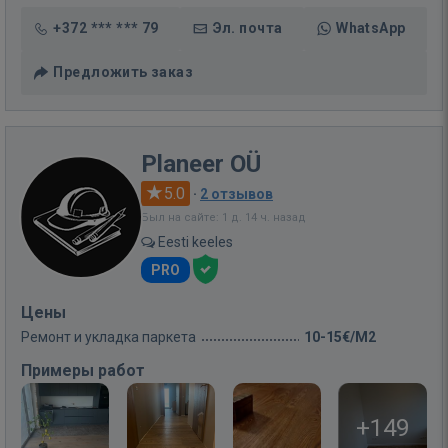
+372 *** *** 79
Эл. почта
WhatsApp
Предложить заказ
Planeer OÜ
5.0
·
2 отзывов
Был на сайте: 1 д. 14 ч. назад
Eesti keeles
PRO
Цены
Ремонт и укладка паркета
10-15€/M2
Примеры работ
+149