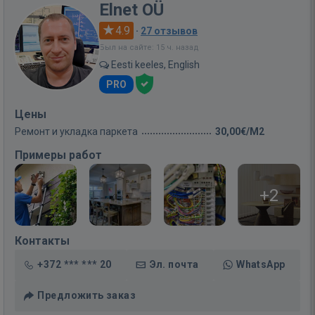
Elnet OÜ
4.9
·
27 отзывов
Был на сайте: 15 ч. назад
Eesti keeles, English
PRO
Цены
Ремонт и укладка паркета
30,00€/M2
Примеры работ
+2
Контакты
+372 *** *** 20
Эл. почта
WhatsApp
Предложить заказ