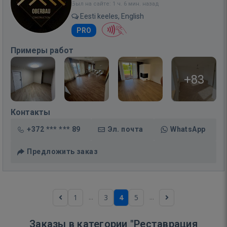
Был на сайте: 1 ч. 6 мин. назад
Eesti keeles, English
PRO
Примеры работ
+83
Контакты
+372 *** *** 89
Эл. почта
WhatsApp
Предложить заказ
...
...
1
3
4
5
Заказы в категории "Реставрация