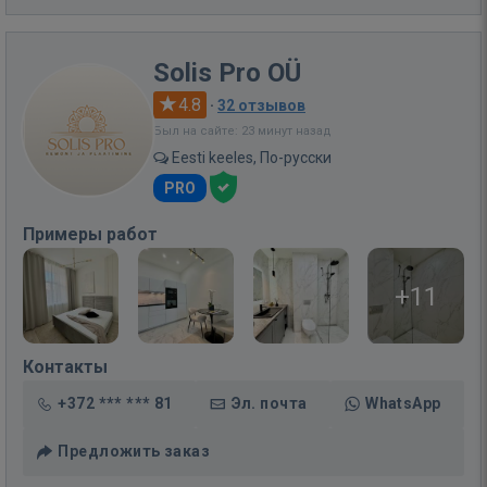
Solis Pro OÜ
4.8
·
32 отзывов
Был на сайте: 23 минут назад
Eesti keeles, По-русски
PRO
Примеры работ
+11
Контакты
+372 *** *** 81
Эл. почта
WhatsApp
Предложить заказ