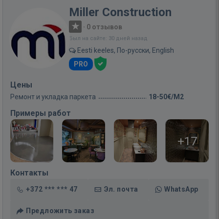
Miller Construction
·
0 отзывов
Был на сайте: 30 дней назад
Eesti keeles, По-русски, English
PRO
Цены
Ремонт и укладка паркета
18-50€/M2
Примеры работ
+17
Контакты
+372 *** *** 47
Эл. почта
WhatsApp
Предложить заказ