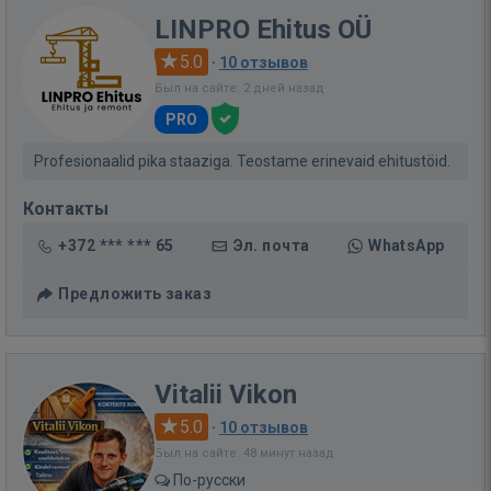
LINPRO Ehitus OÜ
5.0
·
10 отзывов
Был на сайте: 2 дней назад
PRO
Profesionaalid pika staaziga. Teostame erinevaid ehitustöid.
Контакты
+372 *** *** 65
Эл. почта
WhatsApp
Предложить заказ
Vitalii Vikon
5.0
·
10 отзывов
Был на сайте: 48 минут назад
По-русски