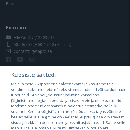
Блог
Контакты
AllePal OÜ (12209337)
58536867
(9:00-17:00 пн. - пт.)
contact@getapro.ee
Küpsiste sätted:
Meie ja meie
269
partnerid salvestavame ja kasutame teie
Страны
seadmes isikuandmeid, näiteks sirvimisandmeid või kordumatuid
Эстония
tunnuseid. Suvandi „Nõustun” valimine võimaldab
jälgimistehnoloogiatel toetada jaotises „Meie ja meie partnerid
Латвия
töötleme andmeid esitamiseks” näidatud eesmärke, sellal kui
suvandi „Keeldu kõigist” valimine või nõusoleku tagasivõtmine
Литва
keelab selle. Kui jälgimine on keelatud, ei pruugi osa kuvatavast
sisust ja reklaamidest olla teie jaoks nii asjakohased. Saate selle
menüü igal ajal oma valikute muutmiseks või nõusoleku