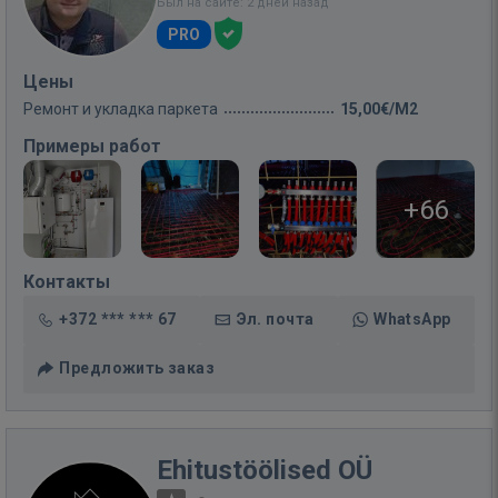
Был на сайте: 2 дней назад
PRO
Цены
Ремонт и укладка паркета
15,00€/M2
Примеры работ
+66
Контакты
+372 *** *** 67
Эл. почта
WhatsApp
Предложить заказ
Ehitustöölised OÜ