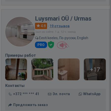
Luysmari OÜ / Urmas
4.8
·
19 отзывов
Был на сайте: 1 д. 12 ч. назад
Eesti keeles, По-русски, English
PRO
Примеры работ
+17
Контакты
+372 *** *** 41
Эл. почта
WhatsApp
Предложить заказ