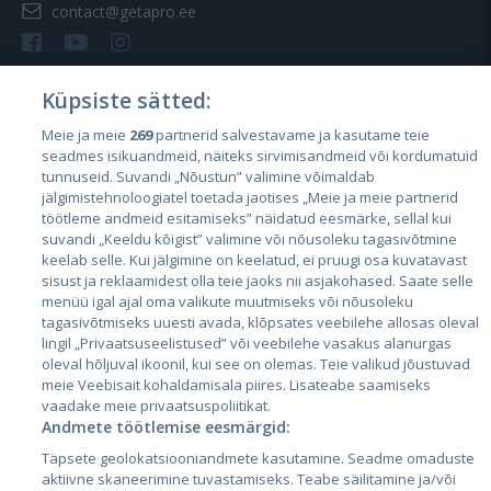
contact@getapro.ee
Küpsiste sätted:
Meie ja meie
269
partnerid salvestavame ja kasutame teie
Страны
seadmes isikuandmeid, näiteks sirvimisandmeid või kordumatuid
Эстония
tunnuseid. Suvandi „Nõustun” valimine võimaldab
jälgimistehnoloogiatel toetada jaotises „Meie ja meie partnerid
Латвия
töötleme andmeid esitamiseks” näidatud eesmärke, sellal kui
suvandi „Keeldu kõigist” valimine või nõusoleku tagasivõtmine
Литва
keelab selle. Kui jälgimine on keelatud, ei pruugi osa kuvatavast
sisust ja reklaamidest olla teie jaoks nii asjakohased. Saate selle
menüü igal ajal oma valikute muutmiseks või nõusoleku
tagasivõtmiseks uuesti avada, klõpsates veebilehe allosas oleval
lingil „Privaatsuseelistused” või veebilehe vasakus alanurgas
oleval hõljuval ikoonil, kui see on olemas. Teie valikud jõustuvad
meie Veebisait kohaldamisala piires. Lisateabe saamiseks
vaadake meie privaatsuspoliitikat.
Andmete töötlemise eesmärgid:
City24.lv
CVbankas.lt
Täpsete geolokatsiooniandmete kasutamine. Seadme omaduste
City24.ee
Kainos.lt
aktiivne skaneerimine tuvastamiseks. Teabe säilitamine ja/või