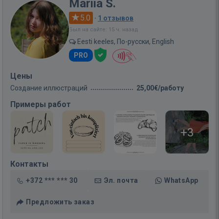
Mariia S.
5.0
·
1 отзывов
Был на сайте: 15 ч. назад
Eesti keeles, По-русски, English
PRO
Цены
Создание иллюстраций
25,00€/работу
Примеры работ
+3
Контакты
+372 *** *** 30
Эл. почта
WhatsApp
Предложить заказ