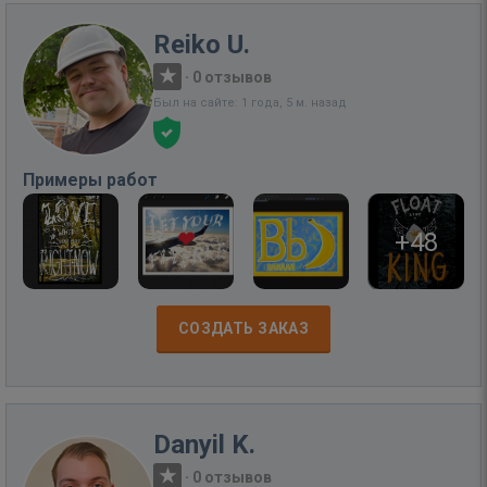
Reiko U.
·
0 отзывов
Был на сайте: 1 года, 5 м. назад
Примеры работ
+48
СОЗДАТЬ ЗАКАЗ
Danyil K.
·
0 отзывов