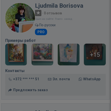
Ljudmila Borisova
·
0 отзывов
Был на сайте: 9 мес. назад
По-русски
PRO
Примеры работ
+15
Контакты
+372 *** *** 51
Эл. почта
WhatsApp
Предложить заказ