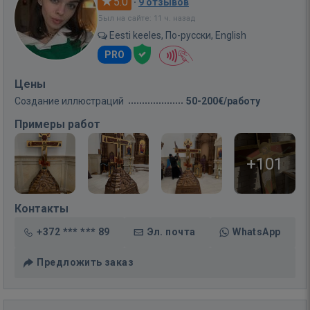
5.0
·
9 отзывов
Был на сайте: 11 ч. назад
Eesti keeles, По-русски, English
PRO
Цены
Создание иллюстраций
50-200€/работу
Примеры работ
+101
Контакты
+372 *** *** 89
Эл. почта
WhatsApp
Предложить заказ