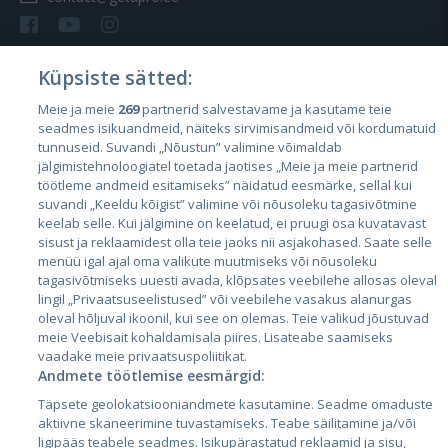
Küpsiste sätted:
Meie ja meie
269
partnerid salvestavame ja kasutame teie
Страны
seadmes isikuandmeid, näiteks sirvimisandmeid või kordumatuid
Эстония
tunnuseid. Suvandi „Nõustun” valimine võimaldab
jälgimistehnoloogiatel toetada jaotises „Meie ja meie partnerid
Латвия
töötleme andmeid esitamiseks” näidatud eesmärke, sellal kui
suvandi „Keeldu kõigist” valimine või nõusoleku tagasivõtmine
Литва
keelab selle. Kui jälgimine on keelatud, ei pruugi osa kuvatavast
sisust ja reklaamidest olla teie jaoks nii asjakohased. Saate selle
menüü igal ajal oma valikute muutmiseks või nõusoleku
tagasivõtmiseks uuesti avada, klõpsates veebilehe allosas oleval
lingil „Privaatsuseelistused” või veebilehe vasakus alanurgas
oleval hõljuval ikoonil, kui see on olemas. Teie valikud jõustuvad
meie Veebisait kohaldamisala piires. Lisateabe saamiseks
vaadake meie privaatsuspoliitikat.
Andmete töötlemise eesmärgid:
City24.lv
CVbankas.lt
Täpsete geolokatsiooniandmete kasutamine. Seadme omaduste
City24.ee
Kainos.lt
aktiivne skaneerimine tuvastamiseks. Teabe säilitamine ja/või
ligipääs teabele seadmes. Isikupärastatud reklaamid ja sisu,
GetaPro.lv
Paslaugos.lt