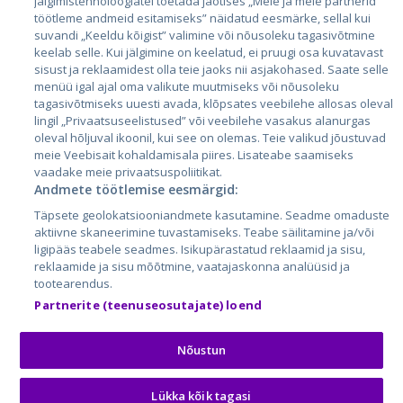
jälgimistehnoloogiatel toetada jaotises „Meie ja meie partnerid
Латвия
töötleme andmeid esitamiseks” näidatud eesmärke, sellal kui
suvandi „Keeldu kõigist” valimine või nõusoleku tagasivõtmine
Литва
keelab selle. Kui jälgimine on keelatud, ei pruugi osa kuvatavast
sisust ja reklaamidest olla teie jaoks nii asjakohased. Saate selle
menüü igal ajal oma valikute muutmiseks või nõusoleku
tagasivõtmiseks uuesti avada, klõpsates veebilehe allosas oleval
lingil „Privaatsuseelistused” või veebilehe vasakus alanurgas
oleval hõljuval ikoonil, kui see on olemas. Teie valikud jõustuvad
meie Veebisait kohaldamisala piires. Lisateabe saamiseks
vaadake meie privaatsuspoliitikat.
Andmete töötlemise eesmärgid:
City24.lv
CVbankas.lt
Täpsete geolokatsiooniandmete kasutamine. Seadme omaduste
City24.ee
Kainos.lt
aktiivne skaneerimine tuvastamiseks. Teabe säilitamine ja/või
ligipääs teabele seadmes. Isikupärastatud reklaamid ja sisu,
GetaPro.lv
Paslaugos.lt
reklaamide ja sisu mõõtmine, vaatajaskonna analüüsid ja
GetaPro.ee
auto24.ee
tootearendus.
Skelbiu.lt
KV.ee
Partnerite (teenuseosutajate) loend
Autoplius.lt
Osta.ee
Aruodas.lt
KuldneBörs.ee
Nõustun
Lükka kõik tagasi