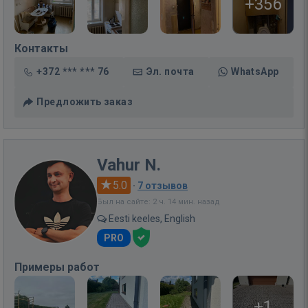
+356
Контакты
+372 *** *** 76
Эл. почта
WhatsApp
Предложить заказ
Vahur N.
5.0
·
7 отзывов
Был на сайте: 2 ч. 14 мин. назад
Eesti keeles, English
PRO
Примеры работ
+1