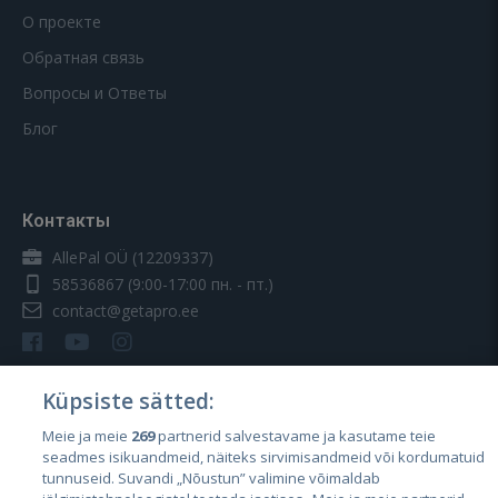
О проекте
Обратная связь
Вопросы и Ответы
Блог
Контакты
AllePal OÜ (12209337)
58536867
(9:00-17:00 пн. - пт.)
contact@getapro.ee
Küpsiste sätted:
Meie ja meie
269
partnerid salvestavame ja kasutame teie
Страны
seadmes isikuandmeid, näiteks sirvimisandmeid või kordumatuid
Эстония
tunnuseid. Suvandi „Nõustun” valimine võimaldab