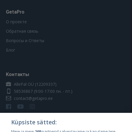
GetaPro
О проекте
Обратная связь
Вопросы и Ответы
Блог
Контакты
AllePal OÜ (12209337)
58536867
(9:00-17:00 пн. - пт.)
contact@getapro.ee
Küpsiste sätted:
Meie ja meie
269
partnerid salvestavame ja kasutame teie