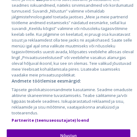
Страны
seadmes isikuandmeid, näiteks sirvimisandmeid või kordumatuid
Эстония
tunnuseid. Suvandi „Nõustun” valimine võimaldab
jälgimistehnoloogiatel toetada jaotises „Meie ja meie partnerid
Латвия
töötleme andmeid esitamiseks” näidatud eesmärke, sellal kui
suvandi „Keeldu kõigist” valimine või nõusoleku tagasivõtmine
Литва
keelab selle. Kui jälgimine on keelatud, ei pruugi osa kuvatavast
sisust ja reklaamidest olla teie jaoks nii asjakohased. Saate selle
menüü igal ajal oma valikute muutmiseks või nõusoleku
tagasivõtmiseks uuesti avada, klõpsates veebilehe allosas oleval
lingil „Privaatsuseelistused” või veebilehe vasakus alanurgas
oleval hõljuval ikoonil, kui see on olemas. Teie valikud jõustuvad
meie Veebisait kohaldamisala piires. Lisateabe saamiseks
vaadake meie privaatsuspoliitikat.
Andmete töötlemise eesmärgid:
City24.lv
CVbankas.lt
Täpsete geolokatsiooniandmete kasutamine. Seadme omaduste
City24.ee
Kainos.lt
aktiivne skaneerimine tuvastamiseks. Teabe säilitamine ja/või
ligipääs teabele seadmes. Isikupärastatud reklaamid ja sisu,
GetaPro.lv
Paslaugos.lt
reklaamide ja sisu mõõtmine, vaatajaskonna analüüsid ja
GetaPro.ee
auto24.ee
tootearendus.
Skelbiu.lt
KV.ee
Partnerite (teenuseosutajate) loend
Autoplius.lt
Osta.ee
Aruodas.lt
KuldneBörs.ee
Nõustun