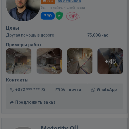
5.0
·
65 отзывов
Был на сайте: 4 дней назад
PRO
Цены
Другая помощь в дороге
75,00€/час
Примеры работ
+48
Контакты
+372 *** *** 73
Эл. почта
WhatsApp
Предложить заказ
Motority OÜ