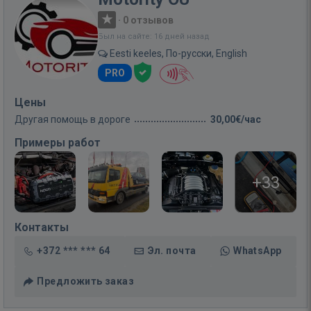
·
0 отзывов
Был на сайте: 16 дней назад
Eesti keeles, По-русски, English
PRO
Цены
Другая помощь в дороге
30,00€/час
Примеры работ
+33
Контакты
+372 *** *** 64
Эл. почта
WhatsApp
Предложить заказ