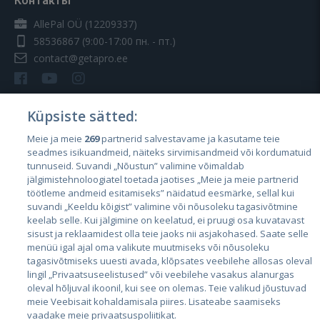
Контакты
AllePal OÜ (12209337)
58536867
(9:00-17:00 пн. - пт.)
contact@getapro.ee
Küpsiste sätted:
Meie ja meie
269
partnerid salvestavame ja kasutame teie
Страны
seadmes isikuandmeid, näiteks sirvimisandmeid või kordumatuid
Эстония
tunnuseid. Suvandi „Nõustun” valimine võimaldab
jälgimistehnoloogiatel toetada jaotises „Meie ja meie partnerid
Латвия
töötleme andmeid esitamiseks” näidatud eesmärke, sellal kui
suvandi „Keeldu kõigist” valimine või nõusoleku tagasivõtmine
Литва
keelab selle. Kui jälgimine on keelatud, ei pruugi osa kuvatavast
sisust ja reklaamidest olla teie jaoks nii asjakohased. Saate selle
menüü igal ajal oma valikute muutmiseks või nõusoleku
tagasivõtmiseks uuesti avada, klõpsates veebilehe allosas oleval
lingil „Privaatsuseelistused” või veebilehe vasakus alanurgas
oleval hõljuval ikoonil, kui see on olemas. Teie valikud jõustuvad
meie Veebisait kohaldamisala piires. Lisateabe saamiseks
vaadake meie privaatsuspoliitikat.