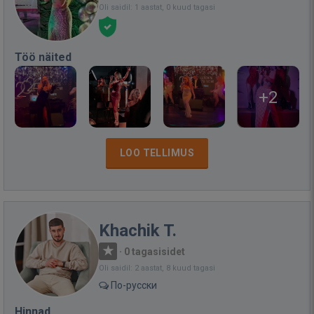
Oli saidil: 1 aastat, 0 kuud tagasi
Töö näited
+2
LOO TELLIMUS
Khachik T.
·
0 tagasisidet
Oli saidil: 2 aastat, 8 kuud tagasi
По-русски
Hinnad