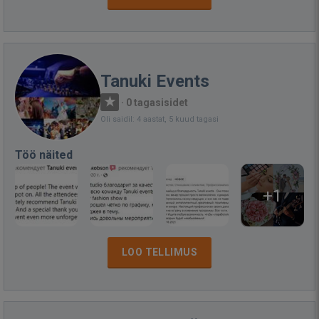
Tanuki Events
·
0 tagasisidet
Oli saidil: 4 aastat, 5 kuud tagasi
Töö näited
+1
LOO TELLIMUS