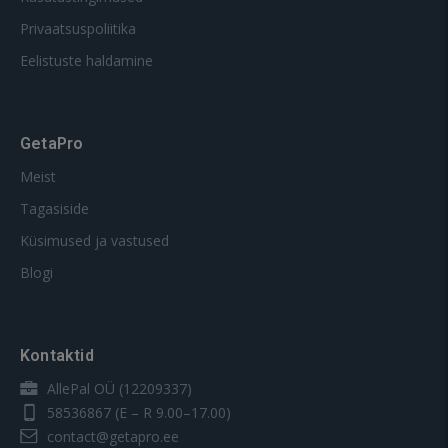
Privaatsuspoliitika
Eelistuste haldamine
GetaPro
Meist
Tagasiside
Küsimused ja vastused
Blogi
Kontaktid
AllePal OÜ (12209337)
58536867
(E – R 9.00–17.00)
contact@getapro.ee