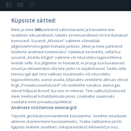
Küpsiste sätted:
Meie ja meie
269
partnerid salvestavame ja kasutame teie
Riigid
seadmes isikuandmeid, näiteks sirvimisandmeid või kordumatuid
Eesti
tunnuseid. Suvandi „Nõustun” valimine võimaldab
jälgimistehnoloogiatel toetada jaotises „Meie ja meie partnerid
Läti
töötleme andmeid esitamiseks” näidatud eesmärke, sellal kui
suvandi „Keeldu kõigist” valimine või nõusoleku tagasivõtmine
Leedu
keelab selle. Kui jälgimine on keelatud, ei pruugi osa kuvatavast
sisust ja reklaamidest olla teie jaoks nii asjakohased. Saate selle
menüü igal ajal oma valikute muutmiseks või nõusoleku
tagasivõtmiseks uuesti avada, klõpsates veebilehe allosas oleval
lingil „Privaatsuseelistused” või veebilehe vasakus alanurgas
oleval hõljuval ikoonil, kui see on olemas. Teie valikud jõustuvad
meie Veebisait kohaldamisala piires. Lisateabe saamiseks
vaadake meie privaatsuspoliitikat.
Andmete töötlemise eesmärgid:
City24.lv
CVbankas.lt
Täpsete geolokatsiooniandmete kasutamine. Seadme omaduste
City24.ee
Kainos.lt
aktiivne skaneerimine tuvastamiseks. Teabe säilitamine ja/või
ligipääs teabele seadmes. Isikupärastatud reklaamid ja sisu,
GetaPro.lv
Paslaugos.lt