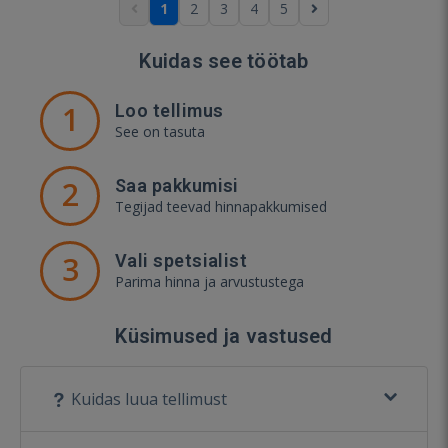
1
2
3
4
5
Kuidas see töötab
1
Loo tellimus
See on tasuta
2
Saa pakkumisi
Tegijad teevad hinnapakkumised
3
Vali spetsialist
Parima hinna ja arvustustega
Küsimused ja vastused
Kuidas luua tellimust