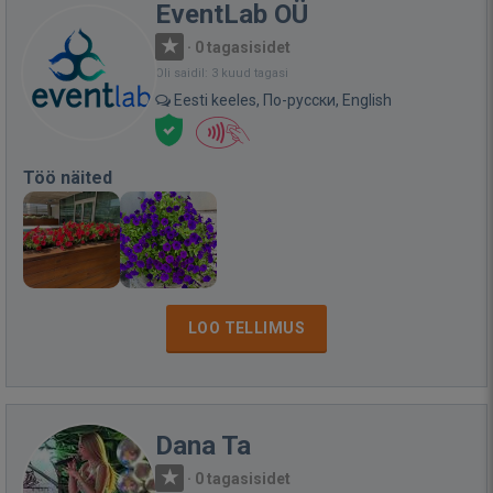
EventLab OÜ
·
0 tagasisidet
Oli saidil: 3 kuud tagasi
Eesti keeles, По-русски, English
Töö näited
LOO TELLIMUS
Dana Ta
·
0 tagasisidet