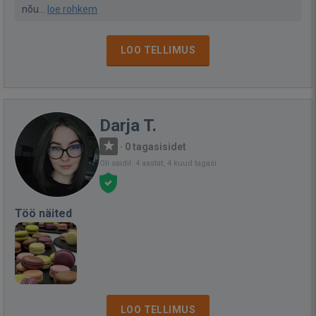
nõu...
loe rohkem
LOO TELLIMUS
Darja T.
·
0 tagasisidet
Oli saidil: 4 aastat, 4 kuud tagasi
Töö näited
LOO TELLIMUS