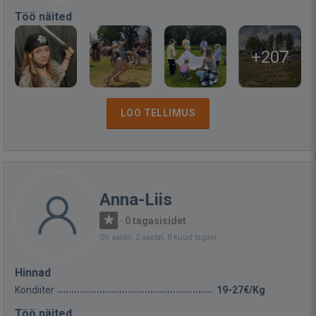
Töö näited
+207
LOO TELLIMUS
Anna-Liis
·
0 tagasisidet
Oli saidil: 2 aastat, 8 kuud tagasi
Hinnad
Kondiiter
19-27€/Kg
Töö näited