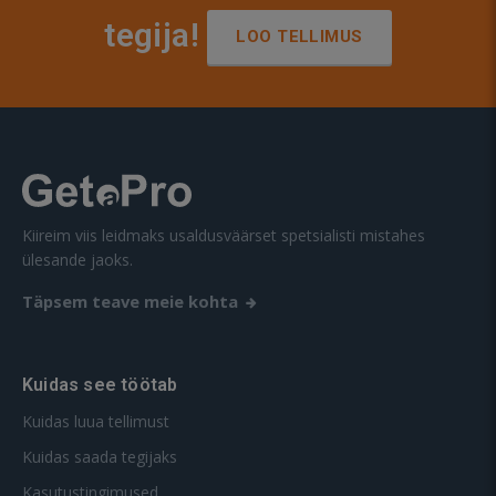
tegija!
LOO TELLIMUS
Kiireim viis leidmaks usaldusväärset spetsialisti mistahes
ülesande jaoks.
Täpsem teave meie kohta
Kuidas see töötab
Kuidas luua tellimust
Kuidas saada tegijaks
Kasutustingimused