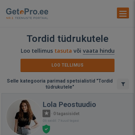
Tordid tüdrukutele
Loo tellimus
tasuta
või
vaata hindu
LOO TELLIMUS
Selle kategooria parimad spetsialistid "Tordid
tüdrukutele"
Lola Peostuudio
·
0 tagasisidet
Oli saidil: 7 kuud tagasi