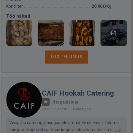
Kondiiter
20,00€/Kg
Töö näited
+1
LOO TELLIMUS
CAIF Hookah Catering
·
0 tagasisidet
Oli saidil: 3 aastat, 2 kuud tagasi
Vesipiibu catering igasugustele üritustele üle Eesti. Tuleme
teie juurde sobival ajal koos kogu vajaliku varustuse ja k...
loe