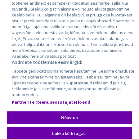
Латвия
töötleme andmeid esitamiseks” näidatud eesmärke, sellal kui
suvandi „Keeldu kõigist” valimine või nõusoleku tagasivõtmine
Литва
keelab selle. Kui jälgimine on keelatud, ei pruugi osa kuvatavast
sisust ja reklaamidest olla teie jaoks nii asjakohased. Saate selle
menüü igal ajal oma valikute muutmiseks või nõusoleku
tagasivõtmiseks uuesti avada, klõpsates veebilehe allosas oleval
lingil „Privaatsuseelistused” või veebilehe vasakus alanurgas
oleval hõljuval ikoonil, kui see on olemas. Teie valikud jõustuvad
meie Veebisait kohaldamisala piires. Lisateabe saamiseks
vaadake meie privaatsuspoliitikat.
Andmete töötlemise eesmärgid:
City24.lv
CVbankas.lt
Täpsete geolokatsiooniandmete kasutamine. Seadme omaduste
City24.ee
Kainos.lt
aktiivne skaneerimine tuvastamiseks. Teabe säilitamine ja/või
ligipääs teabele seadmes. Isikupärastatud reklaamid ja sisu,
GetaPro.lv
Paslaugos.lt
reklaamide ja sisu mõõtmine, vaatajaskonna analüüsid ja
GetaPro.ee
auto24.ee
tootearendus.
Skelbiu.lt
KV.ee
Partnerite (teenuseosutajate) loend
Autoplius.lt
Osta.ee
Aruodas.lt
KuldneBörs.ee
Nõustun
Lükka kõik tagasi