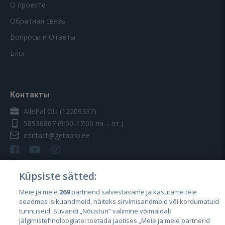
О проекте
Обратная связь
Вопросы и Ответы
Блог
Контакты
AllePal OÜ (12209337)
58536867
(9:00-17:00 пн. - пт.)
contact@getapro.ee
Küpsiste sätted:
Meie ja meie
269
partnerid salvestavame ja kasutame teie
Страны
seadmes isikuandmeid, näiteks sirvimisandmeid või kordumatuid
Эстония
tunnuseid. Suvandi „Nõustun” valimine võimaldab
jälgimistehnoloogiatel toetada jaotises „Meie ja meie partnerid