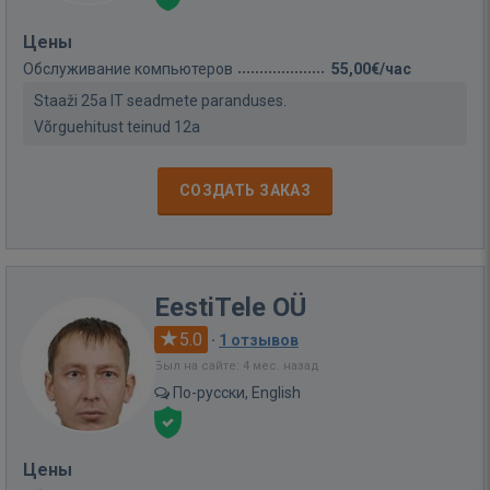
Цены
Обслуживание компьютеров
55,00€/час
Staaži 25a IT seadmete paranduses.
Võrguehitust teinud 12a
СОЗДАТЬ ЗАКАЗ
EestiTele OÜ
5.0
·
1 отзывов
Был на сайте: 4 мес. назад
По-русски, English
Цены