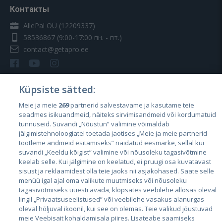
Контакты
AllePal OÜ (12209337)
58536867
(9:00-17:00 пн. - пт.)
contact@getapro.ee
Küpsiste sätted:
Meie ja meie
269
partnerid salvestavame ja kasutame teie
Страны
seadmes isikuandmeid, näiteks sirvimisandmeid või kordumatuid
Эстония
tunnuseid. Suvandi „Nõustun” valimine võimaldab
jälgimistehnoloogiatel toetada jaotises „Meie ja meie partnerid
Латвия
töötleme andmeid esitamiseks” näidatud eesmärke, sellal kui
suvandi „Keeldu kõigist” valimine või nõusoleku tagasivõtmine
Литва
keelab selle. Kui jälgimine on keelatud, ei pruugi osa kuvatavast
sisust ja reklaamidest olla teie jaoks nii asjakohased. Saate selle
menüü igal ajal oma valikute muutmiseks või nõusoleku
tagasivõtmiseks uuesti avada, klõpsates veebilehe allosas oleval
lingil „Privaatsuseelistused” või veebilehe vasakus alanurgas
oleval hõljuval ikoonil, kui see on olemas. Teie valikud jõustuvad
meie Veebisait kohaldamisala piires. Lisateabe saamiseks