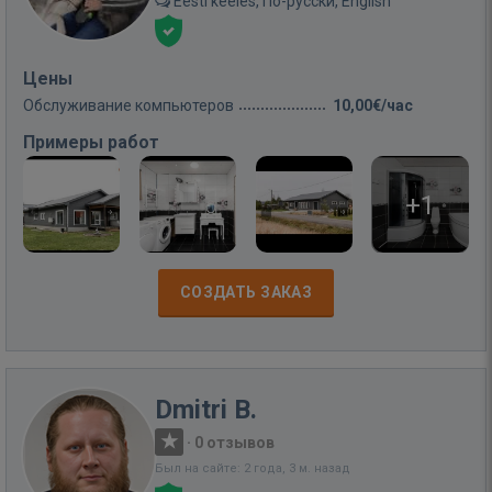
Eesti keeles, По-русски, English
Цены
Обслуживание компьютеров
10,00€/час
Примеры работ
+1
СОЗДАТЬ ЗАКАЗ
Dmitri B.
·
0 отзывов
Был на сайте: 2 года, 3 м. назад