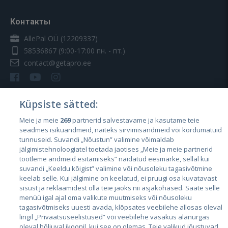
Контакты
AllePal OÜ (12209337)
58536867
(9:00-17:00 пн. - пт.)
contact@getapro.ee
Küpsiste sätted:
Meie ja meie
269
partnerid salvestavame ja kasutame teie
Страны
seadmes isikuandmeid, näiteks sirvimisandmeid või kordumatuid
Эстония
tunnuseid. Suvandi „Nõustun” valimine võimaldab
jälgimistehnoloogiatel toetada jaotises „Meie ja meie partnerid
Латвия
töötleme andmeid esitamiseks” näidatud eesmärke, sellal kui
suvandi „Keeldu kõigist” valimine või nõusoleku tagasivõtmine
Литва
keelab selle. Kui jälgimine on keelatud, ei pruugi osa kuvatavast
sisust ja reklaamidest olla teie jaoks nii asjakohased. Saate selle
menüü igal ajal oma valikute muutmiseks või nõusoleku
tagasivõtmiseks uuesti avada, klõpsates veebilehe allosas oleval
lingil „Privaatsuseelistused” või veebilehe vasakus alanurgas
oleval hõljuval ikoonil, kui see on olemas. Teie valikud jõustuvad