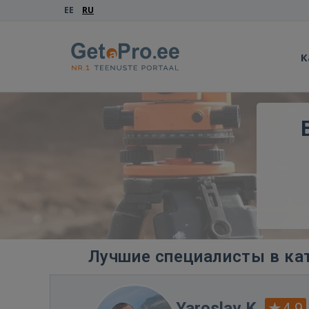
EE
RU
К
Лучшие специалисты в кат
Yaroslav K.
4.9