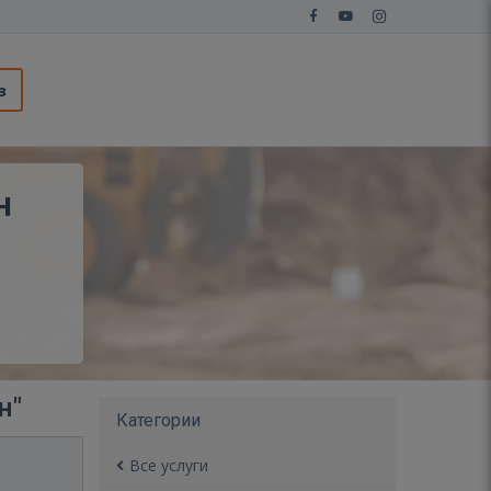
з
н
н"
Категории
Все услуги