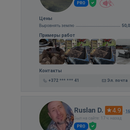
PRO
Цены
Выровнять землю
50,
Примеры работ
Контакты
+372 *** *** 41
Эл. почта
Ruslan D.
4.9
·
1
Был на сайте: 17 ч. назад
PRO