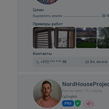
Цены
Выровнять землю
25-
Примеры работ
Контакты
+372 *** *** 98
Эл. почта
NordHouseProjec
Был на сайте: 19 ч. назад
English
PRO