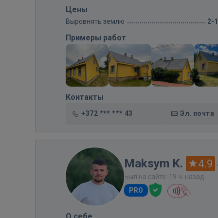
Цены
Выровнять землю
2-
Примеры работ
Контакты
+372 *** *** 43
Эл. почта
Maksym K.
4.9
Был на сайте: 19 ч. назад
PRO
О себе