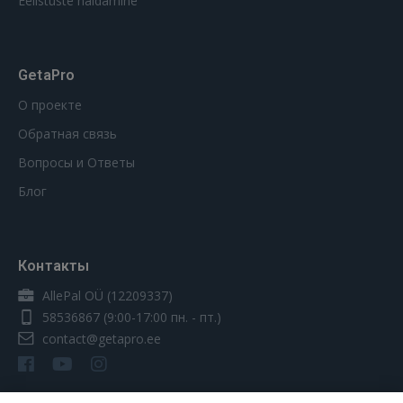
Eelistuste haldamine
GetaPro
О проекте
Обратная связь
Вопросы и Ответы
Блог
Контакты
AllePal OÜ (12209337)
58536867
(9:00-17:00 пн. - пт.)
contact@getapro.ee