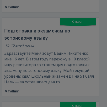
Tallinn
Забыли пароль?
Запомнить?
Открыт
FACEBOOK
Подготовка к экзаменам по
эстонскому языку
GOOGLE
15 дней назад
 Sign in with Apple
Здравствуйте! ​Меня зовут Вадим Никитенко,
мне 16 лет. В этом году перехожу в 10 класс. ​Я
Ещё не зарегистрированы?
ищу репетитора со стажем для подготовки к
экзамену по эстонскому языку. Мой текущий
РЕГИСТРАЦИЯ
уровень: сдал школьный экзамен B1 на 51 балл.
Цель — за оставшиеся два го...
Tallinn
Открыт