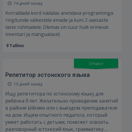
14 дней назад
Korraldada kord nädalas arendava programmiga
ringitunde väikestele emade ja kuni 2-aastaste
laste rühmadele. Olemas on suur hulk erinevat
inventari ja mängualasid.
Tallinn
Открыт
Репетитор эстонского языка
Войти
15 дней назад
Ищу репетитора по эстонскому языку для
ребёнка 9 лет. Желательно проведение занятий
в районе Ыйсмяэ или с выездом преподавателя
на дом. Ищем опытного педагога, который
умеет работать с детьми, поможет освоить
разговорный эстонский язык, грамматику ...
ВОЙТИ