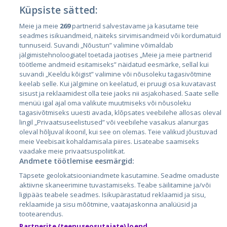
Küpsiste sätted:
Страны
Meie ja meie
269
partnerid salvestavame ja kasutame teie
seadmes isikuandmeid, näiteks sirvimisandmeid või kordumatuid
Эстония
tunnuseid. Suvandi „Nõustun” valimine võimaldab
Латвия
jälgimistehnoloogiatel toetada jaotises „Meie ja meie partnerid
töötleme andmeid esitamiseks” näidatud eesmärke, sellal kui
Литва
suvandi „Keeldu kõigist” valimine või nõusoleku tagasivõtmine
keelab selle. Kui jälgimine on keelatud, ei pruugi osa kuvatavast
sisust ja reklaamidest olla teie jaoks nii asjakohased. Saate selle
menüü igal ajal oma valikute muutmiseks või nõusoleku
tagasivõtmiseks uuesti avada, klõpsates veebilehe allosas oleval
lingil „Privaatsuseelistused” või veebilehe vasakus alanurgas
oleval hõljuval ikoonil, kui see on olemas. Teie valikud jõustuvad
meie Veebisait kohaldamisala piires. Lisateabe saamiseks
vaadake meie privaatsuspoliitikat.
Andmete töötlemise eesmärgid:
City24.lv
CVbankas.lt
Täpsete geolokatsiooniandmete kasutamine. Seadme omaduste
City24.ee
Kainos.lt
aktiivne skaneerimine tuvastamiseks. Teabe säilitamine ja/või
GetaPro.lv
Paslaugos.lt
ligipääs teabele seadmes. Isikupärastatud reklaamid ja sisu,
GetaPro.ee
auto24.ee
reklaamide ja sisu mõõtmine, vaatajaskonna analüüsid ja
tootearendus.
Skelbiu.lt
KV.ee
Partnerite (teenuseosutajate) loend
Autoplius.lt
Osta.ee