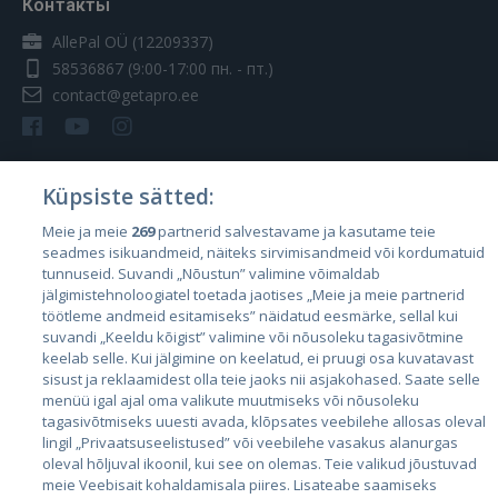
Контакты
AllePal OÜ (12209337)
58536867
(9:00-17:00 пн. - пт.)
contact@getapro.ee
Küpsiste sätted:
Страны
Meie ja meie
269
partnerid salvestavame ja kasutame teie
seadmes isikuandmeid, näiteks sirvimisandmeid või kordumatuid
Эстония
tunnuseid. Suvandi „Nõustun” valimine võimaldab
Латвия
jälgimistehnoloogiatel toetada jaotises „Meie ja meie partnerid
töötleme andmeid esitamiseks” näidatud eesmärke, sellal kui
Литва
suvandi „Keeldu kõigist” valimine või nõusoleku tagasivõtmine
keelab selle. Kui jälgimine on keelatud, ei pruugi osa kuvatavast
sisust ja reklaamidest olla teie jaoks nii asjakohased. Saate selle
menüü igal ajal oma valikute muutmiseks või nõusoleku
tagasivõtmiseks uuesti avada, klõpsates veebilehe allosas oleval
lingil „Privaatsuseelistused” või veebilehe vasakus alanurgas
oleval hõljuval ikoonil, kui see on olemas. Teie valikud jõustuvad
meie Veebisait kohaldamisala piires. Lisateabe saamiseks