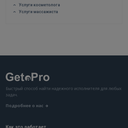
Услуги косметолога
Услуги массажиста
ВОЙТИ
Забыли пароль?
Запомнить?
FACEBOOK
GOOGLE
 Sign in with Apple
Быстрый способ найти надежного исполнителя для любых
задач.
Ещё не зарегистрированы?
Подробнее о нас
РЕГИСТРАЦИЯ
Как это работает