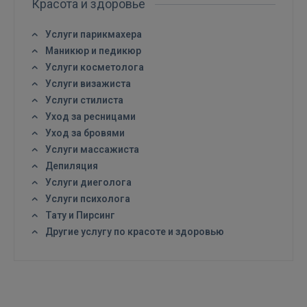
Красота и здоровье
Услуги парикмахера
Войти
Маникюр и педикюр
Услуги косметолога
Услуги визажиста
Услуги стилиста
Уход за ресницами
Уход за бровями
Услуги массажиста
ВОЙТИ
Депиляция
Услуги диеголога
Забыли пароль?
Запомнить?
Услуги психолога
Тату и Пирсинг
FACEBOOK
Другие услугу по красоте и здоровью
GOOGLE
 Sign in with Apple