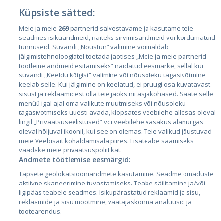
Küpsiste sätted:
Страны
Meie ja meie
269
partnerid salvestavame ja kasutame teie
seadmes isikuandmeid, näiteks sirvimisandmeid või kordumatuid
Эстония
tunnuseid. Suvandi „Nõustun” valimine võimaldab
Латвия
jälgimistehnoloogiatel toetada jaotises „Meie ja meie partnerid
töötleme andmeid esitamiseks” näidatud eesmärke, sellal kui
Литва
suvandi „Keeldu kõigist” valimine või nõusoleku tagasivõtmine
keelab selle. Kui jälgimine on keelatud, ei pruugi osa kuvatavast
sisust ja reklaamidest olla teie jaoks nii asjakohased. Saate selle
menüü igal ajal oma valikute muutmiseks või nõusoleku
tagasivõtmiseks uuesti avada, klõpsates veebilehe allosas oleval
lingil „Privaatsuseelistused” või veebilehe vasakus alanurgas
oleval hõljuval ikoonil, kui see on olemas. Teie valikud jõustuvad
meie Veebisait kohaldamisala piires. Lisateabe saamiseks
vaadake meie privaatsuspoliitikat.
Andmete töötlemise eesmärgid:
City24.lv
CVbankas.lt
Täpsete geolokatsiooniandmete kasutamine. Seadme omaduste
City24.ee
Kainos.lt
aktiivne skaneerimine tuvastamiseks. Teabe säilitamine ja/või
GetaPro.lv
Paslaugos.lt
ligipääs teabele seadmes. Isikupärastatud reklaamid ja sisu,
GetaPro.ee
auto24.ee
reklaamide ja sisu mõõtmine, vaatajaskonna analüüsid ja
tootearendus.
Skelbiu.lt
KV.ee