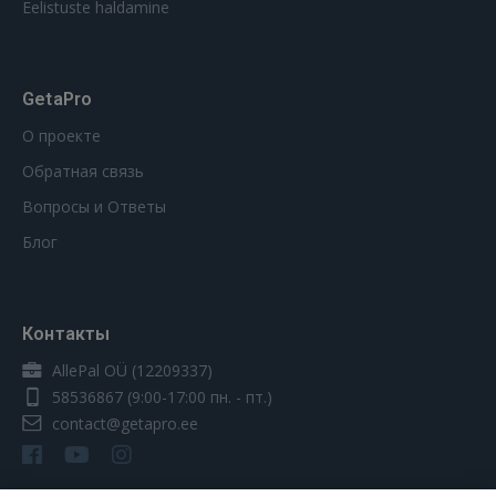
Eelistuste haldamine
GetaPro
О проекте
Обратная связь
Вопросы и Ответы
Блог
Контакты
AllePal OÜ (12209337)
58536867
(9:00-17:00 пн. - пт.)
contact@getapro.ee