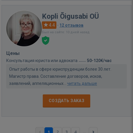
Kopli Õigusabi OÜ
4.4
·
12 отзывов
Был на сайте: 10 дней назад
Цены
Консультация юриста или адвоката
50-120€/час
Опыт работы в сфере юриспруденции более 30 лет.
Магистр права. Составление договоров, исков,
заявлений, аппеляционных...
читать дальше
СОЗДАТЬ ЗАКАЗ
...
1
2
3
4