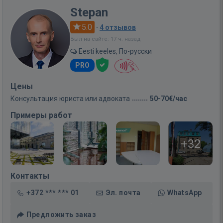
Stepan
5.0
·
4 отзывов
Был на сайте: 17 ч. назад
Eesti keeles, По-русски
PRO
Цены
Консультация юриста или адвоката
50-70€/час
Примеры работ
+32
Контакты
+372 *** *** 01
Эл. почта
WhatsApp
Предложить заказ