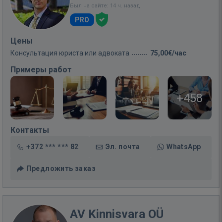
Был на сайте: 14 ч. назад
PRO
Цены
Консультация юриста или адвоката
75,00€/час
Примеры работ
+458
Контакты
+372 *** *** 82
Эл. почта
WhatsApp
Предложить заказ
AV Kinnisvara OÜ