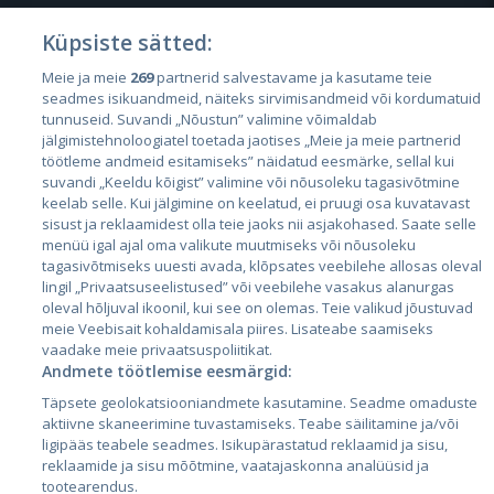
Küpsiste sätted:
Meie ja meie
269
partnerid salvestavame ja kasutame teie
Страны
seadmes isikuandmeid, näiteks sirvimisandmeid või kordumatuid
Эстония
tunnuseid. Suvandi „Nõustun” valimine võimaldab
jälgimistehnoloogiatel toetada jaotises „Meie ja meie partnerid
Латвия
töötleme andmeid esitamiseks” näidatud eesmärke, sellal kui
suvandi „Keeldu kõigist” valimine või nõusoleku tagasivõtmine
Литва
keelab selle. Kui jälgimine on keelatud, ei pruugi osa kuvatavast
sisust ja reklaamidest olla teie jaoks nii asjakohased. Saate selle
menüü igal ajal oma valikute muutmiseks või nõusoleku
tagasivõtmiseks uuesti avada, klõpsates veebilehe allosas oleval
lingil „Privaatsuseelistused” või veebilehe vasakus alanurgas
oleval hõljuval ikoonil, kui see on olemas. Teie valikud jõustuvad
meie Veebisait kohaldamisala piires. Lisateabe saamiseks
vaadake meie privaatsuspoliitikat.
Andmete töötlemise eesmärgid:
City24.lv
CVbankas.lt
Täpsete geolokatsiooniandmete kasutamine. Seadme omaduste
City24.ee
Kainos.lt
aktiivne skaneerimine tuvastamiseks. Teabe säilitamine ja/või
ligipääs teabele seadmes. Isikupärastatud reklaamid ja sisu,
GetaPro.lv
Paslaugos.lt
reklaamide ja sisu mõõtmine, vaatajaskonna analüüsid ja
GetaPro.ee
auto24.ee
tootearendus.