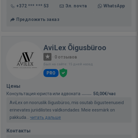
+372 *** *** 53
Эл. почта
WhatsApp
Предложить заказ
AviLex Õigusbüroo
·
0 отзывов
Был на сайте: 15 дней назад
PRO
Цены
Консультация юриста или адвоката
50,00€/час
AviLex on nooruslik õigusbüroo, mis osutab õigusteenuseid
erinevates juriidilistes valdkondades. Meie eesmärk on
pakkuda...
читать дальше
Контакты