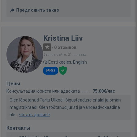
Предложить заказ
Kristina Liiv
·
0 отзывов
Был на сайте: 21 ч. назад
Eesti keeles, English
PRO
Цены
Консультация юриста или адвоката
75,00€/час
Olen lõpetanud Tartu Ülikooli õigusteaduse erialal ja oman
magistrikraadi. Olen töötanud juristi ja vandeadvokaadina
üle...
читать дальше
Контакты