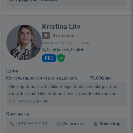
Kristina Liiv
·
0 отзывов
Был на сайте: 1 д. 4 ч. назад
Eesti keeles, English
PRO
Цены
Консультация юриста или адвоката
75,00€/час
Olen lõpetanud Tartu Ülikooli õigusteaduse erialal ja oman
magistrikraadi. Olen töötanud juristi ja vandeadvokaadina
üle...
читать дальше
Контакты
+372 *** *** 27
Эл. почта
WhatsApp