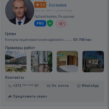
5.0
·
4 отзывов
Был на сайте: 1 дней назад
Eesti keeles, По-русски
PRO
Цены
Консультация юриста или адвоката
50-70€/час
Примеры работ
+32
Контакты
+372 *** *** 01
Эл. почта
WhatsApp
Предложить заказ