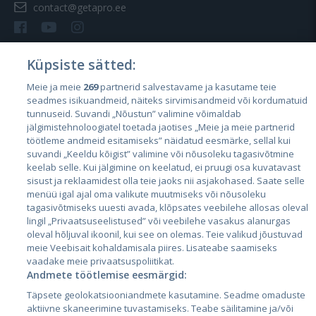
contact@getapro.ee
Küpsiste sätted:
Meie ja meie
269
partnerid salvestavame ja kasutame teie
Страны
seadmes isikuandmeid, näiteks sirvimisandmeid või kordumatuid
Эстония
tunnuseid. Suvandi „Nõustun” valimine võimaldab
jälgimistehnoloogiatel toetada jaotises „Meie ja meie partnerid
Латвия
töötleme andmeid esitamiseks” näidatud eesmärke, sellal kui
suvandi „Keeldu kõigist” valimine või nõusoleku tagasivõtmine
Литва
keelab selle. Kui jälgimine on keelatud, ei pruugi osa kuvatavast
sisust ja reklaamidest olla teie jaoks nii asjakohased. Saate selle
menüü igal ajal oma valikute muutmiseks või nõusoleku
tagasivõtmiseks uuesti avada, klõpsates veebilehe allosas oleval
lingil „Privaatsuseelistused” või veebilehe vasakus alanurgas
oleval hõljuval ikoonil, kui see on olemas. Teie valikud jõustuvad
meie Veebisait kohaldamisala piires. Lisateabe saamiseks
vaadake meie privaatsuspoliitikat.
Andmete töötlemise eesmärgid:
City24.lv
CVbankas.lt
Täpsete geolokatsiooniandmete kasutamine. Seadme omaduste
City24.ee
Kainos.lt
aktiivne skaneerimine tuvastamiseks. Teabe säilitamine ja/või