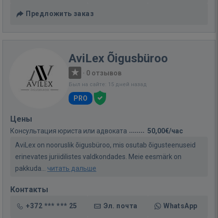
Предложить заказ
AviLex Õigusbüroo
·
0 отзывов
Был на сайте: 15 дней назад
PRO
Цены
Консультация юриста или адвоката
50,00€/час
AviLex on nooruslik õigusbüroo, mis osutab õigusteenuseid
erinevates juriidilistes valdkondades. Meie eesmärk on
pakkuda...
читать дальше
Контакты
+372 *** *** 25
Эл. почта
WhatsApp