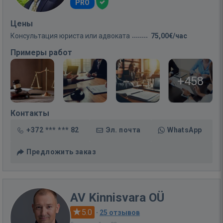
PRO
Цены
Консультация юриста или адвоката
75,00€/час
Примеры работ
+458
Контакты
+372 *** *** 82
Эл. почта
WhatsApp
Предложить заказ
AV Kinnisvara OÜ
5.0
·
25 отзывов