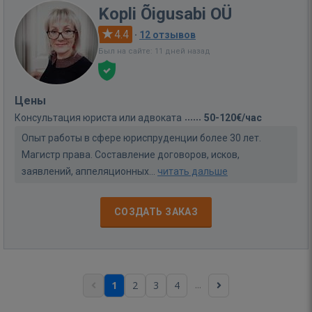
Kopli Õigusabi OÜ
4.4
·
12 отзывов
Был на сайте: 11 дней назад
Цены
Консультация юриста или адвоката
50-120€/час
Опыт работы в сфере юриспруденции более 30 лет.
Магистр права. Составление договоров, исков,
заявлений, аппеляционных...
читать дальше
СОЗДАТЬ ЗАКАЗ
...
1
2
3
4