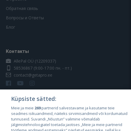
Обратная связь
Вопросы и Ответы
Блог
Контакты
AllePal OÜ (12209337)
58536867
(9:00-17:00 пн. - пт.)
contact@getapro.ee
Küpsiste sätted:
Meie ja meie
269
partnerid salvestavame ja kasutame teie
Страны
seadmes isikuandmeid, näiteks sirvimisandmeid või kordumatuid
Эстония
tunnuseid. Suvandi „Nõustun” valimine võimaldab
jälgimistehnoloogiatel toetada jaotises „Meie ja meie partnerid
Латвия
töötleme andmeid esitamiseks” näidatud eesmärke, sellal kui