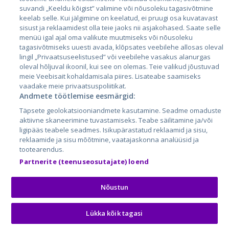
suvandi „Keeldu kõigist” valimine või nõusoleku tagasivõtmine
Литва
keelab selle. Kui jälgimine on keelatud, ei pruugi osa kuvatavast
sisust ja reklaamidest olla teie jaoks nii asjakohased. Saate selle
menüü igal ajal oma valikute muutmiseks või nõusoleku
tagasivõtmiseks uuesti avada, klõpsates veebilehe allosas oleval
lingil „Privaatsuseelistused” või veebilehe vasakus alanurgas
oleval hõljuval ikoonil, kui see on olemas. Teie valikud jõustuvad
meie Veebisait kohaldamisala piires. Lisateabe saamiseks
vaadake meie privaatsuspoliitikat.
Andmete töötlemise eesmärgid:
City24.lv
CVbankas.lt
Täpsete geolokatsiooniandmete kasutamine. Seadme omaduste
City24.ee
Kainos.lt
aktiivne skaneerimine tuvastamiseks. Teabe säilitamine ja/või
ligipääs teabele seadmes. Isikupärastatud reklaamid ja sisu,
GetaPro.lv
Paslaugos.lt
reklaamide ja sisu mõõtmine, vaatajaskonna analüüsid ja
GetaPro.ee
auto24.ee
tootearendus.
Skelbiu.lt
KV.ee
Partnerite (teenuseosutajate) loend
Autoplius.lt
Osta.ee
Aruodas.lt
KuldneBörs.ee
Nõustun
Lükka kõik tagasi
© 2026 GetaPro. Все права защищены.