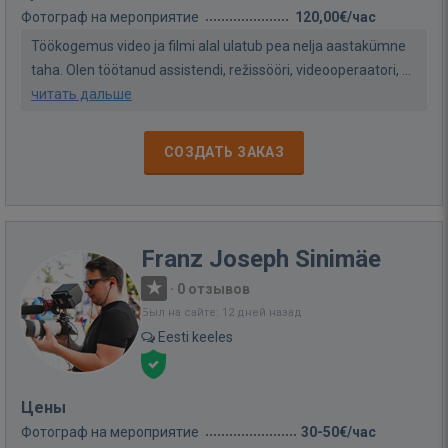
Фотограф на мероприятие
120,00€/час
Töökogemus video ja filmi alal ulatub pea nelja aastakümne
taha. Olen töötanud assistendi, režissööri, videooperaatori, ...
читать дальше
СОЗДАТЬ ЗАКАЗ
Franz Joseph Sinimäe
·
0 отзывов
Был на сайте: 12 дней назад
Eesti keeles
Цены
Фотограф на мероприятие
30-50€/час