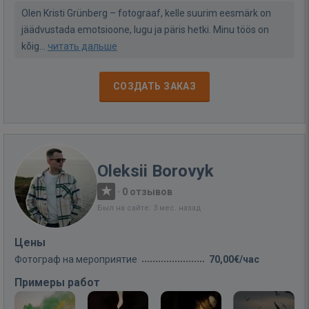
Olen Kristi Grünberg – fotograaf, kelle suurim eesmärk on
jäädvustada emotsioone, lugu ja päris hetki. Minu töös on
kõig...
читать дальше
СОЗДАТЬ ЗАКАЗ
Oleksii Borovyk
·
0 отзывов
Был на сайте: 3 мес. назад
Цены
Фотограф на мероприятие
70,00€/час
Примеры работ