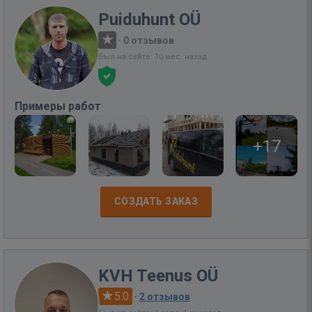
Puiduhunt OÜ
·
0 отзывов
Был на сайте: 10 мес. назад
Примеры работ
+17
СОЗДАТЬ ЗАКАЗ
KVH Teenus OÜ
5.0
·
2 отзывов