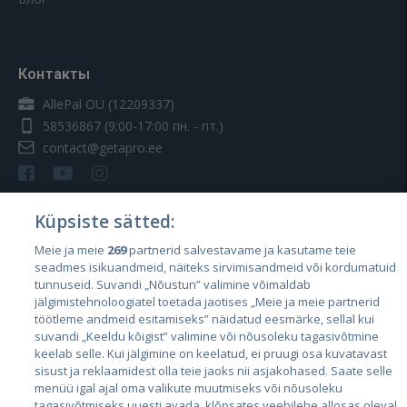
Контакты
AllePal OÜ (12209337)
58536867
(9:00-17:00 пн. - пт.)
contact@getapro.ee
Küpsiste sätted:
Meie ja meie
269
partnerid salvestavame ja kasutame teie
Страны
seadmes isikuandmeid, näiteks sirvimisandmeid või kordumatuid
Эстония
tunnuseid. Suvandi „Nõustun” valimine võimaldab
jälgimistehnoloogiatel toetada jaotises „Meie ja meie partnerid
Латвия
töötleme andmeid esitamiseks” näidatud eesmärke, sellal kui
suvandi „Keeldu kõigist” valimine või nõusoleku tagasivõtmine
Литва
keelab selle. Kui jälgimine on keelatud, ei pruugi osa kuvatavast
sisust ja reklaamidest olla teie jaoks nii asjakohased. Saate selle
menüü igal ajal oma valikute muutmiseks või nõusoleku
tagasivõtmiseks uuesti avada, klõpsates veebilehe allosas oleval