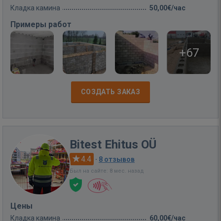
Кладка камина
50,00€/час
Примеры работ
+67
СОЗДАТЬ ЗАКАЗ
Bitest Ehitus OÜ
4.4
·
8 отзывов
Был на сайте: 8 мес. назад
Цены
Кладка камина
60,00€/час