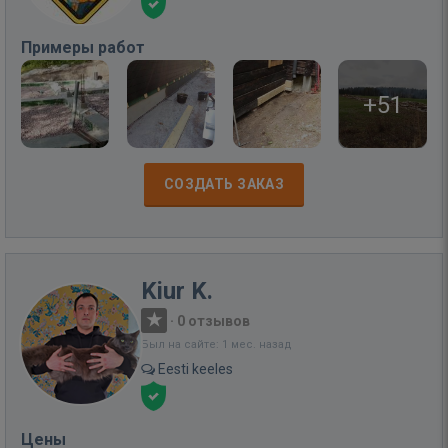
Примеры работ
+51
СОЗДАТЬ ЗАКАЗ
Kiur K.
·
0 отзывов
Был на сайте: 1 мес. назад
Eesti keeles
Цены