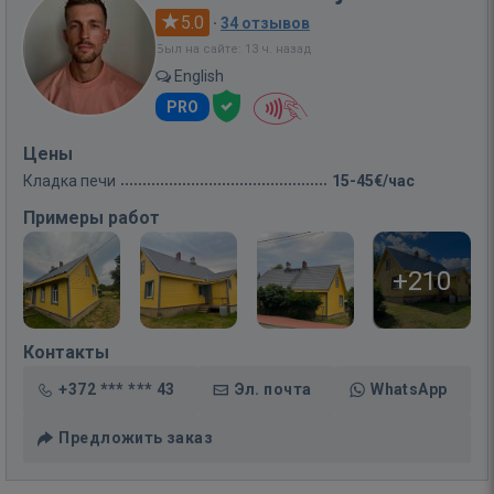
5.0
·
34 отзывов
Был на сайте: 13 ч. назад
English
PRO
Цены
Кладка печи
15-45€/час
Примеры работ
+210
Контакты
+372 *** *** 43
Эл. почта
WhatsApp
Предложить заказ