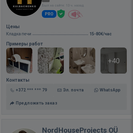
Был на сайте: 13 ч. назад
PRO
Цены
Кладка печи
15-80€/час
Примеры работ
+40
Контакты
+372 *** *** 79
Эл. почта
WhatsApp
Предложить заказ
NordHouseProjects OÜ