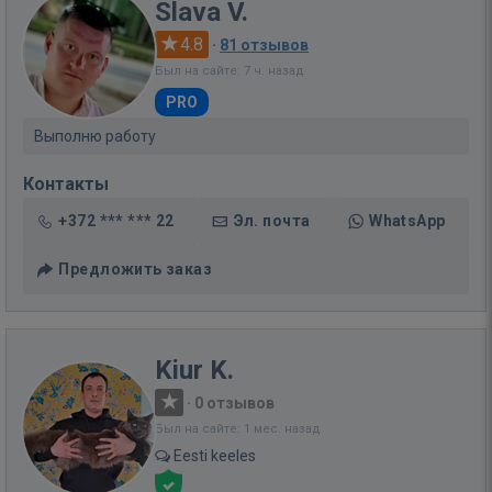
Slava V.
4.8
·
81 отзывов
Был на сайте: 7 ч. назад
PRO
Выполню работу
Контакты
+372 *** *** 22
Эл. почта
WhatsApp
Предложить заказ
Kiur K.
·
0 отзывов
Был на сайте: 1 мес. назад
Eesti keeles