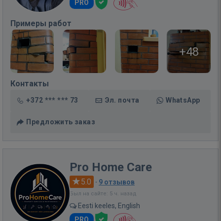
PRO
Примеры работ
+48
Контакты
+372 *** *** 73
Эл. почта
WhatsApp
Предложить заказ
Pro Home Care
5.0
·
9 отзывов
Был на сайте: 5 ч. назад
Eesti keeles, English
PRO