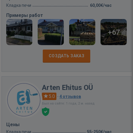
Кладка печи
60,00€/час
Примеры работ
+67
СОЗДАТЬ ЗАКАЗ
Arten Ehitus OÜ
5.0
·
4 отзывов
Был на сайте: 1 года, 2 м. назад
Цены
Кладка печи
55-250€/час