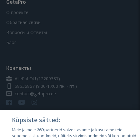
GetaPro
О проекте
Обратная связь
Вопросы и Ответы
Блог
Контакты
AllePal OÜ (12209337)
58536867
(9:00-17:00 пн. - пт.)
contact@getapro.ee
Küpsiste sätted:
Страны
Meie ja meie
269
partnerid salvestavame ja kasutame teie
seadmes isikuandmeid, näiteks sirvimisandmeid või kordumatuid
Эстония