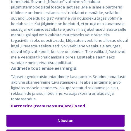
tunnuseid. Suvandi „Nõustun” valimine võimaldab
jälgimistehnoloogiatel toetada jaotises „Meie ja meie partnerid
Латвия
töötleme andmeid esitamiseks” näidatud eesmärke, sellal kui
suvandi „Keeldu kõigist” valimine või nõusoleku tagasivõtmine
Литва
keelab selle. Kui jälgimine on keelatud, ei pruugi osa kuvatavast
sisust ja reklaamidest olla teie jaoks nii asjakohased. Saate selle
menüü igal ajal oma valikute muutmiseks või nõusoleku
tagasivõtmiseks uuesti avada, klõpsates veebilehe allosas oleval
lingil „Privaatsuseelistused” või veebilehe vasakus alanurgas
oleval hõljuval ikoonil, kui see on olemas. Teie valikud jõustuvad
meie Veebisait kohaldamisala piires. Lisateabe saamiseks
vaadake meie privaatsuspoliitikat.
Andmete töötlemise eesmärgid:
City24.lv
CVbankas.lt
Täpsete geolokatsiooniandmete kasutamine. Seadme omaduste
City24.ee
Kainos.lt
aktiivne skaneerimine tuvastamiseks. Teabe säilitamine ja/või
GetaPro.lv
Paslaugos.lt
ligipääs teabele seadmes. Isikupärastatud reklaamid ja sisu,
reklaamide ja sisu mõõtmine, vaatajaskonna analüüsid ja
GetaPro.ee
auto24.ee
tootearendus.
Skelbiu.lt
KV.ee
Partnerite (teenuseosutajate) loend
Autoplius.lt
Osta.ee
Aruodas.lt
KuldneBörs.ee
Nõustun