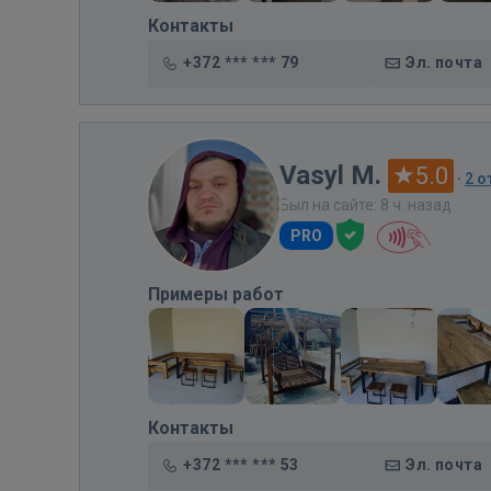
Контакты
+372 *** *** 79
Эл. почта
Vasyl M.
5.0
·
2 
Был на сайте: 8 ч. назад
PRO
Примеры работ
Контакты
+372 *** *** 53
Эл. почта