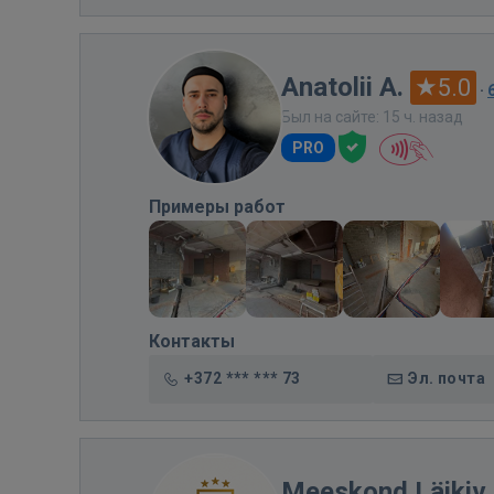
Anatolii A.
5.0
·
Был на сайте: 15 ч. назад
PRO
Примеры работ
Контакты
+372 *** *** 73
Эл. почта
Meeskond Läikiv