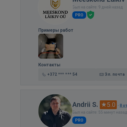
Был на сайте: 9 дней назад
PRO
Примеры работ
Контакты
+372 *** *** 54
Эл. почта
Andrii S.
5.0
·
8 о
Был на сайте: 55 минут наза
PRO