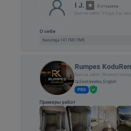
I J.
·
0 отзывов
Был на сайте: 3 года, 3 м. на
О себе
Keevitaja 141 FM1 FM5
Rumpes KoduRe
Был на сайте: 38 минут наза
Eesti keeles, English
PRO
Примеры работ