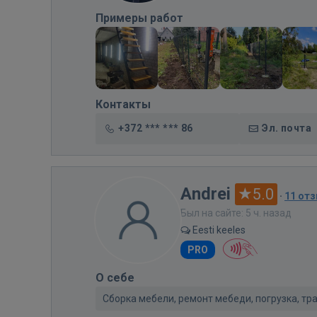
Примеры работ
Контакты
+372 *** *** 86
Эл. почта
Andrei
5.0
·
11 от
Был на сайте: 5 ч. назад
Eesti keeles
PRO
О себе
Сборка мебели, ремонт мебеди, погрузка, тр