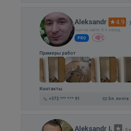
Aleksandr
4.9
·
Был на сайте: 6 ч. назад
PRO
Примеры работ
Контакты
+372 *** *** 91
Эл. почта
Aleksandr I.
·
0 