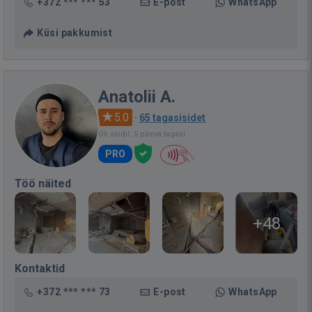
+372 *** *** 53
E-post
WhatsApp
Küsi pakkumist
Anatolii A.
5.0
·
65 tagasisidet
Oli saidil: 5 päeva tagasi
PRO
Töö näited
+48
Kontaktid
+372 *** *** 73
E-post
WhatsApp