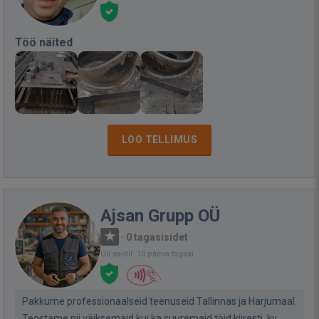
Töö näited
LOO TELLIMUS
Ajsan Grupp OÜ
·
0 tagasisidet
Oli saidil: 10 päeva tagasi
Pakkume professionaalseid teenuseid Tallinnas ja Harjumaal.
Teostame nii väiksemaid kui ka suuremaid töid kiiresti, kv...