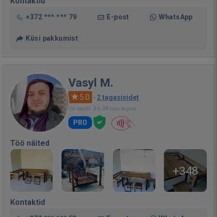
Kontaktid
+372 *** *** 79
E-post
WhatsApp
Küsi pakkumist
Vasyl M.
5.0
·
2 tagasisidet
Oli saidil: 3 h 28 min tagasi
PRO
Töö näited
+348
Kontaktid