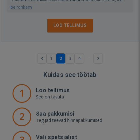
loe rohkem
LOO TELLIMUS
...
1
2
3
4
Kuidas see töötab
1
Loo tellimus
See on tasuta
2
Saa pakkumisi
Tegijad teevad hinnapakkumised
3
Vali spetsialist