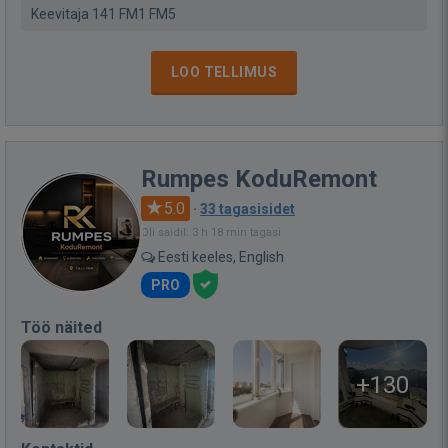
Keevitaja 141 FM1 FM5
LOO TELLIMUS
Rumpes KoduRemont
5.0
·
33 tagasisidet
Oli saidil: 3 h 18 min tagasi
Eesti keeles, English
PRO
Töö näited
+130