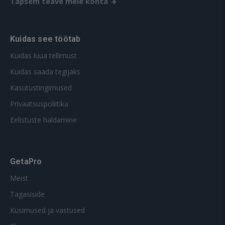
Täpsem teave meie kohta
Kuidas see töötab
Kuidas luua tellimust
Kuidas saada tegijaks
Kasutustingimused
Privaatsuspoliitika
Eelistuste haldamine
GetaPro
Meist
Tagasiside
Küsimused ja vastused