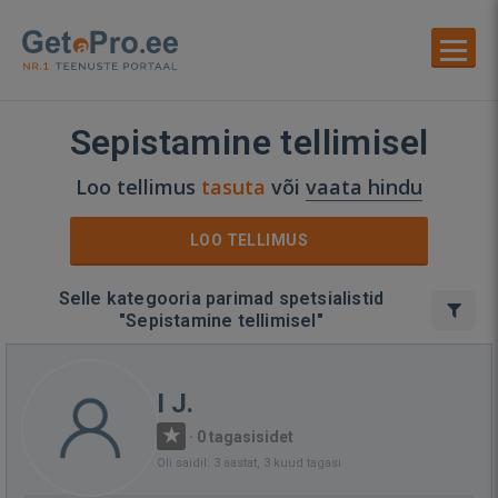
Sepistamine tellimisel
Loo tellimus
tasuta
või
vaata hindu
LOO TELLIMUS
Selle kategooria parimad spetsialistid
"Sepistamine tellimisel"
I J.
·
0 tagasisidet
Oli saidil: 3 aastat, 3 kuud tagasi