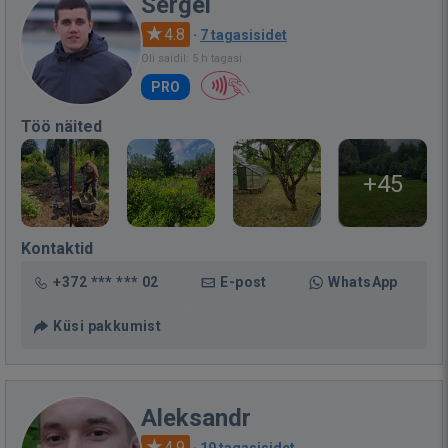
Sergei
4.8
·
7 tagasisidet
Oli saidil: 5 h tagasi
PRO
Töö näited
+45
Kontaktid
+372 *** *** 02
E-post
WhatsApp
Küsi pakkumist
Aleksandr
4.9