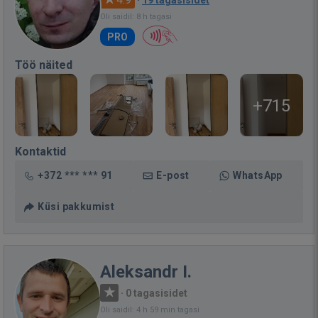
·
19 tagasisidet
Oli saidil: 8 h tagasi
PRO
Töö näited
+715
Kontaktid
+372 *** *** 91
E-post
WhatsApp
Küsi pakkumist
Aleksandr I.
·
0 tagasisidet
Oli saidil: 4 h 59 min tagasi