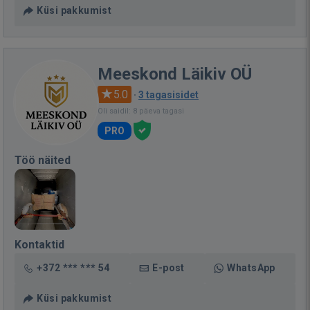
Küsi pakkumist
Meeskond Läikiv OÜ
5.0
·
3 tagasisidet
Oli saidil: 8 päeva tagasi
PRO
Töö näited
Kontaktid
+372 *** *** 54
E-post
WhatsApp
Küsi pakkumist