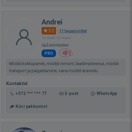
Andrei
5.0
·
11 tagasisidet
Oli saidil: 5 h tagasi
Eesti keeles
PRO
Mööbli kokkupanek, mööbli remont, laadimisteenus, mööbli
transport ja paigaldamine, vana mööbli äravedu.
Kontaktid
+372 *** *** 77
E-post
WhatsApp
Küsi pakkumist