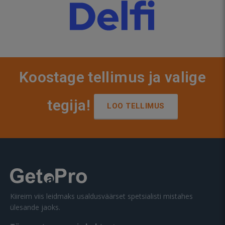
Koostage tellimus ja valige
tegija!
LOO TELLIMUS
Kiireim viis leidmaks usaldusväärset spetsialisti mistahes
ülesande jaoks.