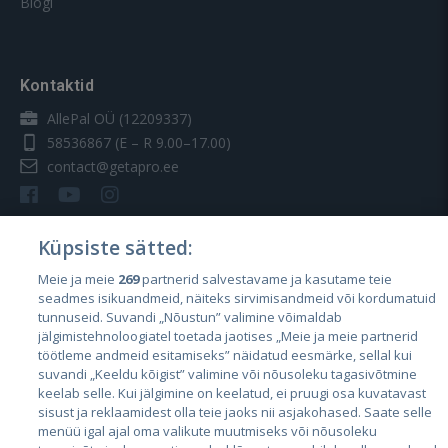
Blogi
Kontaktid
AllePal OÜ (12209337)
58536867
(E – R 9.00–17.00)
contact@getapro.ee
Küpsiste sätted:
Meie ja meie
269
partnerid salvestavame ja kasutame teie
Riigid
seadmes isikuandmeid, näiteks sirvimisandmeid või kordumatuid
Eesti
tunnuseid. Suvandi „Nõustun” valimine võimaldab
jälgimistehnoloogiatel toetada jaotises „Meie ja meie partnerid
Läti
töötleme andmeid esitamiseks” näidatud eesmärke, sellal kui
suvandi „Keeldu kõigist” valimine või nõusoleku tagasivõtmine
Leedu
keelab selle. Kui jälgimine on keelatud, ei pruugi osa kuvatavast
sisust ja reklaamidest olla teie jaoks nii asjakohased. Saate selle
menüü igal ajal oma valikute muutmiseks või nõusoleku