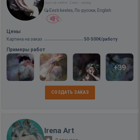
Был на сайте: 2 мес. назад
Eesti keeles, По-русски, English
Цены
Картина на заказ
50-500€/работу
Примеры работ
+39
СОЗДАТЬ ЗАКАЗ
Irena Art