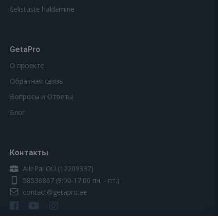
Eelistuste haldamine
GetaPro
О проекте
Обратная связь
Вопросы и Ответы
Блог
Контакты
AllePal OÜ (12209337)
58536867
(9:00-17:00 пн. - пт.)
contact@getapro.ee