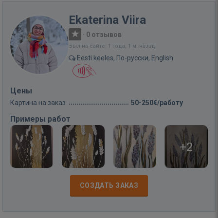
Ekaterina Viira
·
0 отзывов
Был на сайте: 1 года, 1 м. назад
Eesti keeles, По-русски, English
Цены
Картина на заказ
50-250€/работу
Примеры работ
+2
СОЗДАТЬ ЗАКАЗ