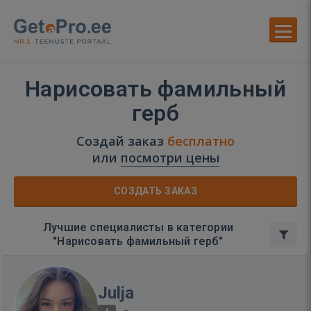
Нарисовать фамильный
герб
Создай заказ
бесплатно
или
посмотри цены
СОЗДАТЬ ЗАКАЗ
Лучшие специалисты в категории
"Нарисовать фамильный герб"
Julja