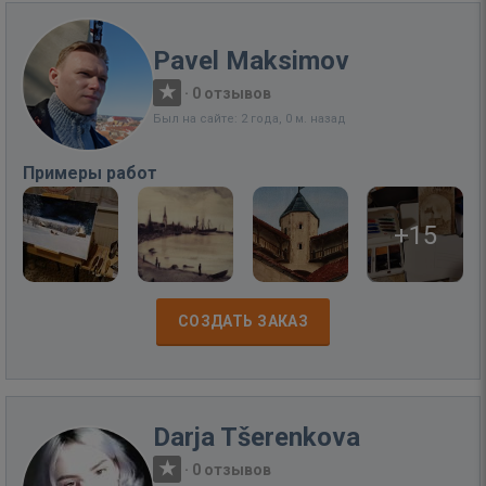
Pavel Maksimov
·
0 отзывов
Был на сайте: 2 года, 0 м. назад
Примеры работ
+15
СОЗДАТЬ ЗАКАЗ
Darja Tšerenkova
·
0 отзывов