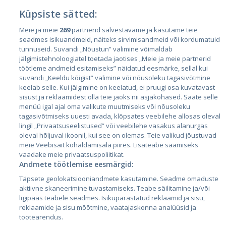
Küpsiste sätted:
Meie ja meie
269
partnerid salvestavame ja kasutame teie
Страны
seadmes isikuandmeid, näiteks sirvimisandmeid või kordumatuid
Эстония
tunnuseid. Suvandi „Nõustun” valimine võimaldab
jälgimistehnoloogiatel toetada jaotises „Meie ja meie partnerid
Латвия
töötleme andmeid esitamiseks” näidatud eesmärke, sellal kui
suvandi „Keeldu kõigist” valimine või nõusoleku tagasivõtmine
Литва
keelab selle. Kui jälgimine on keelatud, ei pruugi osa kuvatavast
sisust ja reklaamidest olla teie jaoks nii asjakohased. Saate selle
menüü igal ajal oma valikute muutmiseks või nõusoleku
tagasivõtmiseks uuesti avada, klõpsates veebilehe allosas oleval
lingil „Privaatsuseelistused” või veebilehe vasakus alanurgas
oleval hõljuval ikoonil, kui see on olemas. Teie valikud jõustuvad
meie Veebisait kohaldamisala piires. Lisateabe saamiseks
vaadake meie privaatsuspoliitikat.
Andmete töötlemise eesmärgid:
City24.lv
CVbankas.lt
Täpsete geolokatsiooniandmete kasutamine. Seadme omaduste
City24.ee
Kainos.lt
aktiivne skaneerimine tuvastamiseks. Teabe säilitamine ja/või
ligipääs teabele seadmes. Isikupärastatud reklaamid ja sisu,
GetaPro.lv
Paslaugos.lt
reklaamide ja sisu mõõtmine, vaatajaskonna analüüsid ja
GetaPro.ee
auto24.ee
tootearendus.
Skelbiu.lt
KV.ee