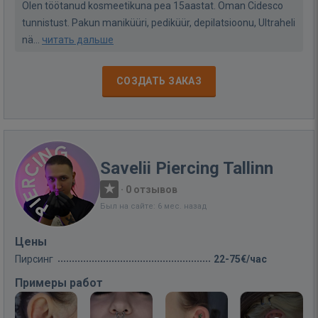
Olen töötanud kosmeetikuna pea 15aastat. Oman Cidesco
tunnistust. Pakun maniküüri, pediküür, depilatsioonu, Ultraheli
nä...
читать дальше
СОЗДАТЬ ЗАКАЗ
Savelii Piercing Tallinn
·
0 отзывов
Был на сайте: 6 мес. назад
Цены
Пирсинг
22-75€/час
Примеры работ