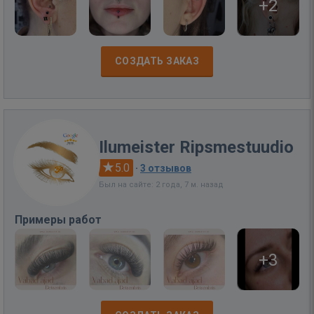
+2
СОЗДАТЬ ЗАКАЗ
Ilumeister Ripsmestuudio
5.0
·
3 отзывов
Был на сайте: 2 года, 7 м. назад
Примеры работ
+3