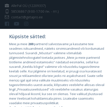
AllePal OÜ (12209337)
58536867
(9:00-17:00 пн. - пт.)
contact@getapro.ee
Küpsiste sätted:
Meie ja meie
269
partnerid salvestavame ja kasutame teie
Страны
seadmes isikuandmeid, näiteks sirvimisandmeid või kordumatuid
Эстония
tunnuseid. Suvandi „Nõustun” valimine võimaldab
jälgimistehnoloogiatel toetada jaotises „Meie ja meie partnerid
Латвия
töötleme andmeid esitamiseks” näidatud eesmärke, sellal kui
suvandi „Keeldu kõigist” valimine või nõusoleku tagasivõtmine
Литва
keelab selle. Kui jälgimine on keelatud, ei pruugi osa kuvatavast
sisust ja reklaamidest olla teie jaoks nii asjakohased. Saate selle
menüü igal ajal oma valikute muutmiseks või nõusoleku
tagasivõtmiseks uuesti avada, klõpsates veebilehe allosas oleval
lingil „Privaatsuseelistused” või veebilehe vasakus alanurgas
oleval hõljuval ikoonil, kui see on olemas. Teie valikud jõustuvad
meie Veebisait kohaldamisala piires. Lisateabe saamiseks
vaadake meie privaatsuspoliitikat.