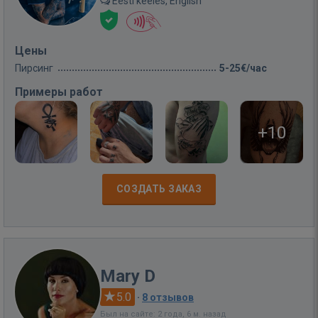
Eesti keeles, English
Цены
Пирсинг
5-25€/час
Примеры работ
+10
СОЗДАТЬ ЗАКАЗ
Mary D
5.0
·
8 отзывов
Был на сайте: 2 года, 6 м. назад