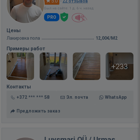
5.0
·
22 отзывов
Был на сайте: 1 д. 6 ч. назад
PRO
Цены
Лакировка пола
12,00€/M2
Примеры работ
+233
Контакты
+372 *** *** 58
Эл. почта
WhatsApp
Предложить заказ
Luysmari OÜ / Urmas