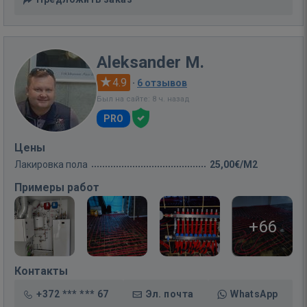
Aleksander M.
4.9
·
6 отзывов
Был на сайте: 8 ч. назад
PRO
Цены
Лакировка пола
25,00€/M2
Примеры работ
+66
Контакты
+372 *** *** 67
Эл. почта
WhatsApp