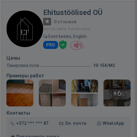
Ehitustöölised OÜ
·
0 отзывов
Был на сайте: 5 дней назад
Eesti keeles, English
PRO
Цены
Лакировка пола
10-15€/M2
Примеры работ
+6
Контакты
+372 *** *** 87
Эл. почта
WhatsApp
Предложить заказ