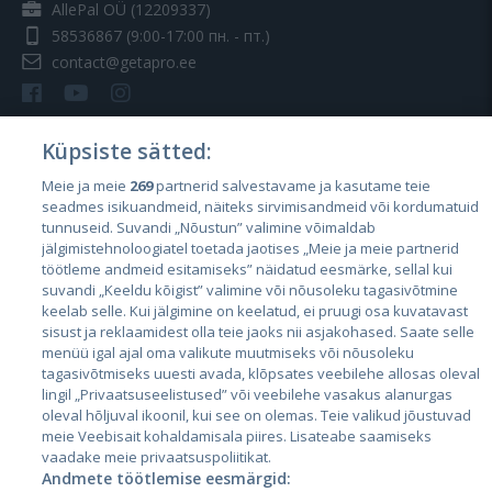
AllePal OÜ (12209337)
58536867
(9:00-17:00 пн. - пт.)
contact@getapro.ee
Küpsiste sätted:
Meie ja meie
269
partnerid salvestavame ja kasutame teie
Страны
seadmes isikuandmeid, näiteks sirvimisandmeid või kordumatuid
Эстония
tunnuseid. Suvandi „Nõustun” valimine võimaldab
jälgimistehnoloogiatel toetada jaotises „Meie ja meie partnerid
Латвия
töötleme andmeid esitamiseks” näidatud eesmärke, sellal kui
suvandi „Keeldu kõigist” valimine või nõusoleku tagasivõtmine
Литва
keelab selle. Kui jälgimine on keelatud, ei pruugi osa kuvatavast
sisust ja reklaamidest olla teie jaoks nii asjakohased. Saate selle
menüü igal ajal oma valikute muutmiseks või nõusoleku
tagasivõtmiseks uuesti avada, klõpsates veebilehe allosas oleval
lingil „Privaatsuseelistused” või veebilehe vasakus alanurgas
oleval hõljuval ikoonil, kui see on olemas. Teie valikud jõustuvad
meie Veebisait kohaldamisala piires. Lisateabe saamiseks
vaadake meie privaatsuspoliitikat.
Andmete töötlemise eesmärgid: