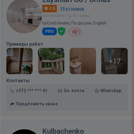
4.8
·
19 отзывов
Был на сайте: 1 д. 8 ч. назад
Eesti keeles, По-русски, English
PRO
Примеры работ
+17
Контакты
+372 *** *** 41
Эл. почта
WhatsApp
Предложить заказ
Kulbachenko