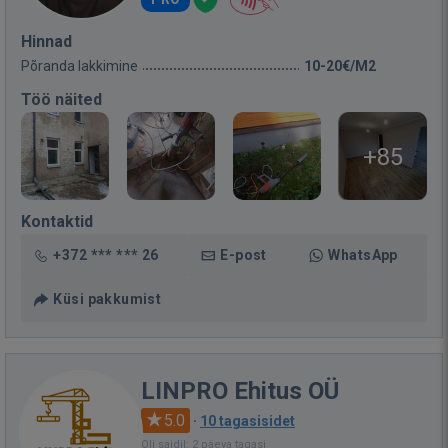
Hinnad
Põranda lakkimine
10-20€/M2
Töö näited
+85
Kontaktid
+372 *** *** 26
E-post
WhatsApp
Küsi pakkumist
LINPRO Ehitus OÜ
5.0
·
10 tagasisidet
Oli saidil: 2 päeva tagasi