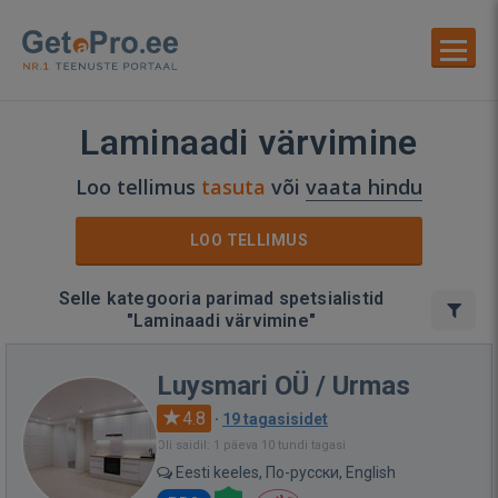
Laminaadi värvimine
Loo tellimus
tasuta
või
vaata hindu
LOO TELLIMUS
Selle kategooria parimad spetsialistid
"Laminaadi värvimine"
Luysmari OÜ / Urmas
4.8
·
19 tagasisidet
Oli saidil: 1 päeva 10 tundi tagasi
Eesti keeles, По-русски, English