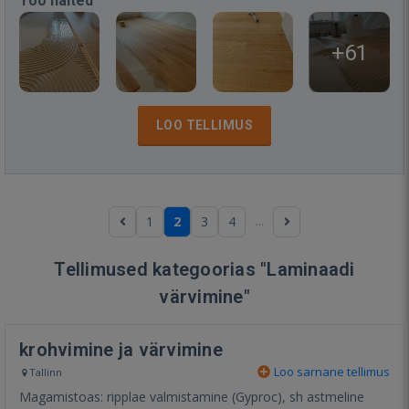
Töö näited
+61
LOO TELLIMUS
...
1
2
3
4
Tellimused kategoorias "Laminaadi
värvimine"
krohvimine ja värvimine
Loo sarnane tellimus
Tallinn
Magamistoas: ripplae valmistamine (Gyproc), sh astmeline