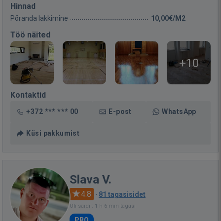
Hinnad
Põranda lakkimine
10,00€/M2
Töö näited
+10
Kontaktid
+372 *** *** 00
E-post
WhatsApp
Küsi pakkumist
Slava V.
4.8
·
81 tagasisidet
Oli saidil: 1 h 6 min tagasi
PRO