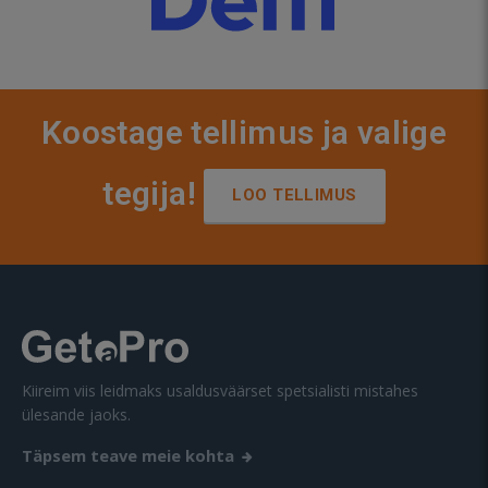
Koostage tellimus ja valige
tegija!
LOO TELLIMUS
Kiireim viis leidmaks usaldusväärset spetsialisti mistahes
ülesande jaoks.
Täpsem teave meie kohta