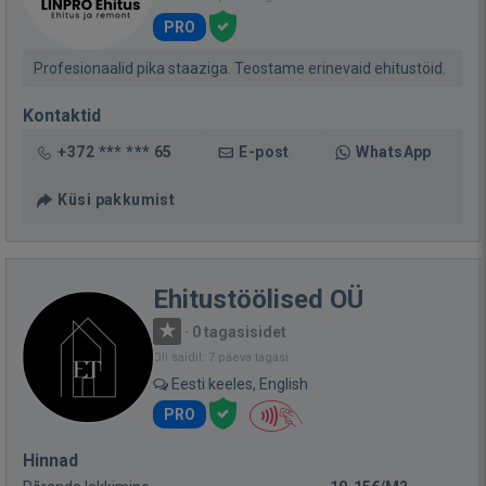
PRO
Profesionaalid pika staaziga. Teostame erinevaid ehitustöid.
Kontaktid
+372 *** *** 65
E-post
WhatsApp
Küsi pakkumist
Ehitustöölised OÜ
·
0 tagasisidet
Oli saidil: 7 päeva tagasi
Eesti keeles, English
PRO
Hinnad