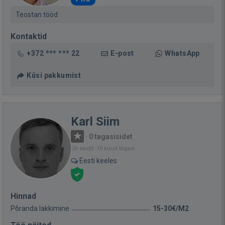
Teostan tööd
Kontaktid
+372 *** *** 22
E-post
WhatsApp
Küsi pakkumist
Karl Siim
·
0 tagasisidet
Oli saidil: 10 kuud tagasi
Eesti keeles
Hinnad
Põranda lakkimine
15-30€/M2