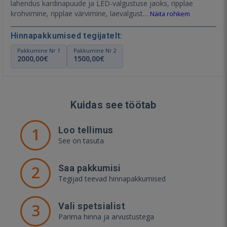
lahendus kardinapuude ja LED-valgustuse jaoks, ripplae
krohvimine, ripplae värvimine, laevalgust…
Näita rohkem
Hinnapakkumised tegijatelt:
Pakkumine Nr 1
Pakkumine Nr 2
2000,00€
1500,00€
Kuidas see töötab
1
Loo tellimus
See on tasuta
2
Saa pakkumisi
Tegijad teevad hinnapakkumised
3
Vali spetsialist
Parima hinna ja arvustustega