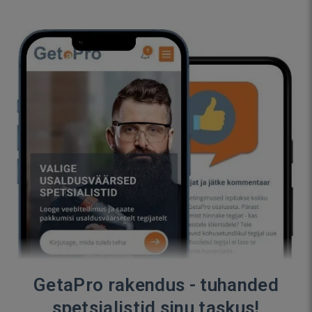
GetaPro rakendus - tuhanded
spetsialistid sinu taskus!