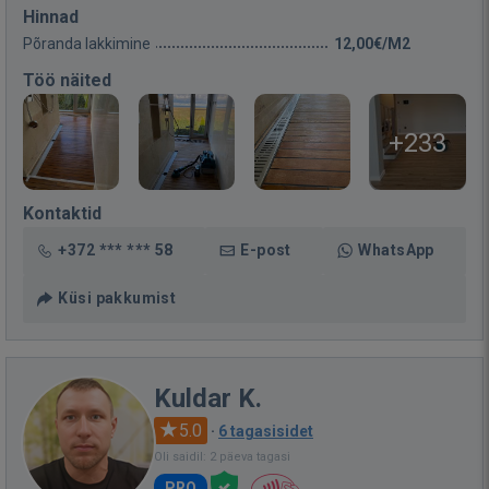
Hinnad
Põranda lakkimine
12,00€/M2
Töö näited
+233
Kontaktid
+372 *** *** 58
E-post
WhatsApp
Küsi pakkumist
Kuldar K.
5.0
·
6 tagasisidet
Oli saidil: 2 päeva tagasi
PRO