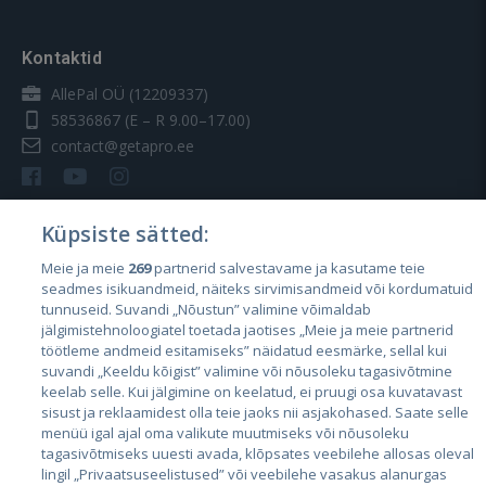
Kontaktid
AllePal OÜ (12209337)
58536867
(E – R 9.00–17.00)
contact@getapro.ee
Küpsiste sätted:
Meie ja meie
269
partnerid salvestavame ja kasutame teie
Riigid
seadmes isikuandmeid, näiteks sirvimisandmeid või kordumatuid
Eesti
tunnuseid. Suvandi „Nõustun” valimine võimaldab
jälgimistehnoloogiatel toetada jaotises „Meie ja meie partnerid
Läti
töötleme andmeid esitamiseks” näidatud eesmärke, sellal kui
suvandi „Keeldu kõigist” valimine või nõusoleku tagasivõtmine
Leedu
keelab selle. Kui jälgimine on keelatud, ei pruugi osa kuvatavast
sisust ja reklaamidest olla teie jaoks nii asjakohased. Saate selle
menüü igal ajal oma valikute muutmiseks või nõusoleku
tagasivõtmiseks uuesti avada, klõpsates veebilehe allosas oleval
lingil „Privaatsuseelistused” või veebilehe vasakus alanurgas