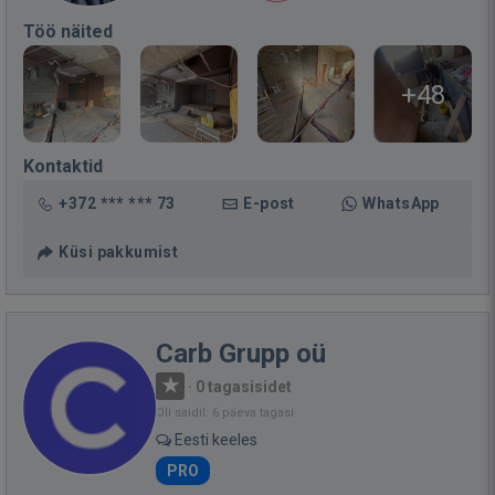
Töö näited
+48
Kontaktid
+372 *** *** 73
E-post
WhatsApp
Küsi pakkumist
Carb Grupp oü
·
0 tagasisidet
Oli saidil: 6 päeva tagasi
Eesti keeles
PRO