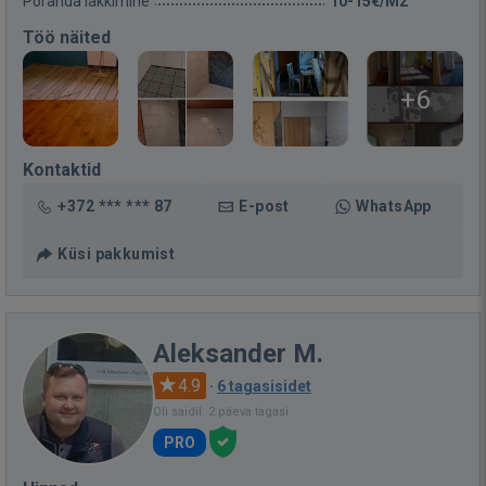
Põranda lakkimine
10-15€/M2
Töö näited
+6
Kontaktid
+372 *** *** 87
E-post
WhatsApp
Küsi pakkumist
Aleksander M.
4.9
·
6 tagasisidet
Oli saidil: 2 päeva tagasi
PRO