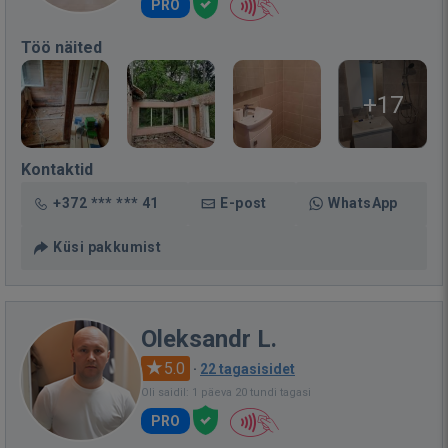
PRO
Töö näited
+17
Kontaktid
+372 *** *** 41
E-post
WhatsApp
Küsi pakkumist
Oleksandr L.
5.0
·
22 tagasisidet
Oli saidil: 1 päeva 20 tundi tagasi
PRO