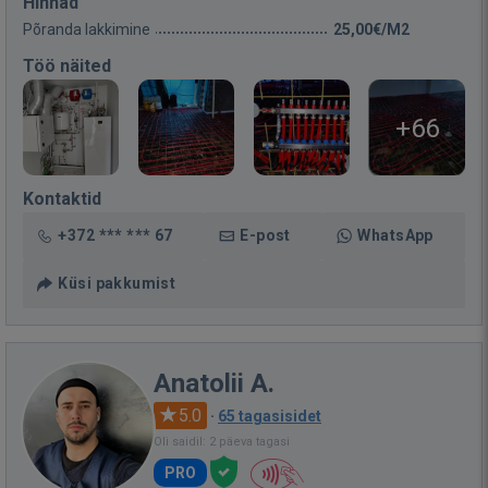
Hinnad
Põranda lakkimine
25,00€/M2
Töö näited
+66
Kontaktid
+372 *** *** 67
E-post
WhatsApp
Küsi pakkumist
Anatolii A.
5.0
·
65 tagasisidet
Oli saidil: 2 päeva tagasi
PRO