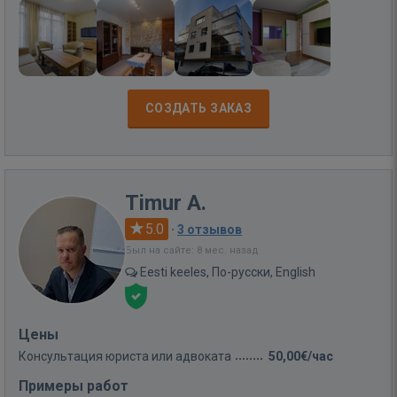
СОЗДАТЬ ЗАКАЗ
Timur A.
5.0
·
3 отзывов
Был на сайте: 8 мес. назад
Eesti keeles, По-русски, English
Цены
Консультация юриста или адвоката
50,00€/час
Примеры работ