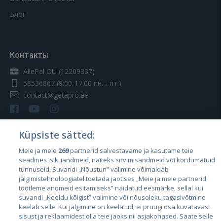
Блог
Контакты
AllePal OÜ (12209337)
58536867
(9:00-17:00 пн. - пт.)
contact@getapro.ee
Küpsiste sätted:
Meie ja meie
269
partnerid salvestavame ja kasutame teie
Страны
seadmes isikuandmeid, näiteks sirvimisandmeid või kordumatuid
Эстония
tunnuseid. Suvandi „Nõustun” valimine võimaldab
jälgimistehnoloogiatel toetada jaotises „Meie ja meie partnerid
Латвия
töötleme andmeid esitamiseks” näidatud eesmärke, sellal kui
suvandi „Keeldu kõigist” valimine või nõusoleku tagasivõtmine
Литва
keelab selle. Kui jälgimine on keelatud, ei pruugi osa kuvatavast
sisust ja reklaamidest olla teie jaoks nii asjakohased. Saate selle