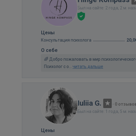
Был на сайте: 2 года, 2 м. на
Цены
Консультация психолога
20,0
О себе
🌈 Добро пожаловать в мир психологического
Психолог с о...
читать дальше
Iuliia G.
·
0 отзыво
Был на сайте: 1 года, 5 м. на
Цены