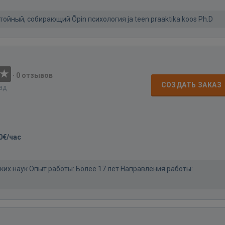
достойный, собирающий Õpin психология ja teen praaktika koos Ph.D
·
0 отзывов
СОЗДАТЬ ЗАКАЗ
зад
0€/час
ких наук Опыт работы: Более 17 лет Направления работы: