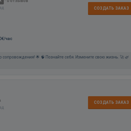
·
0 отзывов
зад
СОЗДАТЬ ЗАКАЗ
0€/час
 сопровождения! 🌟 🧠 Познайте себя. Измените свою жизнь. 🚀 🌿
в
СОЗДАТЬ ЗАКАЗ
зад