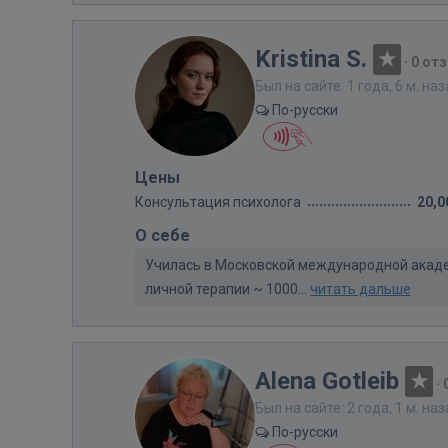
Kristina S.
·
0 от
Был на сайте: 1 года, 6 м. на
По-русски
Цены
Консультация психолога
20,0
О себе
Училась в Московской международной акаде
личной терапии ~ 1000...
читать дальше
Alena Gotleib
·
Был на сайте: 2 года, 1 м. на
По-русски