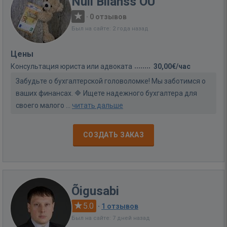
Null Bilanss OÜ
·
0 отзывов
Был на сайте: 2 года назад
Цены
Консультация юриста или адвоката
30,00€/час
Забудьте о бухгалтерской головоломке! Мы заботимся о
ваших финансах. 🔷 Ищете надежного бухгалтера для
своего малого ...
читать дальше
СОЗДАТЬ ЗАКАЗ
Õigusabi
5.0
·
1 отзывов
Был на сайте: 7 дней назад