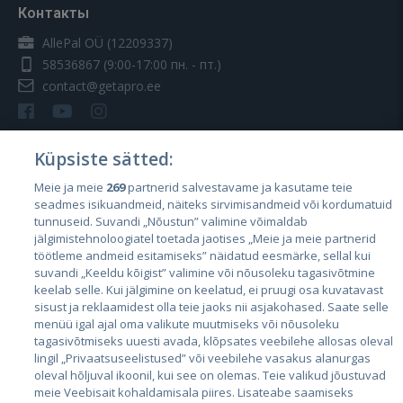
Контакты
AllePal OÜ (12209337)
58536867
(9:00-17:00 пн. - пт.)
contact@getapro.ee
Küpsiste sätted:
Meie ja meie
269
partnerid salvestavame ja kasutame teie
Страны
seadmes isikuandmeid, näiteks sirvimisandmeid või kordumatuid
Эстония
tunnuseid. Suvandi „Nõustun” valimine võimaldab
jälgimistehnoloogiatel toetada jaotises „Meie ja meie partnerid
Латвия
töötleme andmeid esitamiseks” näidatud eesmärke, sellal kui
suvandi „Keeldu kõigist” valimine või nõusoleku tagasivõtmine
Литва
keelab selle. Kui jälgimine on keelatud, ei pruugi osa kuvatavast
sisust ja reklaamidest olla teie jaoks nii asjakohased. Saate selle
menüü igal ajal oma valikute muutmiseks või nõusoleku
tagasivõtmiseks uuesti avada, klõpsates veebilehe allosas oleval
lingil „Privaatsuseelistused” või veebilehe vasakus alanurgas
oleval hõljuval ikoonil, kui see on olemas. Teie valikud jõustuvad
meie Veebisait kohaldamisala piires. Lisateabe saamiseks