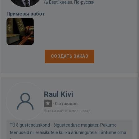
Eesti keeles, По-русски
Примеры работ
СОЗДАТЬ ЗАКАЗ
Raul Kivi
·
0 отзывов
Был на сайте: 6 мес. назад
TÜ õigusteaduskond - õigusteaduse magister. Pakume
teenuseid nii eraisikutele kui ka äriühingutele. Lähtume oma