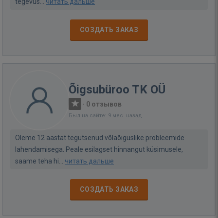
tegevus...
читать дальше
СОЗДАТЬ ЗАКАЗ
Õigsubüroo TK OÜ
·
0 отзывов
Был на сайте: 9 мес. назад
Oleme 12 aastat tegutsenud võlaõiguslike probleemide
lahendamisega. Peale esilagset hinnangut küsimusele,
saame teha hi...
читать дальше
СОЗДАТЬ ЗАКАЗ