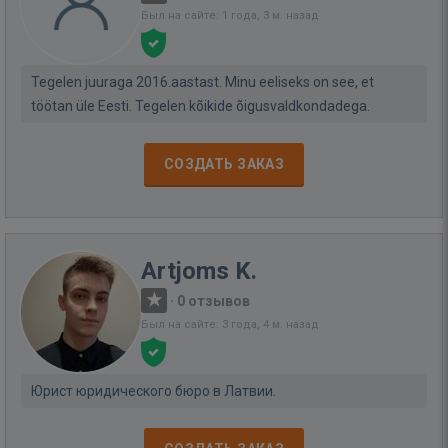
Был на сайте: 1 года, 3 м. назад
Tegelen juuraga 2016.aastast. Minu eeliseks on see, et
töötan üle Eesti. Tegelen kõikide õigusvaldkondadega.
СОЗДАТЬ ЗАКАЗ
Artjoms K.
·
0 отзывов
Был на сайте: 3 года, 4 м. назад
Юрист юридического бюро в Латвии.