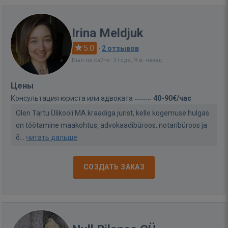
Irina Meldjuk
5.0
·
2 отзывов
Был на сайте: 3 года, 9 м. назад
Цены
Консультация юриста или адвоката
40-90€/час
Olen Tartu Ülikooli MA kraadiga jurist, kelle kogemuse hulgas
on töötamine maakohtus, advokaadibüroos, notaribüroos ja
õ...
читать дальше
СОЗДАТЬ ЗАКАЗ