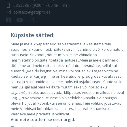
58536867
(9:00-17:00 пн. - пт.)
contact@getapro.ee
Küpsiste sätted:
Meie ja meie
269
partnerid salvestavame ja kasutame teie
Страны
seadmes isikuandmeid, näiteks sirvimisandmeid või kordumatuid
Эстония
tunnuseid. Suvandi „Nõustun” valimine võimaldab
jälgimistehnoloogiatel toetada jaotises „Meie ja meie partnerid
Латвия
töötleme andmeid esitamiseks” näidatud eesmärke, sellal kui
suvandi „Keeldu kõigist” valimine või nõusoleku tagasivõtmine
Литва
keelab selle. Kui jälgimine on keelatud, ei pruugi osa kuvatavast
sisust ja reklaamidest olla teie jaoks nii asjakohased. Saate selle
menüü igal ajal oma valikute muutmiseks või nõusoleku
tagasivõtmiseks uuesti avada, klõpsates veebilehe allosas oleval
lingil „Privaatsuseelistused” või veebilehe vasakus alanurgas
oleval hõljuval ikoonil, kui see on olemas. Teie valikud jõustuvad
meie Veebisait kohaldamisala piires. Lisateabe saamiseks
vaadake meie privaatsuspoliitikat.
Andmete töötlemise eesmärgid:
City24.lv
CVbankas.lt