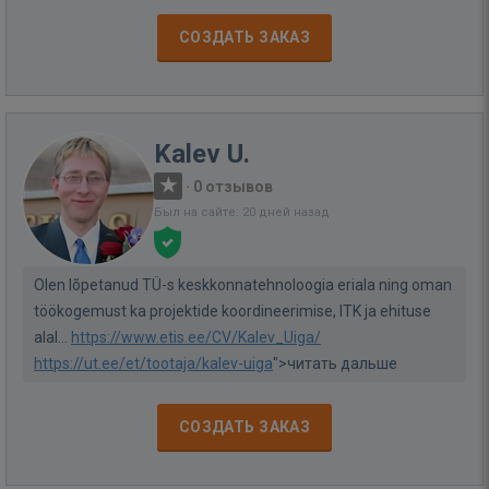
СОЗДАТЬ ЗАКАЗ
Kalev U.
·
0 отзывов
Был на сайте: 20 дней назад
Olen lõpetanud TÜ-s keskkonnatehnoloogia eriala ning oman
töökogemust ka projektide koordineerimise, ITK ja ehituse
alal...
https://www.etis.ee/CV/Kalev_Uiga/
https://ut.ee/et/tootaja/kalev-uiga
">читать дальше
СОЗДАТЬ ЗАКАЗ