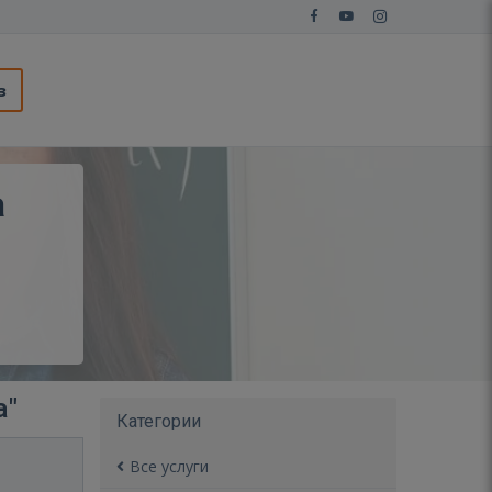
з
а
а"
Категории
Все услуги