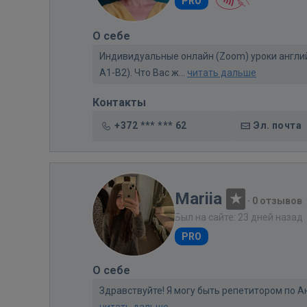
PRO
О себе
Индивидуальные онлайн (Zoom) уроки англий
A1-B2). Что Вас ж...
читать дальше
Контакты
+372 *** *** 62
Эл. почта
Mariia
·
0 отзывов
Был на сайте: 23 дней назад
PRO
О себе
Здравствуйте! Я могу быть репетитором по Ан