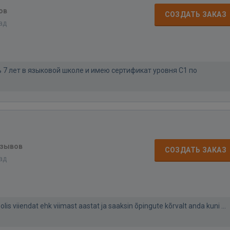
ов
СОЗДАТЬ ЗАКАЗ
зад
ь 7 лет в языковой школе и имею сертификат уровня C1 по
тзывов
СОЗДАТЬ ЗАКАЗ
зад
lis viiendat ehk viimast aastat ja saaksin õpingute kõrvalt anda kuni ...