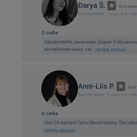
Darya Š.
·
0 отзыв
Был на сайте: 1 года, 4 м. на
О себе
Здравствуйте, меня зовут Дария. Я обучалас
английскому языку, так...
читать дальше
Anni-Liis P.
·
0 о
Был на сайте: 1 года, 5 м. на
О себе
Olen 24-aastane Tartu Ülikooli tudeng. Õpin ülikoo
читать дальше