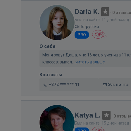
Daria K.
·
0 отзыв
Был на сайте: 11 дней назад
По-русски
PRO
О себе
Меня зовут Даша, мне 16 лет, я ученица 11 
классов: выпол...
читать дальше
Контакты
+372 *** *** 11
Эл. почта
Katya L.
·
0 отзыв
Был на сайте: 15 дней назад