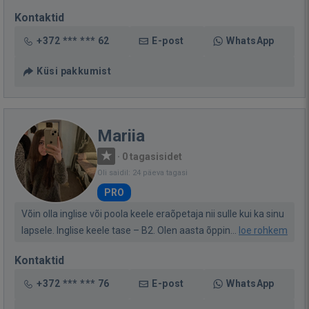
Kontaktid
+372 *** *** 62
E-post
WhatsApp
Küsi pakkumist
Mariia
·
0 tagasisidet
Oli saidil: 24 päeva tagasi
PRO
Võin olla inglise või poola keele eraõpetaja nii sulle kui ka sinu
lapsele. Inglise keele tase – B2. Olen aasta õppin...
loe rohkem
Kontaktid
+372 *** *** 76
E-post
WhatsApp