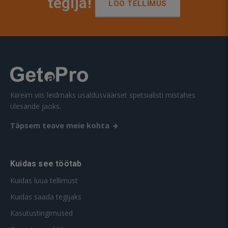
tegija!
LOO TELLIMUS
Kiireim viis leidmaks usaldusväärset spetsialisti mistahes
ülesande jaoks.
Täpsem teave meie kohta
Kuidas see töötab
Kuidas luua tellimust
Kuidas saada tegijaks
Kasutustingimused