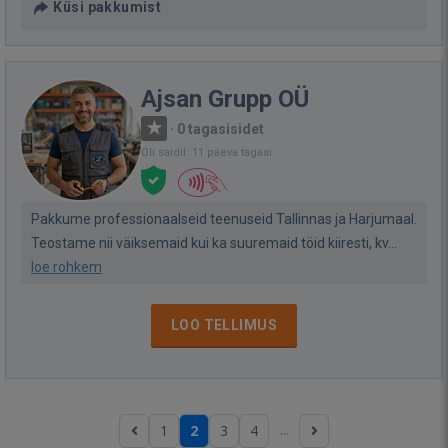
Küsi pakkumist
Ajsan Grupp OÜ
·
0 tagasisidet
Oli saidil: 11 päeva tagasi
Pakkume professionaalseid teenuseid Tallinnas ja Harjumaal.
Teostame nii väiksemaid kui ka suuremaid töid kiiresti, kv...
loe rohkem
LOO TELLIMUS
...
1
2
3
4