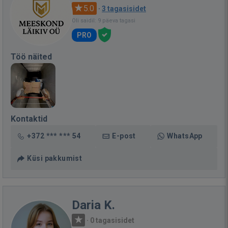
5.0
·
3 tagasisidet
Oli saidil: 9 päeva tagasi
PRO
Töö näited
Kontaktid
+372 *** *** 54
E-post
WhatsApp
Küsi pakkumist
Daria K.
·
0 tagasisidet