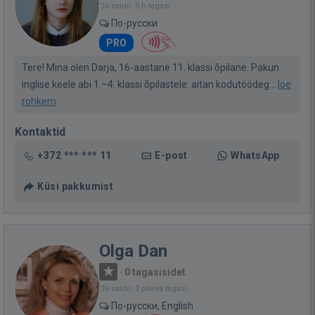
Oli saidil: 5 h tagasi
По-русски
PRO
Tere! Mina olen Darja, 16-aastane 11. klassi õpilane. Pakun
inglise keele abi 1.–4. klassi õpilastele: aitan kodutöödeg...
loe
rohkem
Kontaktid
+372 *** *** 11
E-post
WhatsApp
Küsi pakkumist
Olga Dan
·
0 tagasisidet
Oli saidil: 3 päeva tagasi
По-русски, English