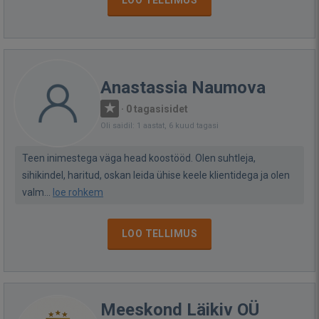
LOO TELLIMUS
Anastassia Naumova
·
0 tagasisidet
Oli saidil: 1 aastat, 6 kuud tagasi
Teen inimestega väga head koostööd. Olen suhtleja,
sihikindel, haritud, oskan leida ühise keele klientidega ja olen
valm...
loe rohkem
LOO TELLIMUS
Meeskond Läikiv OÜ