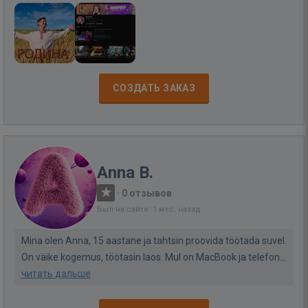
СОЗДАТЬ ЗАКАЗ
Anna B.
·
0 отзывов
Был на сайте: 1 мес. назад
Mina olen Anna, 15 aastane ja tahtsin proovida töötada suvel.
On väike kogemus, töötasin laos. Mul on MacBook ja telefon...
читать дальше