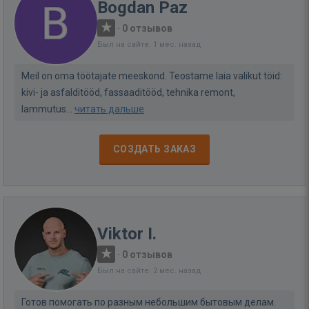
Bogdan Paz
·
0 отзывов
Был на сайте: 1 мес. назад
Meil on oma töötajate meeskond. Teostame laia valikut töid:
kivi- ja asfalditööd, fassaaditööd, tehnika remont,
lammutus...
читать дальше
СОЗДАТЬ ЗАКАЗ
Viktor I.
·
0 отзывов
Был на сайте: 2 мес. назад
Готов помогать по разным небольшим бытовым делам.