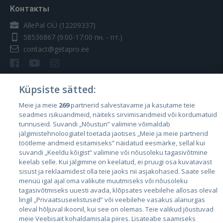
Контакты
AllePal OÜ (12209337)
58536867
(9:00-17:00 пн. - пт.)
contact@getapro.ee
Küpsiste sätted:
Meie ja meie
269
partnerid salvestavame ja kasutame teie
Страны
seadmes isikuandmeid, näiteks sirvimisandmeid või kordumatuid
Эстония
tunnuseid. Suvandi „Nõustun” valimine võimaldab
jälgimistehnoloogiatel toetada jaotises „Meie ja meie partnerid
Латвия
töötleme andmeid esitamiseks” näidatud eesmärke, sellal kui
suvandi „Keeldu kõigist” valimine või nõusoleku tagasivõtmine
Литва
keelab selle. Kui jälgimine on keelatud, ei pruugi osa kuvatavast
sisust ja reklaamidest olla teie jaoks nii asjakohased. Saate selle
menüü igal ajal oma valikute muutmiseks või nõusoleku
tagasivõtmiseks uuesti avada, klõpsates veebilehe allosas oleval
lingil „Privaatsuseelistused” või veebilehe vasakus alanurgas
oleval hõljuval ikoonil, kui see on olemas. Teie valikud jõustuvad
meie Veebisait kohaldamisala piires. Lisateabe saamiseks