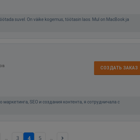
töötada suvel. On väike kogemus, töötasin laos. Mul on MacBook ja
ов
СОЗДАТЬ ЗАКАЗ
о маркетинга, SEO и создания контента, я сотрудничала с
...
...
3
4
5