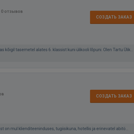
·
0 отзывов
СОЗДАТЬ ЗАКАЗ
igil tasemetel alates 6. klassist kuni ülikooli lõpuni. Olen Tartu Ülik...
ов
СОЗДАТЬ ЗАКАЗ
 on mul klienditeeninduses, tugiisikuna, hotellis ja erinevatel abitö...