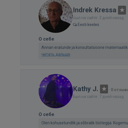
Indrek Kressa
Был на сайте: 3 дней назад
Eesti keeles
О себе
Annan eratunde ja konsultatsioone matemaatikas kõ
читать дальше
Kathy J.
·
0 отзыв
Был на сайте: 7 дней назад
О себе
Olen kohusetundlik ja sõbralik töötegija. Kogemust