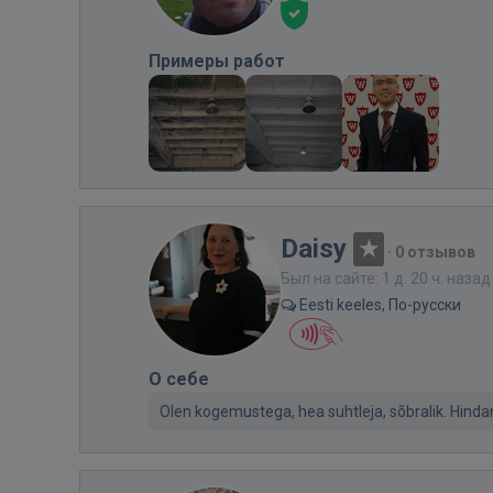
Примеры работ
Daisy
·
0 отзывов
Был на сайте: 1 д. 20 ч. назад
Eesti keeles, По-русски
О себе
Olen kogemustega, hea suhtleja, sõbralik. Hind