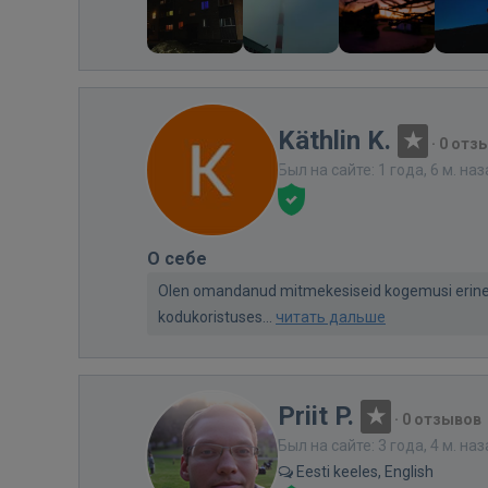
Käthlin K.
·
0 отз
Был на сайте: 1 года, 6 м. на
О себе
Olen omandanud mitmekesiseid kogemusi erinev
kodukoristuses...
читать дальше
Priit P.
·
0 отзывов
Был на сайте: 3 года, 4 м. на
Eesti keeles, English