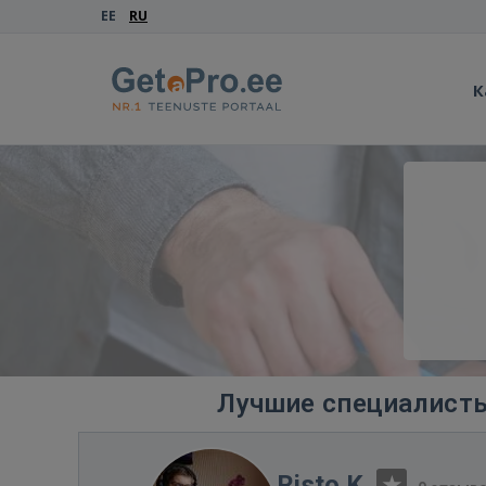
EE
RU
К
Лучшие специалисты
Risto K.