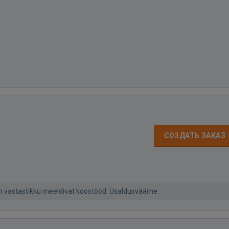
СОЗДАТЬ ЗАКАЗ
an vastastikku meeldivat koostööd. Usaldusväärne.