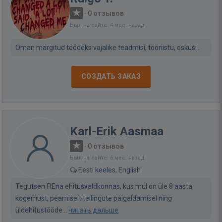
·
0 отзывов
Был на сайте: 4 мес. назад
Oman märgitud töödeks vajalike teadmisi, tööriistu, oskusi .
СОЗДАТЬ ЗАКАЗ
Karl-Erik Aasmaa
·
0 отзывов
Был на сайте: 6 мес. назад
Eesti keeles, English
Tegutsen FIEna ehitusvaldkonnas, kus mul on üle 8 aasta
kogemust, peamiselt tellingute paigaldamisel ning
üldehitustööde...
читать дальше