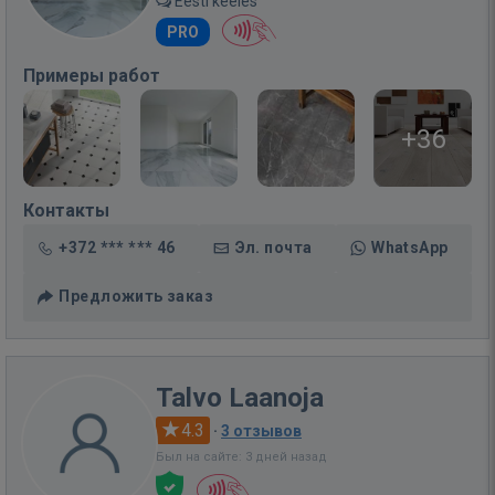
Eesti keeles
PRO
Примеры работ
+36
Контакты
+372 *** *** 46
Эл. почта
WhatsApp
Предложить заказ
Talvo Laanoja
4.3
·
3 отзывов
Был на сайте: 3 дней назад