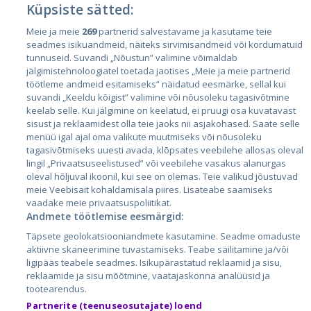
Küpsiste sätted:
Meie ja meie
269
partnerid salvestavame ja kasutame teie
Страны
seadmes isikuandmeid, näiteks sirvimisandmeid või kordumatuid
Эстония
tunnuseid. Suvandi „Nõustun” valimine võimaldab
jälgimistehnoloogiatel toetada jaotises „Meie ja meie partnerid
Латвия
töötleme andmeid esitamiseks” näidatud eesmärke, sellal kui
suvandi „Keeldu kõigist” valimine või nõusoleku tagasivõtmine
Литва
keelab selle. Kui jälgimine on keelatud, ei pruugi osa kuvatavast
sisust ja reklaamidest olla teie jaoks nii asjakohased. Saate selle
menüü igal ajal oma valikute muutmiseks või nõusoleku
tagasivõtmiseks uuesti avada, klõpsates veebilehe allosas oleval
lingil „Privaatsuseelistused” või veebilehe vasakus alanurgas
oleval hõljuval ikoonil, kui see on olemas. Teie valikud jõustuvad
meie Veebisait kohaldamisala piires. Lisateabe saamiseks
vaadake meie privaatsuspoliitikat.
Andmete töötlemise eesmärgid:
City24.lv
CVbankas.lt
Täpsete geolokatsiooniandmete kasutamine. Seadme omaduste
City24.ee
Kainos.lt
aktiivne skaneerimine tuvastamiseks. Teabe säilitamine ja/või
ligipääs teabele seadmes. Isikupärastatud reklaamid ja sisu,
GetaPro.lv
Paslaugos.lt
reklaamide ja sisu mõõtmine, vaatajaskonna analüüsid ja
GetaPro.ee
auto24.ee
tootearendus.
Skelbiu.lt
KV.ee
Partnerite (teenuseosutajate) loend