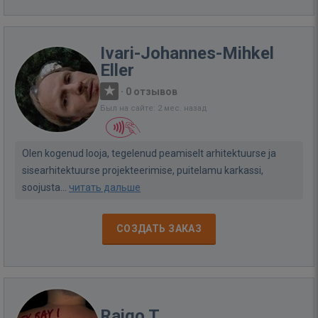
Ivari-Johannes-Mihkel
Eller
·
0 отзывов
Был на сайте: 2 мес. назад
Olen kogenud looja, tegelenud peamiselt arhitektuurse ja
sisearhitektuurse projekteerimise, puitelamu karkassi,
soojusta...
читать дальше
СОЗДАТЬ ЗАКАЗ
Raigo T.