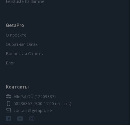
Eelistuste haldamine
GetaPro
О проекте
Обратная связь
Вопросы и Ответы
Блог
Контакты
AllePal OÜ (12209337)
58536867
(9:00-17:00 пн. - пт.)
contact@getapro.ee