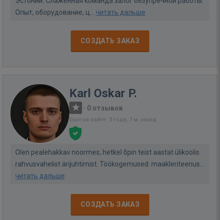
Эстонии. Слаженная команда залог безупречной работы.
Опыт, оборудование, ц...
читать дальше
СОЗДАТЬ ЗАКАЗ
Karl Oskar P.
·
0 отзывов
Был на сайте: 3 года, 7 м. назад
Olen pealehakkav noormes, hetkel õpin teist aastat ülikoolis
rahvusvahelist ärijuhtimist. Töökogemused: maakleriteenus...
читать дальше
СОЗДАТЬ ЗАКАЗ