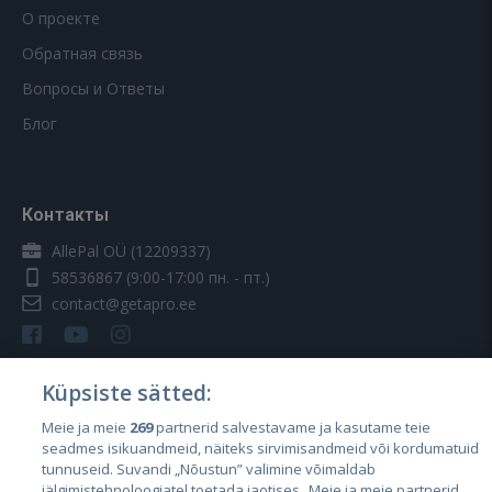
О проекте
Обратная связь
Вопросы и Ответы
Блог
Контакты
AllePal OÜ (12209337)
58536867
(9:00-17:00 пн. - пт.)
contact@getapro.ee
Küpsiste sätted:
Meie ja meie
269
partnerid salvestavame ja kasutame teie
Страны
seadmes isikuandmeid, näiteks sirvimisandmeid või kordumatuid
Эстония
tunnuseid. Suvandi „Nõustun” valimine võimaldab
jälgimistehnoloogiatel toetada jaotises „Meie ja meie partnerid