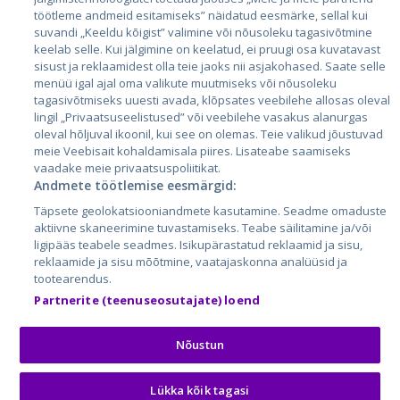
Латвия
töötleme andmeid esitamiseks” näidatud eesmärke, sellal kui
suvandi „Keeldu kõigist” valimine või nõusoleku tagasivõtmine
Литва
keelab selle. Kui jälgimine on keelatud, ei pruugi osa kuvatavast
sisust ja reklaamidest olla teie jaoks nii asjakohased. Saate selle
menüü igal ajal oma valikute muutmiseks või nõusoleku
tagasivõtmiseks uuesti avada, klõpsates veebilehe allosas oleval
lingil „Privaatsuseelistused” või veebilehe vasakus alanurgas
oleval hõljuval ikoonil, kui see on olemas. Teie valikud jõustuvad
meie Veebisait kohaldamisala piires. Lisateabe saamiseks
vaadake meie privaatsuspoliitikat.
Andmete töötlemise eesmärgid:
City24.lv
CVbankas.lt
Täpsete geolokatsiooniandmete kasutamine. Seadme omaduste
City24.ee
Kainos.lt
aktiivne skaneerimine tuvastamiseks. Teabe säilitamine ja/või
ligipääs teabele seadmes. Isikupärastatud reklaamid ja sisu,
GetaPro.lv
Paslaugos.lt
reklaamide ja sisu mõõtmine, vaatajaskonna analüüsid ja
GetaPro.ee
auto24.ee
tootearendus.
Skelbiu.lt
KV.ee
Partnerite (teenuseosutajate) loend
Autoplius.lt
Osta.ee
Aruodas.lt
KuldneBörs.ee
Nõustun
Lükka kõik tagasi