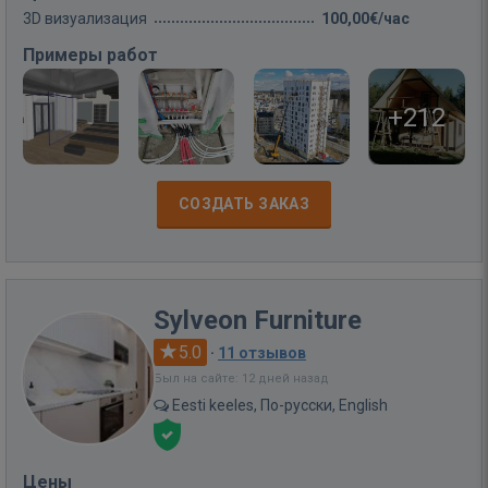
3D визуализация
100,00€/час
Примеры работ
+212
СОЗДАТЬ ЗАКАЗ
Sylveon Furniture
5.0
·
11 отзывов
Был на сайте: 12 дней назад
Eesti keeles, По-русски, English
Цены