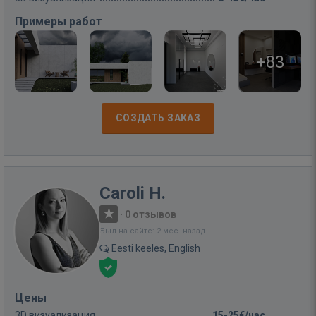
Примеры работ
+83
СОЗДАТЬ ЗАКАЗ
Caroli H.
·
0 отзывов
Был на сайте: 2 мес. назад
Eesti keeles, English
Цены
3D визуализация
15-25€/час