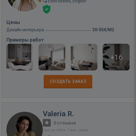
Eesti keeles, English
Цены
Дизайн интерьера
30-55€/M2
Примеры работ
+16
СОЗДАТЬ ЗАКАЗ
Valeria R.
·
0 отзывов
Был на сайте: 7 мес. назад