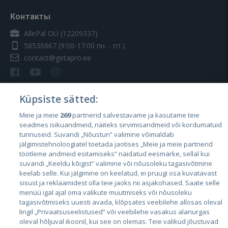
Контакты
AllePal OÜ (12209337)
58536867
(9:00-17:00 пн. - пт.)
contact@getapro.ee
Küpsiste sätted:
Meie ja meie
269
partnerid salvestavame ja kasutame teie
Страны
seadmes isikuandmeid, näiteks sirvimisandmeid või kordumatuid
Эстония
tunnuseid. Suvandi „Nõustun” valimine võimaldab
jälgimistehnoloogiatel toetada jaotises „Meie ja meie partnerid
Латвия
töötleme andmeid esitamiseks” näidatud eesmärke, sellal kui
suvandi „Keeldu kõigist” valimine või nõusoleku tagasivõtmine
Литва
keelab selle. Kui jälgimine on keelatud, ei pruugi osa kuvatavast
sisust ja reklaamidest olla teie jaoks nii asjakohased. Saate selle
menüü igal ajal oma valikute muutmiseks või nõusoleku
tagasivõtmiseks uuesti avada, klõpsates veebilehe allosas oleval
lingil „Privaatsuseelistused” või veebilehe vasakus alanurgas
oleval hõljuval ikoonil, kui see on olemas. Teie valikud jõustuvad