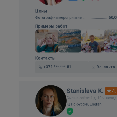
Цены
Фотограф на мероприятие
50,0
Примеры работ
Контакты
+372 *** *** 81
Эл. почта
Stanislava K.
4.
Был на сайте: 1 д. 10 ч. назад
По-русски, English