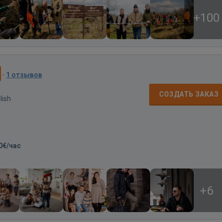
+100
·
1 отзывов
СОЗДАТЬ ЗАКАЗ
lish
0€/час
+6