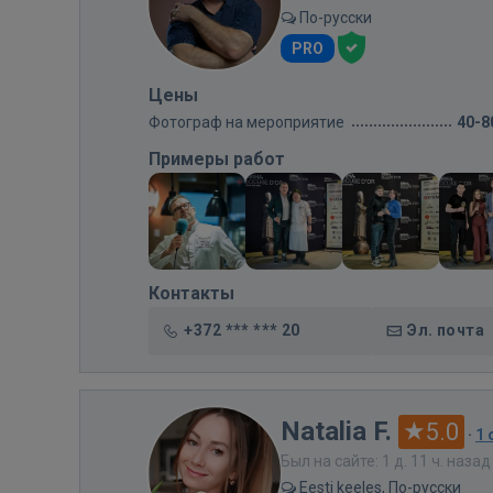
По-русски
PRO
Цены
Фотограф на мероприятие
40-8
Примеры работ
Контакты
+372 *** *** 20
Эл. почта
Natalia F.
5.0
·
1
Был на сайте: 1 д. 11 ч. назад
Eesti keeles, По-русски