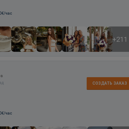
0€/час
+211
ов
зад
СОЗДАТЬ ЗАКАЗ
0€/час