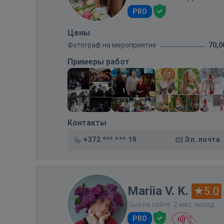
PRO
Цены
Фотограф на мероприятие
70,0
Примеры работ
Контакты
+372 *** *** 19
Эл. почта
Mariia V. K.
5.0
Был на сайте: 2 мес. назад
PRO