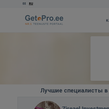
EE
RU
К
Лучшие специалисты в 
Zireael Investme