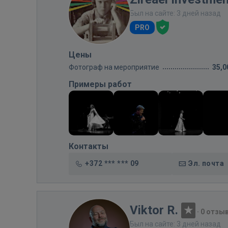
Был на сайте: 3 дней назад
PRO
Цены
Фотограф на мероприятие
35,0
Примеры работ
Контакты
+372 *** *** 09
Эл. почта
Viktor R.
·
0 отзы
Был на сайте: 3 дней назад