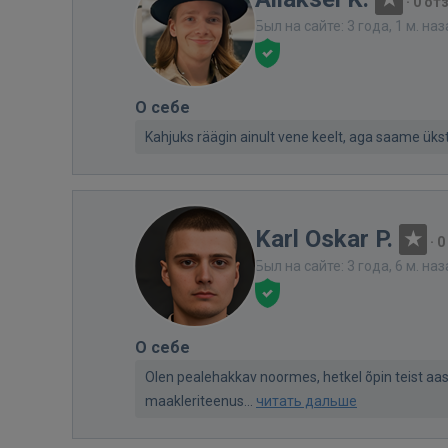
·
0 от
Был на сайте: 3 года, 1 м. на
О себе
Kahjuks räägin ainult vene keelt, aga saame ükst
Karl Oskar P.
·
0
Был на сайте: 3 года, 6 м. на
О себе
Olen pealehakkav noormes, hetkel õpin teist aas
maakleriteenus...
читать дальше