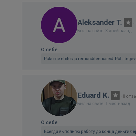
Aleksander T.
·
Был на сайте: 3 дней назад
О себе
Pakume ehitus ja remonditeenuseid. Põhi tegevus
Eduard K.
·
0 отз
Был на сайте: 1 мес. назад
О себе
Всегда выполняю работу до конца деньги бе