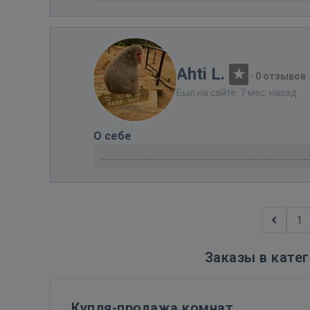
Ahti L.
·
0 отзывов
Был на сайте: 7 мес. назад
О себе
....................................................................................................
1
Заказы в кате
Купля-продажа комнат