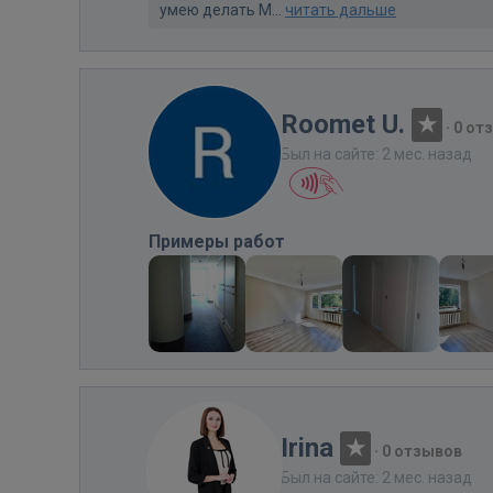
умею делать М...
читать дальше
Roomet U.
·
0 от
Был на сайте: 2 мес. назад
Примеры работ
Irina
·
0 отзывов
Был на сайте: 2 мес. назад