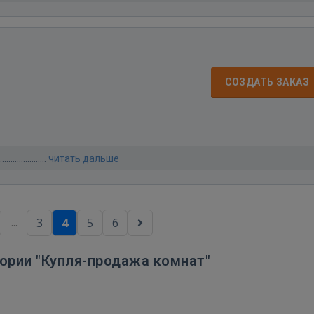
СОЗДАТЬ ЗАКАЗ
.......................
читать дальше
...
3
4
5
6
гории "Купля-продажа комнат"