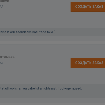
зывов
зад
СОЗДАТЬ ЗАКАЗ
eisest aru saamiseks kasutada tõlki :)
 отзывов
зад
СОЗДАТЬ ЗАКАЗ
tat ülikoolis rahvusvahelist ärijuhtimist. Töökogemused: