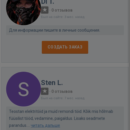
Di T.
·
0 отзывов
Был на сайте: 3 мес. назад
Для информации пишите в личные сообщения.
СОЗДАТЬ ЗАКАЗ
Sten L.
·
0 отзывов
Был на сайте: 7 мес. назад
Teostan elektritöid ja muid remondi töid. Kõik mis hõlmab
füüsilist tööd, vedamine, paigaldus. Lisaks seadmete
parandus....
читать дальше