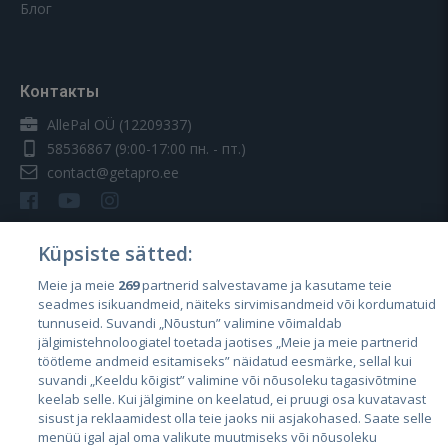
Блог
Контакты
AllePal OÜ (12209337)
58536867
(9:00-17:00 пн. - пт.)
contact@getapro.ee
Küpsiste sätted:
Meie ja meie
269
partnerid salvestavame ja kasutame teie
Страны
seadmes isikuandmeid, näiteks sirvimisandmeid või kordumatuid
Эстония
tunnuseid. Suvandi „Nõustun” valimine võimaldab
jälgimistehnoloogiatel toetada jaotises „Meie ja meie partnerid
Латвия
töötleme andmeid esitamiseks” näidatud eesmärke, sellal kui
suvandi „Keeldu kõigist” valimine või nõusoleku tagasivõtmine
Литва
keelab selle. Kui jälgimine on keelatud, ei pruugi osa kuvatavast
sisust ja reklaamidest olla teie jaoks nii asjakohased. Saate selle
menüü igal ajal oma valikute muutmiseks või nõusoleku