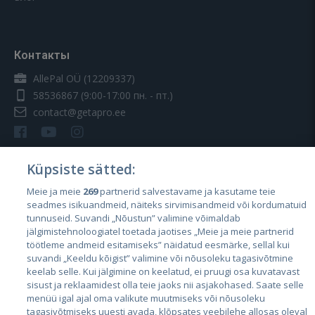
Контакты
AllePal OÜ (12209337)
58536867
(9:00-17:00 пн. - пт.)
contact@getapro.ee
Küpsiste sätted:
Meie ja meie
269
partnerid salvestavame ja kasutame teie
Страны
seadmes isikuandmeid, näiteks sirvimisandmeid või kordumatuid
Эстония
tunnuseid. Suvandi „Nõustun” valimine võimaldab
jälgimistehnoloogiatel toetada jaotises „Meie ja meie partnerid
Латвия
töötleme andmeid esitamiseks” näidatud eesmärke, sellal kui
suvandi „Keeldu kõigist” valimine või nõusoleku tagasivõtmine
Литва
keelab selle. Kui jälgimine on keelatud, ei pruugi osa kuvatavast
sisust ja reklaamidest olla teie jaoks nii asjakohased. Saate selle
menüü igal ajal oma valikute muutmiseks või nõusoleku
tagasivõtmiseks uuesti avada, klõpsates veebilehe allosas oleval