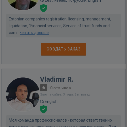
Eesti keeles, По-русски, English
Estonian companies registration, licensing, management,
liquidation, "Financial services, Service of trust funds and
com...
читать дальше
СОЗДАТЬ ЗАКАЗ
Vladimir R.
·
0 отзывов
Был на сайте: 3 года, 8 м. назад
English
Моя команда профессионалов - которая ответственно