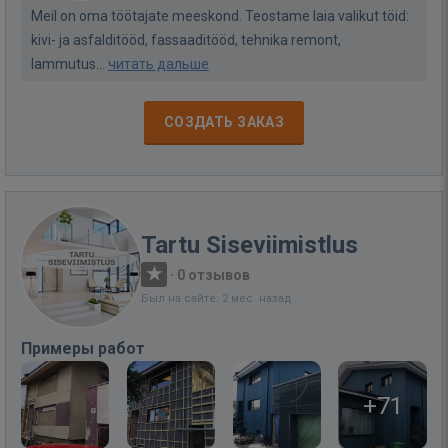
Meil on oma töötajate meeskond. Teostame laia valikut töid:
kivi- ja asfalditööd, fassaaditööd, tehnika remont,
lammutus...
читать дальше
СОЗДАТЬ ЗАКАЗ
Tartu Siseviimistlus
·
0 отзывов
Был на сайте: 2 мес. назад
Примеры работ
+71