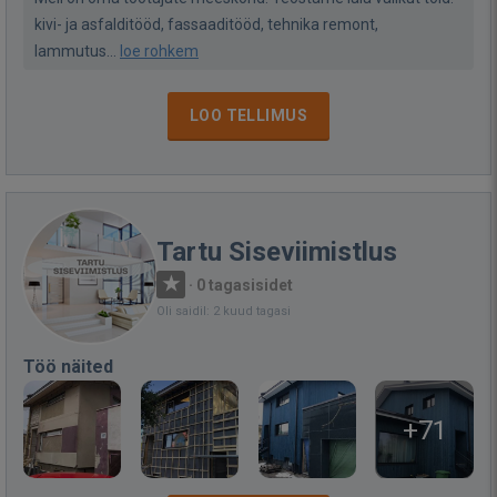
kivi- ja asfalditööd, fassaaditööd, tehnika remont,
lammutus...
loe rohkem
LOO TELLIMUS
Tartu Siseviimistlus
·
0 tagasisidet
Oli saidil: 2 kuud tagasi
Töö näited
+71