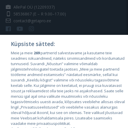
AllePal OÜ (12209337)
58536867
(E – R 9.00–17.00)
contact@getapro.ee
Küpsiste sätted:
Meie ja meie
269
partnerid salvestavame ja kasutame teie
Riigid
seadmes isikuandmeid, näiteks sirvimisandmeid või kordumatuid
Eesti
tunnuseid. Suvandi „Nõustun” valimine võimaldab
jälgimistehnoloogiatel toetada jaotises „Meie ja meie partnerid
Läti
töötleme andmeid esitamiseks” näidatud eesmärke, sellal kui
suvandi „Keeldu kõigist” valimine või nõusoleku tagasivõtmine
Leedu
keelab selle. Kui jälgimine on keelatud, ei pruugi osa kuvatavast
sisust ja reklaamidest olla teie jaoks nii asjakohased. Saate selle
menüü igal ajal oma valikute muutmiseks või nõusoleku
tagasivõtmiseks uuesti avada, klõpsates veebilehe allosas oleval
lingil „Privaatsuseelistused” või veebilehe vasakus alanurgas
oleval hõljuval ikoonil, kui see on olemas. Teie valikud jõustuvad
meie Veebisait kohaldamisala piires. Lisateabe saamiseks
vaadake meie privaatsuspoliitikat.