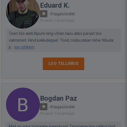
Eduard K.
·
0 tagasisidet
Oli saidil: 1 kuud tagasi
Teen töö alati lõpuni ning võtan tasu alles pärast töö
valmimist. Hind kokkuleppel. Tööd, mida oskan teha: Nõude
p...
loe rohkem
LOO TELLIMUS
Bogdan Paz
·
0 tagasisidet
Oli saidil: 1 kuud tagasi
Meil on oma töötajate meeskond. Teostame laia valikut töid: