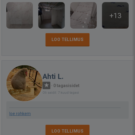
+13
LOO TELLIMUS
Ahti L.
·
0 tagasisidet
Oli saidil: 7 kuud tagasi
...........................................................................................................................
loe rohkem
LOO TELLIMUS