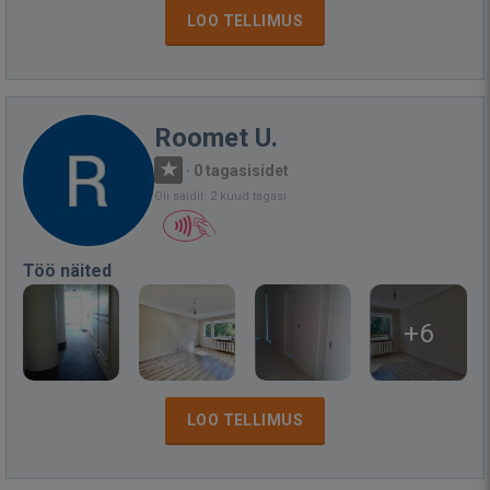
LOO TELLIMUS
Roomet U.
·
0 tagasisidet
Oli saidil: 2 kuud tagasi
Töö näited
+6
LOO TELLIMUS