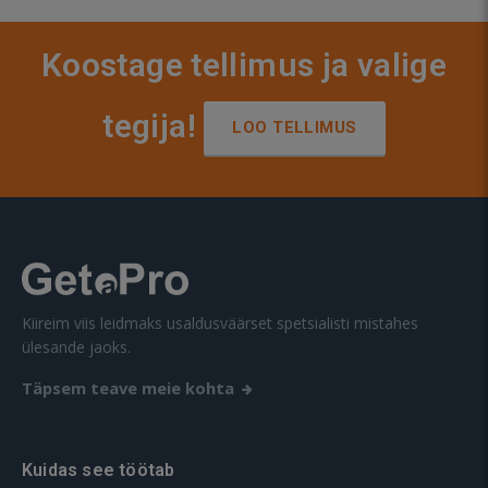
Koostage tellimus ja valige
tegija!
LOO TELLIMUS
Kiireim viis leidmaks usaldusväärset spetsialisti mistahes
ülesande jaoks.
Täpsem teave meie kohta
Kuidas see töötab