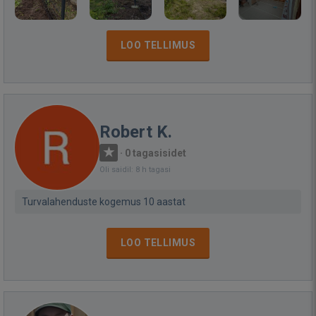
LOO TELLIMUS
Robert K.
·
0 tagasisidet
Oli saidil: 8 h tagasi
Turvalahenduste kogemus 10 aastat
LOO TELLIMUS