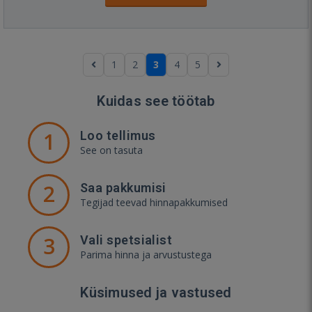
1
2
3
4
5
Kuidas see töötab
1
Loo tellimus
See on tasuta
2
Saa pakkumisi
Tegijad teevad hinnapakkumised
3
Vali spetsialist
Parima hinna ja arvustustega
Küsimused ja vastused