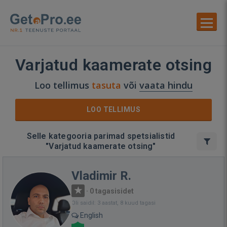
Varjatud kaamerate otsing
Loo tellimus
tasuta
või
vaata hindu
LOO TELLIMUS
Selle kategooria parimad spetsialistid
"Varjatud kaamerate otsing"
Vladimir R.
·
0 tagasisidet
Oli saidil: 3 aastat, 8 kuud tagasi
English