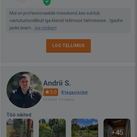
Mul on professionaalide meeskond, kes suhtub
vastutustundlikult iga kliendi tellimuse täitmisesse... Igaühe
jaoks leiam...
loe rohkem
LOO TELLIMUS
Andrii S.
5.0
·
8 tagasisidet
Oli saidil: 5 h tagasi
Töö näited
+45