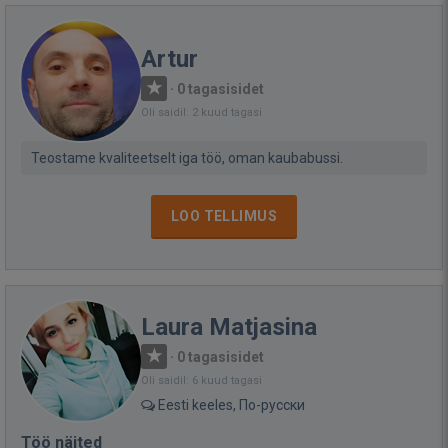
Artur
·
0 tagasisidet
Oli saidil: 2 kuud tagasi
Teostame kvaliteetselt iga töö, oman kaubabussi.
LOO TELLIMUS
Laura Matjasina
·
0 tagasisidet
Oli saidil: 6 kuud tagasi
Eesti keeles, По-русски
Töö näited