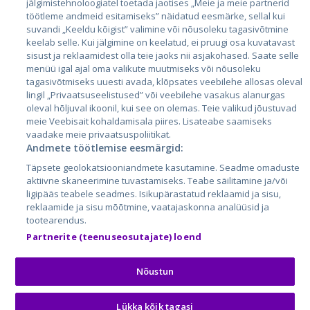
jälgimistehnoloogiatel toetada jaotises „Meie ja meie partnerid
Латвия
töötleme andmeid esitamiseks” näidatud eesmärke, sellal kui
suvandi „Keeldu kõigist” valimine või nõusoleku tagasivõtmine
Литва
keelab selle. Kui jälgimine on keelatud, ei pruugi osa kuvatavast
sisust ja reklaamidest olla teie jaoks nii asjakohased. Saate selle
menüü igal ajal oma valikute muutmiseks või nõusoleku
tagasivõtmiseks uuesti avada, klõpsates veebilehe allosas oleval
lingil „Privaatsuseelistused” või veebilehe vasakus alanurgas
oleval hõljuval ikoonil, kui see on olemas. Teie valikud jõustuvad
meie Veebisait kohaldamisala piires. Lisateabe saamiseks
vaadake meie privaatsuspoliitikat.
Andmete töötlemise eesmärgid:
City24.lv
CVbankas.lt
Täpsete geolokatsiooniandmete kasutamine. Seadme omaduste
City24.ee
Kainos.lt
aktiivne skaneerimine tuvastamiseks. Teabe säilitamine ja/või
ligipääs teabele seadmes. Isikupärastatud reklaamid ja sisu,
GetaPro.lv
Paslaugos.lt
reklaamide ja sisu mõõtmine, vaatajaskonna analüüsid ja
GetaPro.ee
auto24.ee
tootearendus.
Skelbiu.lt
KV.ee
Partnerite (teenuseosutajate) loend
Autoplius.lt
Osta.ee
Aruodas.lt
KuldneBörs.ee
Nõustun
Lükka kõik tagasi