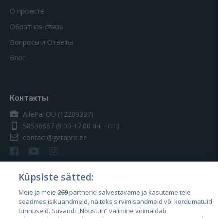
О проекте
Обратная связь
Вопросы и Ответы
Блог
Контакты
AllePal OÜ (12209337)
58536867
(9:00-17:00 пн. - пт.)
contact@getapro.ee
Küpsiste sätted:
Meie ja meie
269
partnerid salvestavame ja kasutame teie
Страны
seadmes isikuandmeid, näiteks sirvimisandmeid või kordumatuid
Эстония
tunnuseid. Suvandi „Nõustun” valimine võimaldab