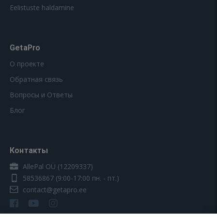
Eelistuste haldamine
GetaPro
О проекте
Обратная связь
Вопросы и Ответы
Блог
Контакты
AllePal OÜ (12209337)
58536867
(9:00-17:00 пн. - пт.)
contact@getapro.ee