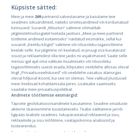
Küpsiste sätted:
Meie ja meie
269
partnerid salvestavame ja kasutame teie
Страны
seadmes isikuandmeid, näiteks sirvimisandmeid või kordumatuid
Эстония
tunnuseid. Suvandi „Nõustun” valimine võimaldab
jälgimistehnoloogiatel toetada jaotises „Meie ja meie partnerid
Латвия
töötleme andmeid esitamiseks” näidatud eesmärke, sellal kui
suvandi „Keeldu kõigist” valimine või nõusoleku tagasivõtmine
Литва
keelab selle. Kui jälgimine on keelatud, ei pruugi osa kuvatavast
sisust ja reklaamidest olla teie jaoks nii asjakohased. Saate selle
menüü igal ajal oma valikute muutmiseks või nõusoleku
tagasivõtmiseks uuesti avada, klõpsates veebilehe allosas oleval
lingil „Privaatsuseelistused” või veebilehe vasakus alanurgas
oleval hõljuval ikoonil, kui see on olemas. Teie valikud jõustuvad
meie Veebisait kohaldamisala piires. Lisateabe saamiseks
vaadake meie privaatsuspoliitikat.
Andmete töötlemise eesmärgid:
City24.lv
CVbankas.lt
Täpsete geolokatsiooniandmete kasutamine. Seadme omaduste
City24.ee
Kainos.lt
aktiivne skaneerimine tuvastamiseks. Teabe säilitamine ja/või
ligipääs teabele seadmes. Isikupärastatud reklaamid ja sisu,
GetaPro.lv
Paslaugos.lt
reklaamide ja sisu mõõtmine, vaatajaskonna analüüsid ja
GetaPro.ee
auto24.ee
tootearendus.
Skelbiu.lt
KV.ee