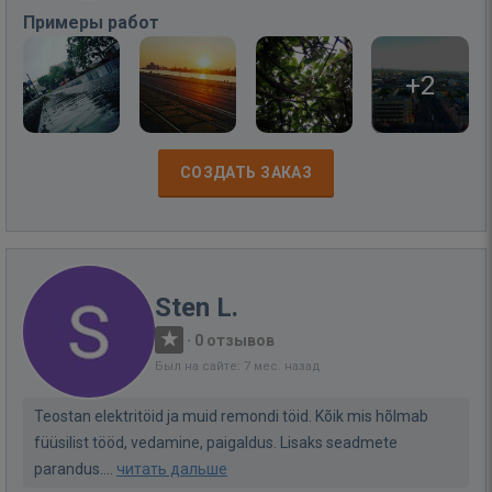
Примеры работ
+2
СОЗДАТЬ ЗАКАЗ
Sten L.
·
0 отзывов
Был на сайте: 7 мес. назад
Teostan elektritöid ja muid remondi töid. Kõik mis hõlmab
füüsilist tööd, vedamine, paigaldus. Lisaks seadmete
parandus....
читать дальше