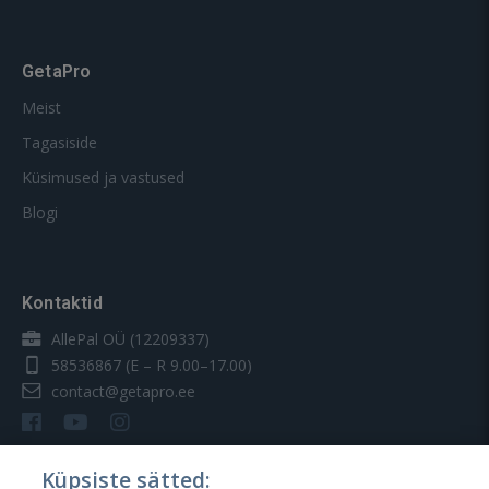
GetaPro
Meist
Tagasiside
Küsimused ja vastused
Blogi
Kontaktid
AllePal OÜ (12209337)
58536867
(E – R 9.00–17.00)
contact@getapro.ee
Küpsiste sätted: