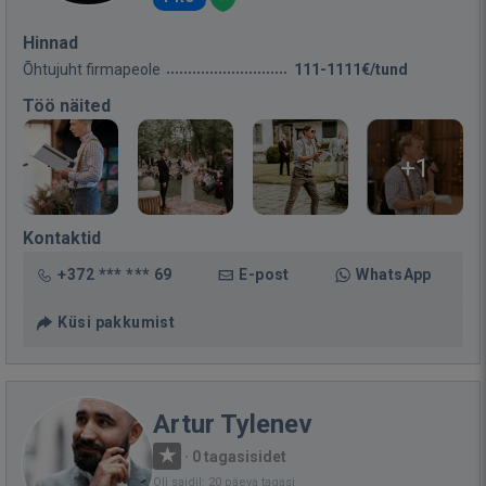
Hinnad
Õhtujuht firmapeole
111-1111€/tund
Töö näited
+1
Kontaktid
+372 *** *** 69
E-post
WhatsApp
Küsi pakkumist
Artur Tylenev
·
0 tagasisidet
Oli saidil: 20 päeva tagasi