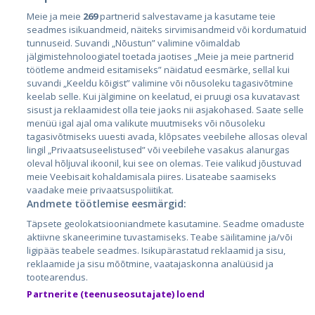
Meie ja meie
269
partnerid salvestavame ja kasutame teie
Riigid
seadmes isikuandmeid, näiteks sirvimisandmeid või kordumatuid
Eesti
tunnuseid. Suvandi „Nõustun” valimine võimaldab
jälgimistehnoloogiatel toetada jaotises „Meie ja meie partnerid
Läti
töötleme andmeid esitamiseks” näidatud eesmärke, sellal kui
suvandi „Keeldu kõigist” valimine või nõusoleku tagasivõtmine
Leedu
keelab selle. Kui jälgimine on keelatud, ei pruugi osa kuvatavast
sisust ja reklaamidest olla teie jaoks nii asjakohased. Saate selle
menüü igal ajal oma valikute muutmiseks või nõusoleku
tagasivõtmiseks uuesti avada, klõpsates veebilehe allosas oleval
lingil „Privaatsuseelistused” või veebilehe vasakus alanurgas
oleval hõljuval ikoonil, kui see on olemas. Teie valikud jõustuvad
meie Veebisait kohaldamisala piires. Lisateabe saamiseks
vaadake meie privaatsuspoliitikat.
Andmete töötlemise eesmärgid:
City24.lv
CVbankas.lt
Täpsete geolokatsiooniandmete kasutamine. Seadme omaduste
City24.ee
Kainos.lt
aktiivne skaneerimine tuvastamiseks. Teabe säilitamine ja/või
ligipääs teabele seadmes. Isikupärastatud reklaamid ja sisu,
GetaPro.lv
Paslaugos.lt
reklaamide ja sisu mõõtmine, vaatajaskonna analüüsid ja
GetaPro.ee
auto24.ee
tootearendus.
Skelbiu.lt
KV.ee
Partnerite (teenuseosutajate) loend
Autoplius.lt
Osta.ee