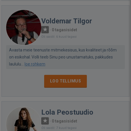
Voldemar Tilgor
·
0 tagasisidet
Oli saidil: 6 kuud tagasi
Avasta meie teenuste mitmekesisus, kus kvaliteet ja rõõm
on esikohal. Volli teeb Sinu peo unustamatuks, pakkudes
laululu...
loe rohkem
LOO TELLIMUS
Lola Peostuudio
·
0 tagasisidet
Oli saidil: 7 kuud tagasi