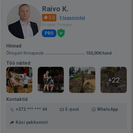
Raivo K.
5.0
·
3 tagasisidet
Oli saidil: 7 h tagasi
PRO
Hinnad
Õhtujuht firmapeole
150,00€/tund
Töö näited
+22
Kontaktid
+372 *** *** 44
E-post
WhatsApp
Küsi pakkumist