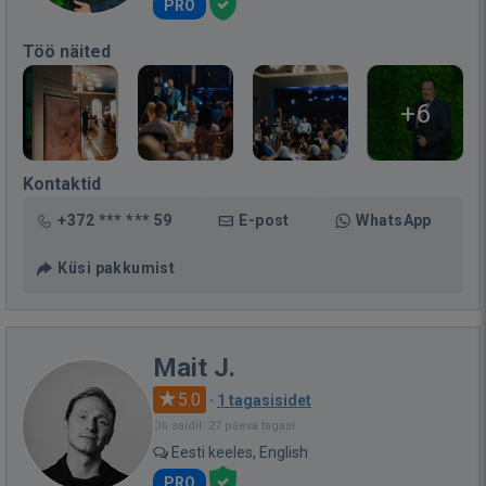
PRO
Töö näited
+6
Kontaktid
+372 *** *** 59
E-post
WhatsApp
Küsi pakkumist
Mait J.
5.0
·
1 tagasisidet
Oli saidil: 27 päeva tagasi
Eesti keeles, English
PRO