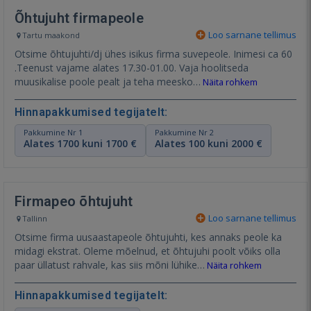
Õhtujuht firmapeole
Loo sarnane tellimus
Tartu maakond
Otsime õhtujuhti/dj ühes isikus firma suvepeole. Inimesi ca 60
.Teenust vajame alates 17.30-01.00. Vaja hoolitseda
muusikalise poole pealt ja teha meesko…
Näita rohkem
Hinnapakkumised tegijatelt:
Pakkumine Nr 1
Pakkumine Nr 2
Alates 1700 kuni 1700 €
Alates 100 kuni 2000 €
Firmapeo õhtujuht
Loo sarnane tellimus
Tallinn
Otsime firma uusaastapeole õhtujuhti, kes annaks peole ka
midagi ekstrat. Oleme mõelnud, et õhtujuhi poolt võiks olla
paar üllatust rahvale, kas siis mõni lühike…
Näita rohkem
Hinnapakkumised tegijatelt: