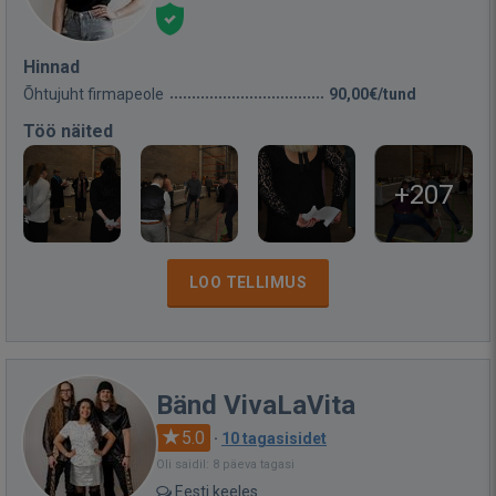
Hinnad
Õhtujuht firmapeole
90,00€/tund
Töö näited
+207
LOO TELLIMUS
Bänd VivaLaVita
5.0
·
10 tagasisidet
Oli saidil: 8 päeva tagasi
Eesti keeles