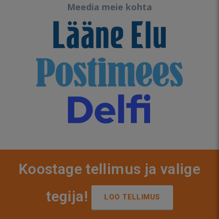
Meedia meie kohta
Koostage tellimus ja valige
tegija!
LOO TELLIMUS