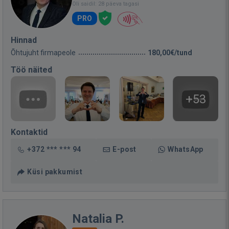
Oli saidil: 28 päeva tagasi
PRO
Hinnad
Õhtujuht firmapeole
180,00€/tund
Töö näited
+53
Kontaktid
+372 *** *** 94
E-post
WhatsApp
Küsi pakkumist
Natalia P.