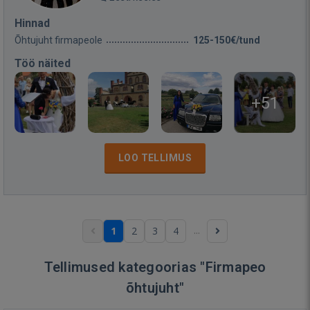
Hinnad
Õhtujuht firmapeole
125-150€/tund
Töö näited
+51
LOO TELLIMUS
...
1
2
3
4
Tellimused kategoorias "Firmapeo
õhtujuht"