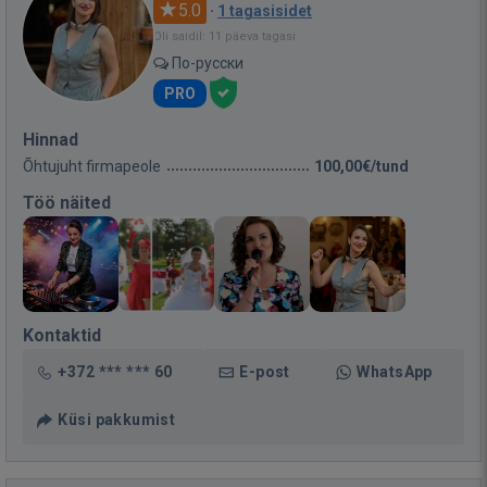
5.0
·
1 tagasisidet
Oli saidil: 11 päeva tagasi
По-русски
PRO
Hinnad
Õhtujuht firmapeole
100,00€/tund
Töö näited
Kontaktid
+372 *** *** 60
E-post
WhatsApp
Küsi pakkumist