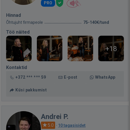
PRO
Hinnad
Õhtujuht firmapeole
75-140€/tund
Töö näited
+18
Kontaktid
+372 *** *** 59
E-post
WhatsApp
Küsi pakkumist
Andrei P.
5.0
·
10 tagasisidet