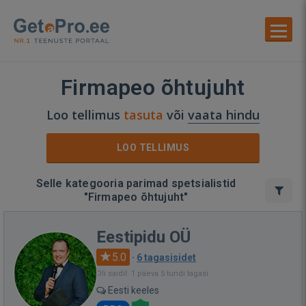
Firmapeo õhtujuht
Loo tellimus
tasuta
või
vaata hindu
LOO TELLIMUS
Selle kategooria parimad spetsialistid
"Firmapeo õhtujuht"
Eestipidu OÜ
5.0
·
6 tagasisidet
Oli saidil: 1 päeva 5 tundi tagasi
Eesti keeles