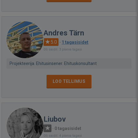
Andres Tärn
5.0
·
1 tagasisidet
Oli saidil: 3 päeva tagasi
Projekteerija. Ehitusinsener. Ehituskonsultant
LOO TELLIMUS
Liubov
·
0 tagasisidet
Oli saidil: 4 päeva tagasi