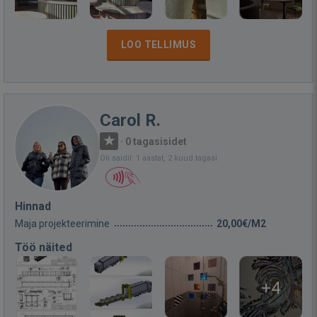
LOO TELLIMUS
Carol R.
·
0 tagasisidet
Oli saidil: 1 aastat, 2 kuud tagasi
Hinnad
Maja projekteerimine
20,00€/M2
Töö näited
+4