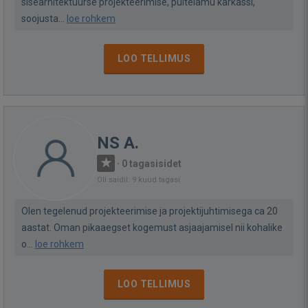
sisearhitektuurse projekteerimise, puitelamu karkassi,
soojusta...
loe rohkem
LOO TELLIMUS
NS A.
·
0 tagasisidet
Oli saidil: 9 kuud tagasi
Olen tegelenud projekteerimise ja projektijuhtimisega ca 20
aastat. Oman pikaaegset kogemust asjaajamisel nii kohalike
o...
loe rohkem
LOO TELLIMUS