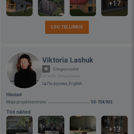
+17
LOO TELLIMUS
Viktoria Lashuk
·
0 tagasisidet
Oli saidil: 10 kuud tagasi
По-русски, English
Hinnad
Maja projekteerimine
50-70€/M2
Töö näited
+13