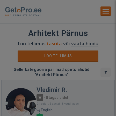
Arhitekt Pärnus
Loo tellimus
tasuta
või
vaata hindu
LOO TELLIMUS
Selle kategooria parimad spetsialistid
"Arhitekt Pärnus"
Vladimir R.
·
0 tagasisidet
Oli saidil: 3 aastat, 8 kuud tagasi
English