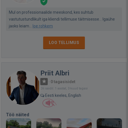
Mul on professionaalide meeskond, kes suhtub
vastutustundlikult iga kliendi tellimuse täitmisesse... Igaühe
jaoks leiam...
loe rohkem
LOO TELLIMUS
Priit Albri
·
0 tagasisidet
Oli saidil: 1 aastat, 3 kuud tagasi
Eesti keeles, English
Töö näited