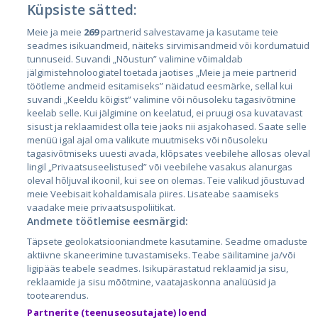
Küpsiste sätted:
Meie ja meie
269
partnerid salvestavame ja kasutame teie
Riigid
seadmes isikuandmeid, näiteks sirvimisandmeid või kordumatuid
Eesti
tunnuseid. Suvandi „Nõustun” valimine võimaldab
jälgimistehnoloogiatel toetada jaotises „Meie ja meie partnerid
Läti
töötleme andmeid esitamiseks” näidatud eesmärke, sellal kui
suvandi „Keeldu kõigist” valimine või nõusoleku tagasivõtmine
Leedu
keelab selle. Kui jälgimine on keelatud, ei pruugi osa kuvatavast
sisust ja reklaamidest olla teie jaoks nii asjakohased. Saate selle
menüü igal ajal oma valikute muutmiseks või nõusoleku
tagasivõtmiseks uuesti avada, klõpsates veebilehe allosas oleval
lingil „Privaatsuseelistused” või veebilehe vasakus alanurgas
oleval hõljuval ikoonil, kui see on olemas. Teie valikud jõustuvad
meie Veebisait kohaldamisala piires. Lisateabe saamiseks
vaadake meie privaatsuspoliitikat.
Andmete töötlemise eesmärgid:
City24.lv
CVbankas.lt
Täpsete geolokatsiooniandmete kasutamine. Seadme omaduste
City24.ee
Kainos.lt
aktiivne skaneerimine tuvastamiseks. Teabe säilitamine ja/või
ligipääs teabele seadmes. Isikupärastatud reklaamid ja sisu,
GetaPro.lv
Paslaugos.lt
reklaamide ja sisu mõõtmine, vaatajaskonna analüüsid ja
GetaPro.ee
auto24.ee
tootearendus.
Skelbiu.lt
KV.ee
Partnerite (teenuseosutajate) loend