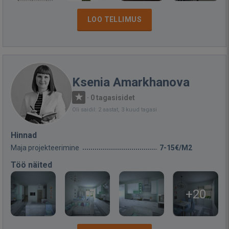
LOO TELLIMUS
Ksenia Amarkhanova
·
0 tagasisidet
Oli saidil: 2 aastat, 3 kuud tagasi
Hinnad
Maja projekteerimine
7-15€/M2
Töö näited
+20