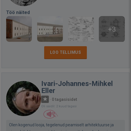
Töö näited
+3
LOO TELLIMUS
Ivari-Johannes-Mihkel
Eller
·
0 tagasisidet
Oli saidil: 2 kuud tagasi
Olen kogenud looja, tegelenud peamiselt arhitektuurse ja