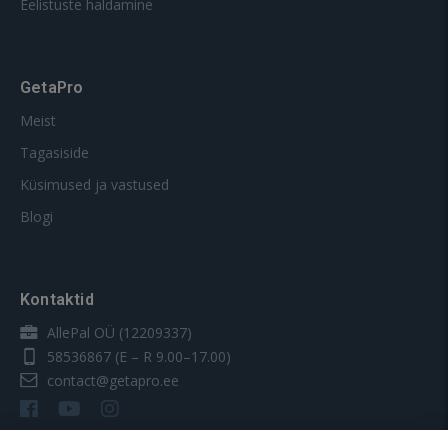
Eelistuste haldamine
GetaPro
Meist
Tagasiside
Küsimused ja vastused
Blogi
Kontaktid
AllePal OÜ (12209337)
58536867
(E – R 9.00–17.00)
contact@getapro.ee