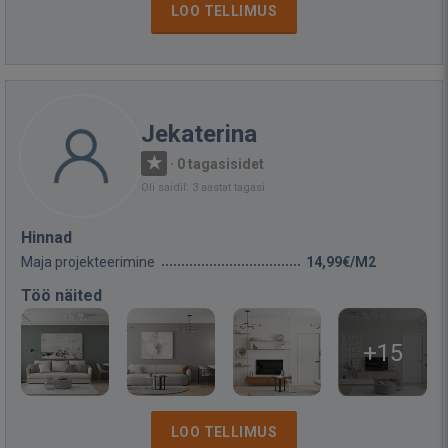
LOO TELLIMUS
Jekaterina
·
0 tagasisidet
Oli saidil: 3 aastat tagasi
Hinnad
Maja projekteerimine
14,99€/M2
Töö näited
+15
LOO TELLIMUS