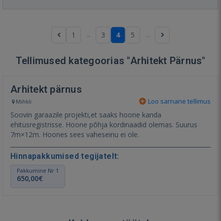
...
...
1
3
4
5
Tellimused kategoorias "Arhitekt Pärnus"
Arhitekt pärnus
Loo sarnane tellimus
Mihkli
Soovin garaazile projekti,et saaks hoone kanda
ehitusregistrisse. Hoone põhja kordinaadid olemas. Suurus
7m×12m. Hoones sees vaheseinu ei ole.
Hinnapakkumised tegijatelt:
Pakkumine Nr 1
650,00€