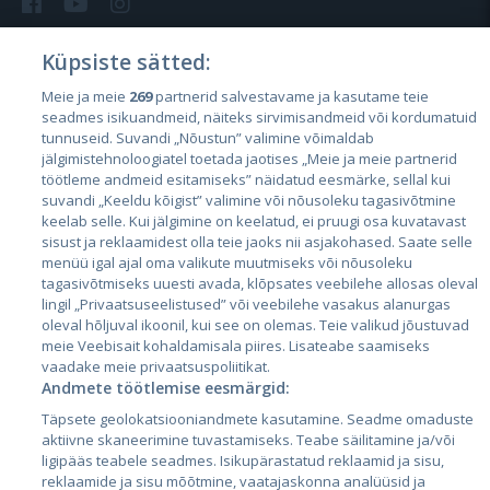
Küpsiste sätted:
Meie ja meie
269
partnerid salvestavame ja kasutame teie
Riigid
seadmes isikuandmeid, näiteks sirvimisandmeid või kordumatuid
Eesti
tunnuseid. Suvandi „Nõustun” valimine võimaldab
jälgimistehnoloogiatel toetada jaotises „Meie ja meie partnerid
Läti
töötleme andmeid esitamiseks” näidatud eesmärke, sellal kui
suvandi „Keeldu kõigist” valimine või nõusoleku tagasivõtmine
Leedu
keelab selle. Kui jälgimine on keelatud, ei pruugi osa kuvatavast
sisust ja reklaamidest olla teie jaoks nii asjakohased. Saate selle
menüü igal ajal oma valikute muutmiseks või nõusoleku
tagasivõtmiseks uuesti avada, klõpsates veebilehe allosas oleval
lingil „Privaatsuseelistused” või veebilehe vasakus alanurgas
oleval hõljuval ikoonil, kui see on olemas. Teie valikud jõustuvad
meie Veebisait kohaldamisala piires. Lisateabe saamiseks
vaadake meie privaatsuspoliitikat.
Andmete töötlemise eesmärgid:
City24.lv
CVbankas.lt
Täpsete geolokatsiooniandmete kasutamine. Seadme omaduste
City24.ee
Kainos.lt
aktiivne skaneerimine tuvastamiseks. Teabe säilitamine ja/või
ligipääs teabele seadmes. Isikupärastatud reklaamid ja sisu,
GetaPro.lv
Paslaugos.lt
reklaamide ja sisu mõõtmine, vaatajaskonna analüüsid ja
GetaPro.ee
auto24.ee