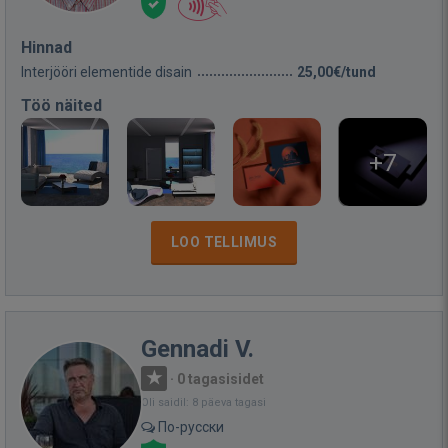
Hinnad
Interjööri elementide disain
25,00€/tund
Töö näited
+7
LOO TELLIMUS
Gennadi V.
·
0 tagasisidet
Oli saidil: 8 päeva tagasi
По-русски