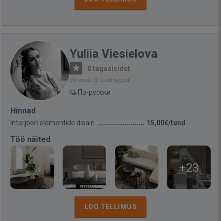
Yuliia Viesielova
·
0 tagasisidet
Oli saidil: 2 kuud tagasi
По-русски
Hinnad
Interjööri elementide disain
15,00€/tund
Töö näited
+23
LOO TELLIMUS