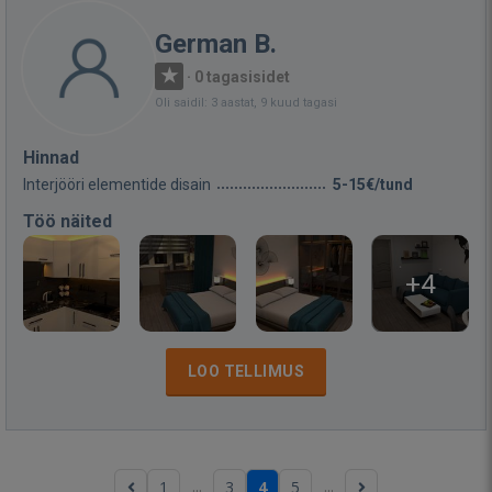
German B.
·
0 tagasisidet
Oli saidil: 3 aastat, 9 kuud tagasi
Hinnad
Interjööri elementide disain
5-15€/tund
Töö näited
+4
LOO TELLIMUS
...
...
1
3
4
5