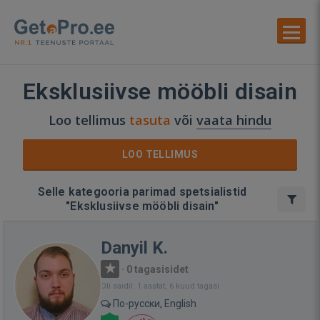
Eksklusiivse mööbli disain
Loo tellimus
tasuta
või
vaata hindu
LOO TELLIMUS
Selle kategooria parimad spetsialistid
"Eksklusiivse mööbli disain"
Danyil K.
·
0 tagasisidet
Oli saidil: 1 aastat, 6 kuud tagasi
По-русски, English