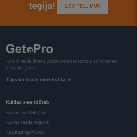
tegija!
LOO TELLIMUS
Kiireim viis leidmaks usaldusväärset spetsialisti mistahes
ülesande jaoks.
Täpsem teave meie kohta
Kuidas see töötab
Kuidas luua tellimust
Kuidas saada tegijaks
Kasutustingimused