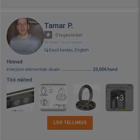
Tamar P.
·
0 tagasisidet
Oli saidil: 9 kuud tagasi
Eesti keeles, English
Hinnad
Interjööri elementide disain
20,00€/tund
Töö näited
+3
LOO TELLIMUS