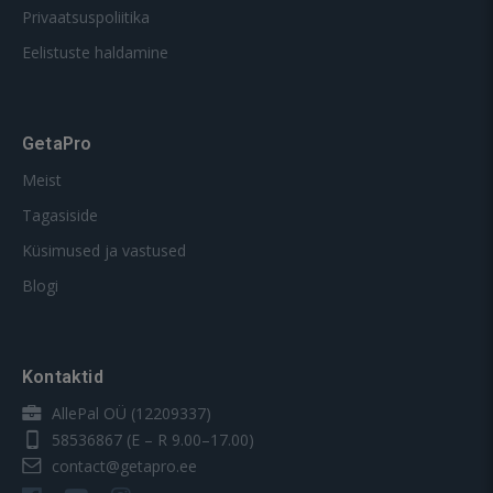
Privaatsuspoliitika
Eelistuste haldamine
GetaPro
Meist
Tagasiside
Küsimused ja vastused
Blogi
Kontaktid
AllePal OÜ (12209337)
58536867
(E – R 9.00–17.00)
contact@getapro.ee