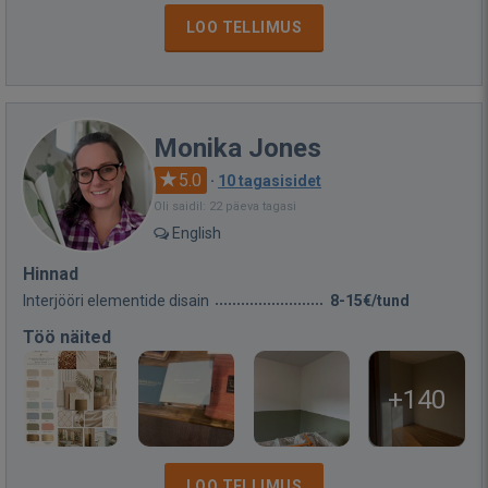
LOO TELLIMUS
Monika Jones
5.0
·
10 tagasisidet
Oli saidil: 22 päeva tagasi
English
Hinnad
Interjööri elementide disain
8-15€/tund
Töö näited
+140
LOO TELLIMUS