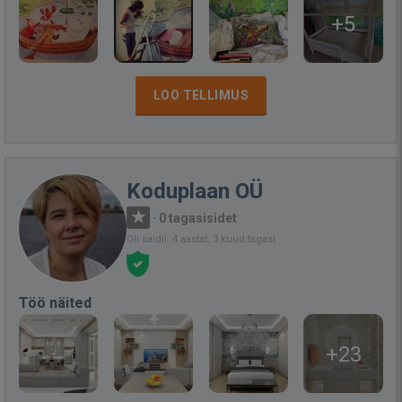
+5
LOO TELLIMUS
Koduplaan OÜ
·
0 tagasisidet
Oli saidil: 4 aastat, 3 kuud tagasi
Töö näited
+23