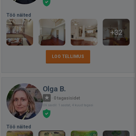
Töö näited
+32
LOO TELLIMUS
Olga B.
·
0 tagasisidet
Oli saidil: 1 aastat, 4 kuud tagasi
Töö näited