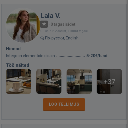
Lala V.
·
0 tagasisidet
Oli saidil: 2 aastat, 1 kuud tagasi
По-русски, English
Hinnad
Interjööri elementide disain
5-20€/tund
Töö näited
+37
LOO TELLIMUS