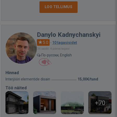
LOO TELLIMUS
Danylo Kadnychanskyi
5.0
·
10 tagasisidet
Oli saidil: 4 päeva tagasi
По-русски, English
Hinnad
Interjööri elementide disain
15,00€/tund
Töö näited
+70