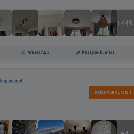
+449
WhatsApp
Küsi pakkumist
 tagasisidet
KÜSI PAKKUMIST
+4