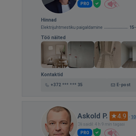
PRO
Hinnad
Elektrijuhtmestiku paigaldamine
15
Töö näited
Kontaktid
+372 *** *** 35
E-post
Askold P.
4.9
·
10
Oli saidil: 4 h 9 min tagasi
PRO