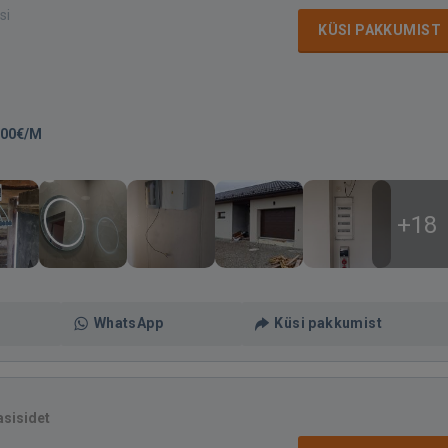
si
KÜSI PAKKUMIST
,00€/M
+18
WhatsApp
Küsi pakkumist
asisidet