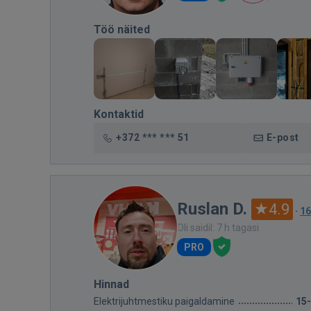
Töö näited
Kontaktid
+372 *** *** 51
E-post
Ruslan D.
4.9
·
16
Oli saidil: 7 h tagasi
PRO
Hinnad
Elektrijuhtmestiku paigaldamine
15