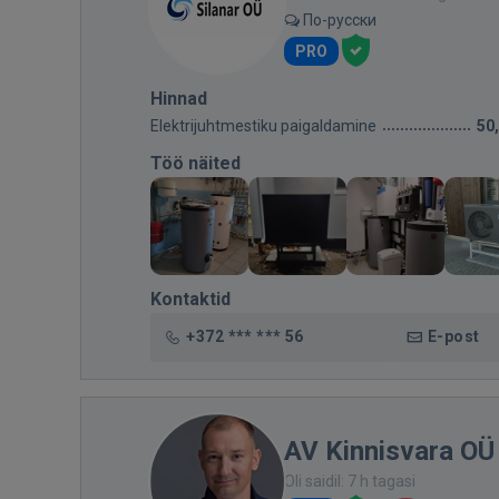
По-русски
PRO
Hinnad
Elektrijuhtmestiku paigaldamine
50
Töö näited
Kontaktid
+372 *** *** 56
E-post
AV Kinnisvara OÜ
Oli saidil: 7 h tagasi