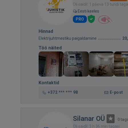
Oli saidil: 1 päeva 13 tundi taga
Eesti keeles
PRO
Hinnad
Elektrijuhtmestiku paigaldamine
20
Töö näited
Kontaktid
+372 *** *** 98
E-post
Silanar OÜ
·
0 tag
Oli saidil: 3 h 36 min tagasi