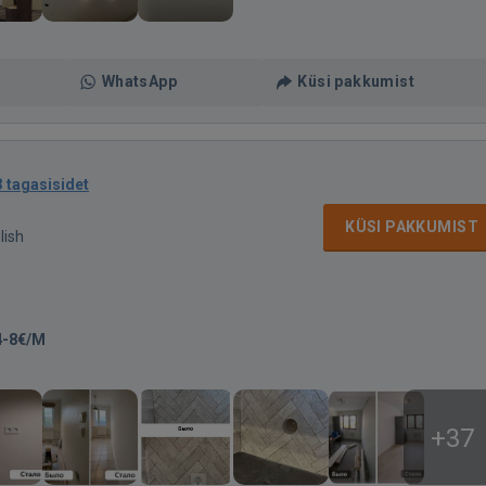
WhatsApp
Küsi pakkumist
3 tagasisidet
KÜSI PAKKUMIST
lish
4-8€/M
+37