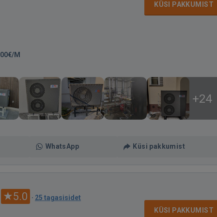
KÜSI PAKKUMIST
,00€/M
+24
WhatsApp
Küsi pakkumist
5.0
·
25 tagasisidet
KÜSI PAKKUMIST