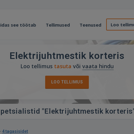
Loo tellim
idas see töötab
Tellimused
Teenused
Elektrijuhtmestik korteris
Loo tellimus
tasuta
või
vaata hindu
LOO TELLIMUS
petsialistid "Elektrijuhtmestik korteris
·
4 tagasisidet