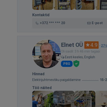
Kontaktid
+372 *** *** 20
E-post
Elnet OÜ
4.9
·
27 
Oli saidil: 3 h 46 min tagasi
Eesti keeles, English
PRO
Hinnad
Elektrijuhtmestiku paigaldamine
15-
Töö näited