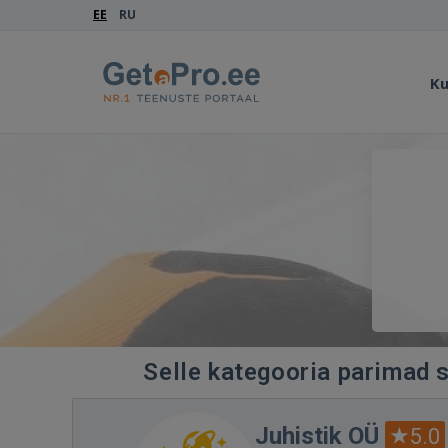
EE
RU
Ku
Selle kategooria parimad s
Juhistik OÜ
5.0