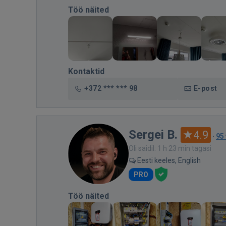
Töö näited
Kontaktid
+372 *** *** 98
E-post
Sergei B.
4.9
·
95
Oli saidil: 1 h 23 min tagasi
Eesti keeles, English
PRO
Töö näited