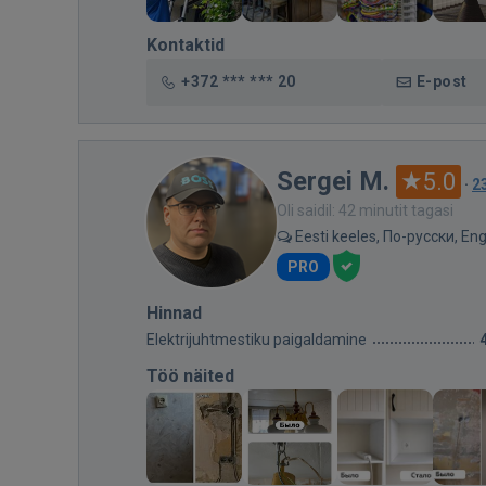
Kontaktid
+372 *** *** 20
E-post
Sergei M.
5.0
·
2
Oli saidil: 42 minutit tagasi
Eesti keeles, По-русски, Eng
PRO
Hinnad
Elektrijuhtmestiku paigaldamine
Töö näited